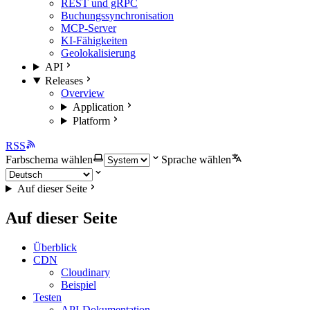
REST und gRPC
Buchungssynchronisation
MCP-Server
KI-Fähigkeiten
Geolokalisierung
API
Releases
Overview
Application
Platform
RSS
Farbschema wählen
Sprache wählen
Auf dieser Seite
Auf dieser Seite
Überblick
CDN
Cloudinary
Beispiel
Testen
API-Dokumentation