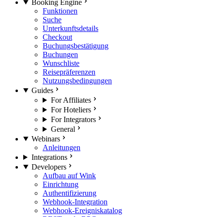
Booking Engine
Funktionen
Suche
Unterkunftsdetails
Checkout
Buchungsbestätigung
Buchungen
Wunschliste
Reisepräferenzen
Nutzungsbedingungen
Guides
For Affiliates
For Hoteliers
For Integrators
General
Webinars
Anleitungen
Integrations
Developers
Aufbau auf Wink
Einrichtung
Authentifizierung
Webhook-Integration
Webhook-Ereigniskatalog