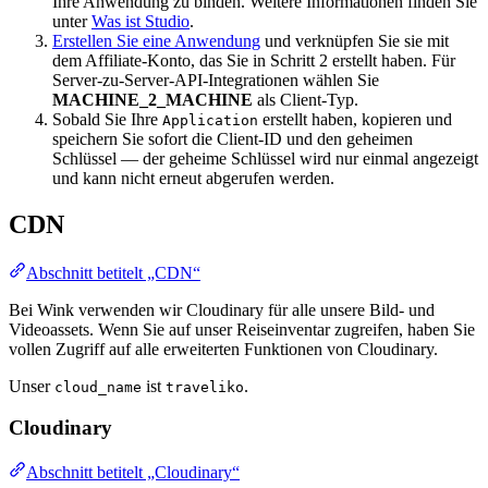
Ihre Anwendung zu binden. Weitere Informationen finden Sie
unter
Was ist Studio
.
Erstellen Sie eine Anwendung
und verknüpfen Sie sie mit
dem Affiliate-Konto, das Sie in Schritt 2 erstellt haben. Für
Server-zu-Server-API-Integrationen wählen Sie
MACHINE_2_MACHINE
als Client-Typ.
Sobald Sie Ihre
erstellt haben, kopieren und
Application
speichern Sie sofort die Client-ID und den geheimen
Schlüssel — der geheime Schlüssel wird nur einmal angezeigt
und kann nicht erneut abgerufen werden.
CDN
Abschnitt betitelt „CDN“
Bei Wink verwenden wir Cloudinary für alle unsere Bild- und
Videoassets. Wenn Sie auf unser Reiseinventar zugreifen, haben Sie
vollen Zugriff auf alle erweiterten Funktionen von Cloudinary.
Unser
ist
.
cloud_name
traveliko
Cloudinary
Abschnitt betitelt „Cloudinary“