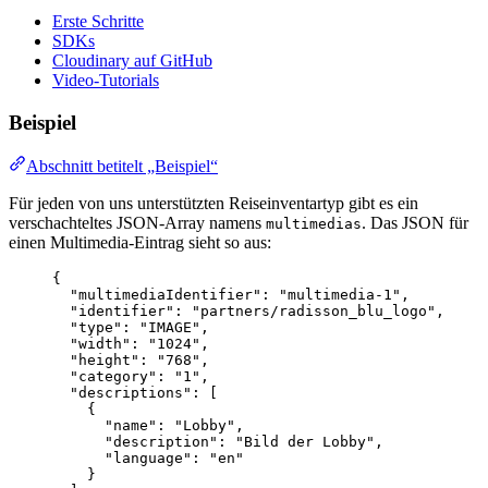
Erste Schritte
SDKs
Cloudinary auf GitHub
Video-Tutorials
Beispiel
Abschnitt betitelt „Beispiel“
Für jeden von uns unterstützten Reiseinventartyp gibt es ein
verschachteltes JSON-Array namens
. Das JSON für
multimedias
einen Multimedia-Eintrag sieht so aus:
{
"multimediaIdentifier"
: 
"
multimedia-1
"
,
"identifier"
: 
"
partners/radisson_blu_logo
"
,
"type"
: 
"
IMAGE
"
,
"width"
: 
"
1024
"
,
"height"
: 
"
768
"
,
"category"
: 
"
1
"
,
"descriptions"
: [
{
"name"
: 
"
Lobby
"
,
"description"
: 
"
Bild der Lobby
"
,
"language"
: 
"
en
"
}