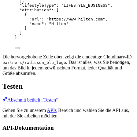
],
"lifestyleType"
: 
"
LIFESTYLE_BUSINESS
"
,
"attribution"
: [
{
"url"
: 
"
https://www.hilton.com
"
,
"name"
: 
"
Hilton
"
}
]
}
Die hervorgehobene Zeile oben zeigt die eindeutige Cloudinary-ID
. Das ist alles, was Sie benötigen,
partners/radisson_blu_logo
um das Bild in jedem gewünschten Format, jeder Qualität und
Größe abzurufen.
Testen
Abschnitt betitelt „Testen“
Gehen Sie zu unserem
APIs
-Bereich und wählen Sie die API aus,
mit der Sie arbeiten möchten.
API-Dokumentation