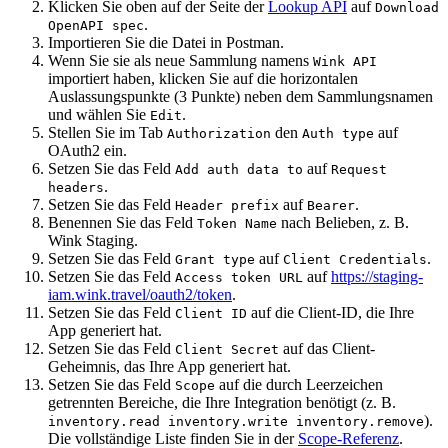
Klicken Sie oben auf der Seite der
Lookup API
auf
Download
.
OpenAPI spec
Importieren Sie die Datei in Postman.
Wenn Sie sie als neue Sammlung namens
Wink API
importiert haben, klicken Sie auf die horizontalen
Auslassungspunkte (3 Punkte) neben dem Sammlungsnamen
und wählen Sie
.
Edit
Stellen Sie im Tab
den
auf
Authorization
Auth type
OAuth2 ein.
Setzen Sie das Feld
auf
Add auth data to
Request
.
headers
Setzen Sie das Feld
auf
.
Header prefix
Bearer
Benennen Sie das Feld
nach Belieben, z. B.
Token Name
Wink Staging.
Setzen Sie das Feld
auf
.
Grant type
Client Credentials
Setzen Sie das Feld
auf
https://staging-
Access token URL
iam.wink.travel/oauth2/token
.
Setzen Sie das Feld
auf die Client-ID, die Ihre
Client ID
App generiert hat.
Setzen Sie das Feld
auf das Client-
Client Secret
Geheimnis, das Ihre App generiert hat.
Setzen Sie das Feld
auf die durch Leerzeichen
Scope
getrennten Bereiche, die Ihre Integration benötigt (z. B.
).
inventory.read inventory.write inventory.remove
Die vollständige Liste finden Sie in der
Scope-Referenz
.