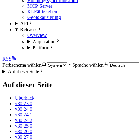
Buchungssynchronisation
MCP-Server
KI-Fähigkeiten
Geolokalisierung
API
Releases
Overview
Application
Platform
RSS
Farbschema wählen
Sprache wählen
Auf dieser Seite
Auf dieser Seite
Überblick
v30.23.0
v30.24.0
v30.24.1
v30.24.2
v30.25.0
v30.26.0
v30.27.0