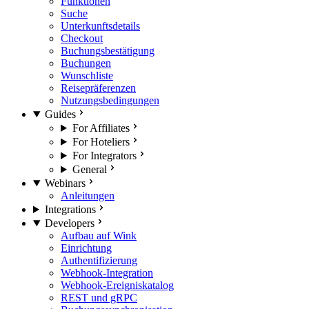
Funktionen
Suche
Unterkunftsdetails
Checkout
Buchungsbestätigung
Buchungen
Wunschliste
Reisepräferenzen
Nutzungsbedingungen
Guides
For Affiliates
For Hoteliers
For Integrators
General
Webinars
Anleitungen
Integrations
Developers
Aufbau auf Wink
Einrichtung
Authentifizierung
Webhook-Integration
Webhook-Ereigniskatalog
REST und gRPC