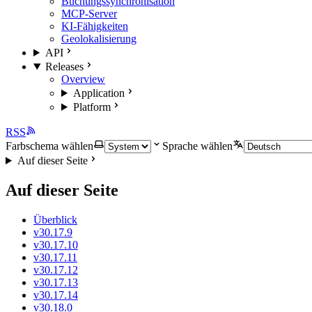
Buchungssynchronisation
MCP-Server
KI-Fähigkeiten
Geolokalisierung
API
Releases
Overview
Application
Platform
RSS
Farbschema wählen
Sprache wählen
Auf dieser Seite
Auf dieser Seite
Überblick
v30.17.9
v30.17.10
v30.17.11
v30.17.12
v30.17.13
v30.17.14
v30.18.0