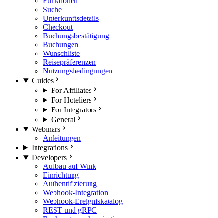
Funktionen
Suche
Unterkunftsdetails
Checkout
Buchungsbestätigung
Buchungen
Wunschliste
Reisepräferenzen
Nutzungsbedingungen
Guides
For Affiliates
For Hoteliers
For Integrators
General
Webinars
Anleitungen
Integrations
Developers
Aufbau auf Wink
Einrichtung
Authentifizierung
Webhook-Integration
Webhook-Ereigniskatalog
REST und gRPC