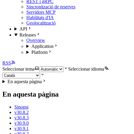
REST i gRPC
Sincronització de reserves
Servidors MCP
Habilitats d'IA
Geolocalització
API
Releases
Overview
Application
Platform
RSS
Seleccionar tema
Seleccionar idioma
En aquesta pàgina
En aquesta pàgina
Sinopsi
v30.8.2
v30.8.3
v30.9.0
v30.9.1
v30.9.2