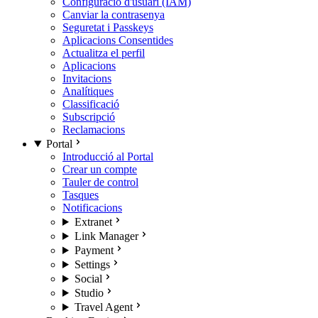
Configuració d'usuari (IAM)
Canviar la contrasenya
Seguretat i Passkeys
Aplicacions Consentides
Actualitza el perfil
Aplicacions
Invitacions
Analítiques
Classificació
Subscripció
Reclamacions
Portal
Introducció al Portal
Crear un compte
Tauler de control
Tasques
Notificacions
Extranet
Link Manager
Payment
Settings
Social
Studio
Travel Agent