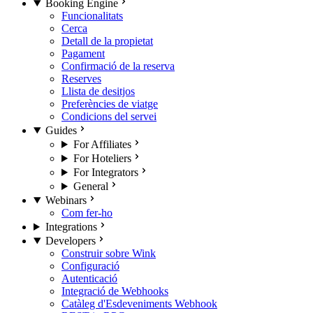
Booking Engine
Funcionalitats
Cerca
Detall de la propietat
Pagament
Confirmació de la reserva
Reserves
Llista de desitjos
Preferències de viatge
Condicions del servei
Guides
For Affiliates
For Hoteliers
For Integrators
General
Webinars
Com fer-ho
Integrations
Developers
Construir sobre Wink
Configuració
Autenticació
Integració de Webhooks
Catàleg d'Esdeveniments Webhook