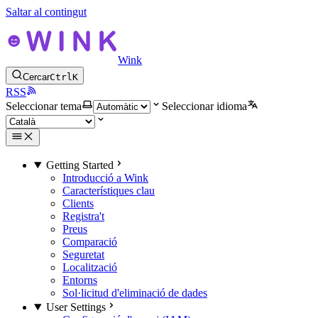
Saltar al contingut
Wink
Cercar
Ctrl
K
RSS
Seleccionar tema
Seleccionar idioma
Getting Started
Introducció a Wink
Característiques clau
Clients
Registra't
Preus
Comparació
Seguretat
Localització
Entorns
Sol·licitud d'eliminació de dades
User Settings