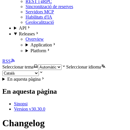
REST i gRPC
Sincronització de reserves
Servidors MCP
Habilitats d'IA
Geolocalització
API
Releases
Overview
Application
Platform
RSS
Seleccionar tema
Seleccionar idioma
En aquesta pàgina
En aquesta pàgina
Sinopsi
Version v30.30.0
Changelog