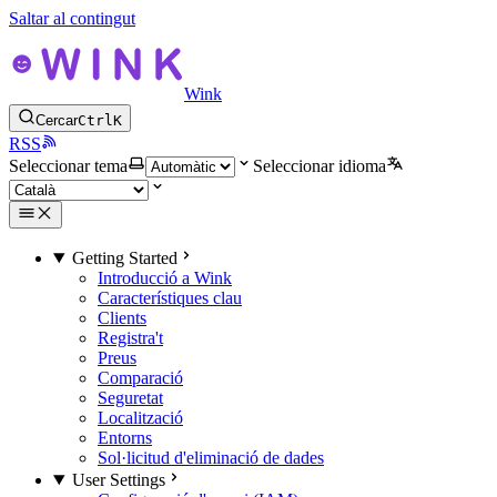
Saltar al contingut
Wink
Cercar
Ctrl
K
RSS
Seleccionar tema
Seleccionar idioma
Getting Started
Introducció a Wink
Característiques clau
Clients
Registra't
Preus
Comparació
Seguretat
Localització
Entorns
Sol·licitud d'eliminació de dades
User Settings