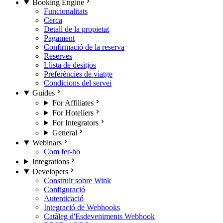
Booking Engine
Funcionalitats
Cerca
Detall de la propietat
Pagament
Confirmació de la reserva
Reserves
Llista de desitjos
Preferències de viatge
Condicions del servei
Guides
For Affiliates
For Hoteliers
For Integrators
General
Webinars
Com fer-ho
Integrations
Developers
Construir sobre Wink
Configuració
Autenticació
Integració de Webhooks
Catàleg d'Esdeveniments Webhook