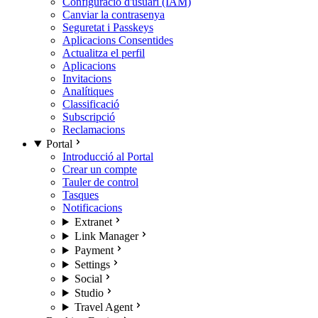
Configuració d'usuari (IAM)
Canviar la contrasenya
Seguretat i Passkeys
Aplicacions Consentides
Actualitza el perfil
Aplicacions
Invitacions
Analítiques
Classificació
Subscripció
Reclamacions
Portal
Introducció al Portal
Crear un compte
Tauler de control
Tasques
Notificacions
Extranet
Link Manager
Payment
Settings
Social
Studio
Travel Agent