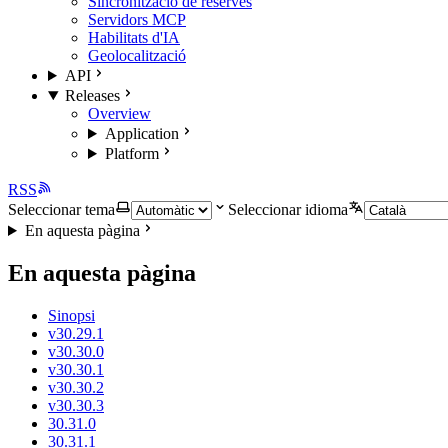
Sincronització de reserves
Servidors MCP
Habilitats d'IA
Geolocalització
API
Releases
Overview
Application
Platform
RSS
Seleccionar tema
Seleccionar idioma
En aquesta pàgina
En aquesta pàgina
Sinopsi
v30.29.1
v30.30.0
v30.30.1
v30.30.2
v30.30.3
30.31.0
30.31.1