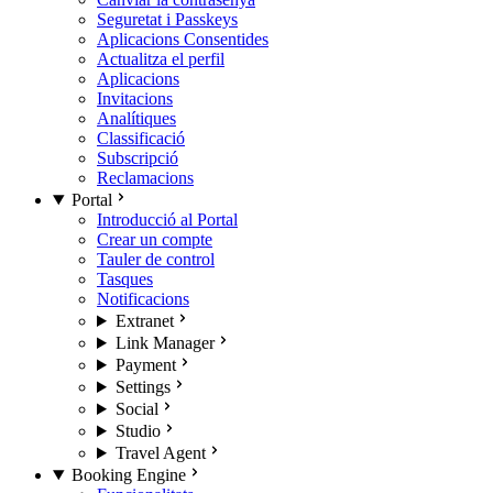
Seguretat i Passkeys
Aplicacions Consentides
Actualitza el perfil
Aplicacions
Invitacions
Analítiques
Classificació
Subscripció
Reclamacions
Portal
Introducció al Portal
Crear un compte
Tauler de control
Tasques
Notificacions
Extranet
Link Manager
Payment
Settings
Social
Studio
Travel Agent
Booking Engine