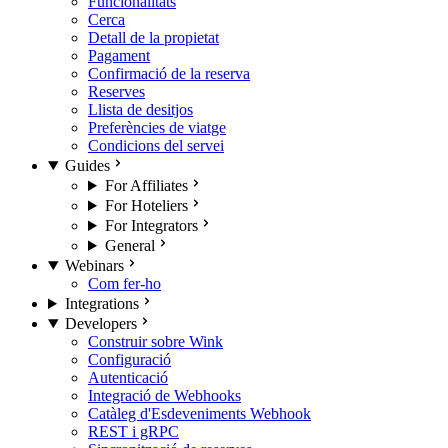
Funcionalitats
Cerca
Detall de la propietat
Pagament
Confirmació de la reserva
Reserves
Llista de desitjos
Preferències de viatge
Condicions del servei
Guides
For Affiliates
For Hoteliers
For Integrators
General
Webinars
Com fer-ho
Integrations
Developers
Construir sobre Wink
Configuració
Autenticació
Integració de Webhooks
Catàleg d'Esdeveniments Webhook
REST i gRPC