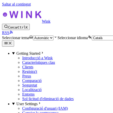
Saltar al contingut
Wink
Cercar
Ctrl
K
RSS
Seleccionar tema
Seleccionar idioma
Getting Started
Introducció a Wink
Característiques clau
Clients
Registra't
Preus
Comparació
Seguretat
Localització
Entorns
Sol·licitud d'eliminació de dades
User Settings
Configuració d'usuari (IAM)
Canviar la contrasenya