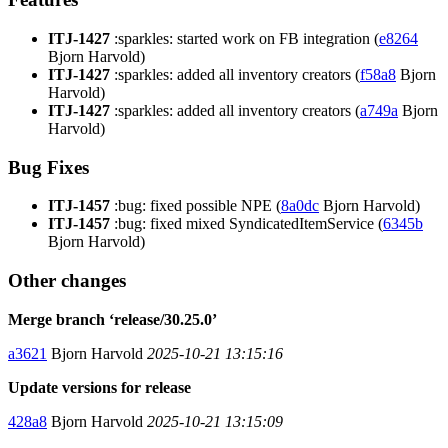
ITJ-1427
:sparkles: started work on FB integration (
e8264
Bjorn Harvold)
ITJ-1427
:sparkles: added all inventory creators (
f58a8
Bjorn
Harvold)
ITJ-1427
:sparkles: added all inventory creators (
a749a
Bjorn
Harvold)
Bug Fixes
ITJ-1457
:bug: fixed possible NPE (
8a0dc
Bjorn Harvold)
ITJ-1457
:bug: fixed mixed SyndicatedItemService (
6345b
Bjorn Harvold)
Other changes
Merge branch ‘release/30.25.0’
a3621
Bjorn Harvold
2025-10-21 13:15:16
Update versions for release
428a8
Bjorn Harvold
2025-10-21 13:15:09