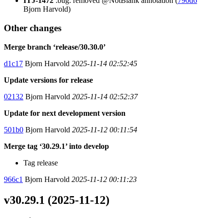
ITJ-1472
:bug: removed @NotBlank annotation (
790d6
Bjorn Harvold)
Other changes
Merge branch ‘release/30.30.0’
d1c17
Bjorn Harvold
2025-11-14 02:52:45
Update versions for release
02132
Bjorn Harvold
2025-11-14 02:52:37
Update for next development version
501b0
Bjorn Harvold
2025-11-12 00:11:54
Merge tag ‘30.29.1’ into develop
Tag release
966c1
Bjorn Harvold
2025-11-12 00:11:23
v30.29.1 (2025-11-12)