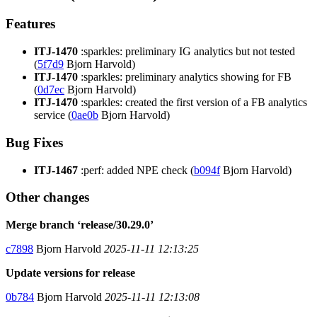
Features
ITJ-1470
:sparkles: preliminary IG analytics but not tested
(
5f7d9
Bjorn Harvold)
ITJ-1470
:sparkles: preliminary analytics showing for FB
(
0d7ec
Bjorn Harvold)
ITJ-1470
:sparkles: created the first version of a FB analytics
service (
0ae0b
Bjorn Harvold)
Bug Fixes
ITJ-1467
:perf: added NPE check (
b094f
Bjorn Harvold)
Other changes
Merge branch ‘release/30.29.0’
c7898
Bjorn Harvold
2025-11-11 12:13:25
Update versions for release
0b784
Bjorn Harvold
2025-11-11 12:13:08