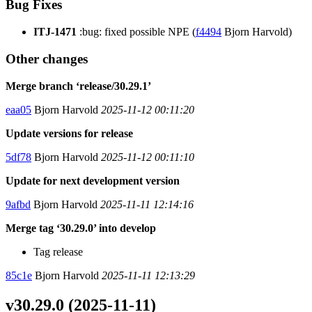
Bug Fixes
ITJ-1471
:bug: fixed possible NPE (
f4494
Bjorn Harvold)
Other changes
Merge branch ‘release/30.29.1’
eaa05
Bjorn Harvold
2025-11-12 00:11:20
Update versions for release
5df78
Bjorn Harvold
2025-11-12 00:11:10
Update for next development version
9afbd
Bjorn Harvold
2025-11-11 12:14:16
Merge tag ‘30.29.0’ into develop
Tag release
85c1e
Bjorn Harvold
2025-11-11 12:13:29
v30.29.0 (2025-11-11)