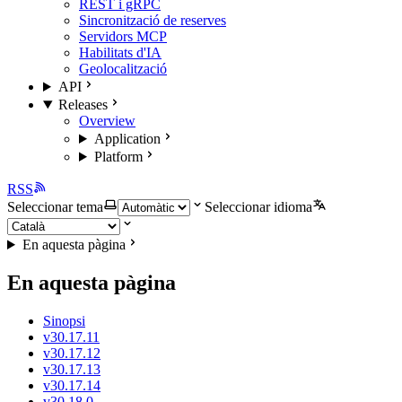
REST i gRPC
Sincronització de reserves
Servidors MCP
Habilitats d'IA
Geolocalització
API
Releases
Overview
Application
Platform
RSS
Seleccionar tema
Seleccionar idioma
En aquesta pàgina
En aquesta pàgina
Sinopsi
v30.17.11
v30.17.12
v30.17.13
v30.17.14
v30.18.0