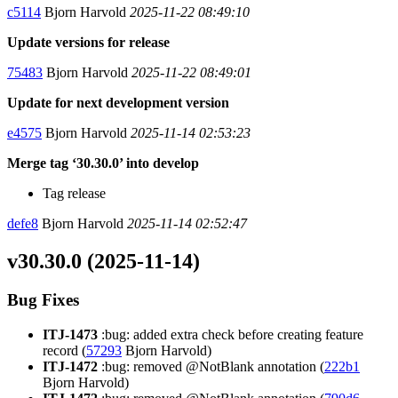
c5114
Bjorn Harvold
2025-11-22 08:49:10
Update versions for release
75483
Bjorn Harvold
2025-11-22 08:49:01
Update for next development version
e4575
Bjorn Harvold
2025-11-14 02:53:23
Merge tag ‘30.30.0’ into develop
Tag release
defe8
Bjorn Harvold
2025-11-14 02:52:47
v30.30.0 (2025-11-14)
Bug Fixes
ITJ-1473
:bug: added extra check before creating feature
record (
57293
Bjorn Harvold)
ITJ-1472
:bug: removed @NotBlank annotation (
222b1
Bjorn Harvold)