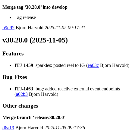
Merge tag ‘30.28.0’ into develop
Tag release
b9d95
Bjorn Harvold
2025-11-05 09:17:41
v30.28.0 (2025-11-05)
Features
ITJ-1459
:sparkles: posted reel to IG (
ea63c
Bjorn Harvold)
Bug Fixes
ITJ-1463
:bug: added reactive external event endpoints
(
a02b3
Bjorn Harvold)
Other changes
Merge branch ‘release/30.28.0’
d6a19
Bjorn Harvold
2025-11-05 09:17:36