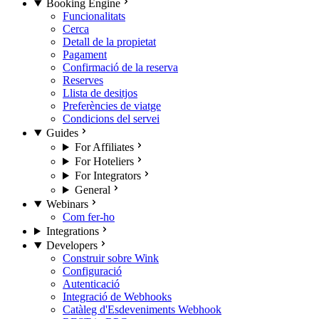
Booking Engine
Funcionalitats
Cerca
Detall de la propietat
Pagament
Confirmació de la reserva
Reserves
Llista de desitjos
Preferències de viatge
Condicions del servei
Guides
For Affiliates
For Hoteliers
For Integrators
General
Webinars
Com fer-ho
Integrations
Developers
Construir sobre Wink
Configuració
Autenticació
Integració de Webhooks
Catàleg d'Esdeveniments Webhook