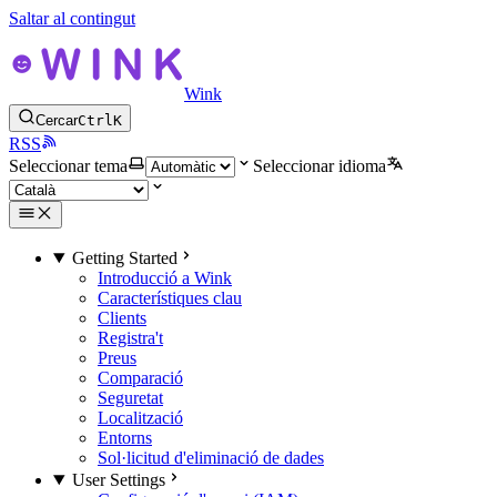
Saltar al contingut
Wink
Cercar
Ctrl
K
RSS
Seleccionar tema
Seleccionar idioma
Getting Started
Introducció a Wink
Característiques clau
Clients
Registra't
Preus
Comparació
Seguretat
Localització
Entorns
Sol·licitud d'eliminació de dades
User Settings