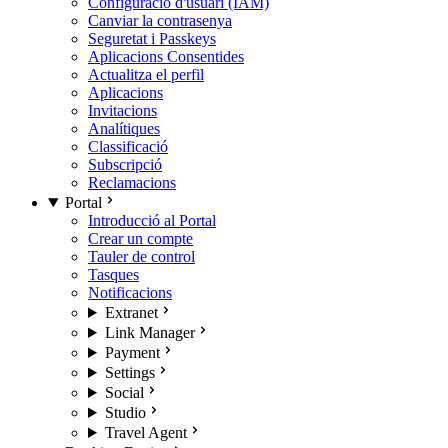
Configuració d'usuari (IAM)
Canviar la contrasenya
Seguretat i Passkeys
Aplicacions Consentides
Actualitza el perfil
Aplicacions
Invitacions
Analítiques
Classificació
Subscripció
Reclamacions
Portal
Introducció al Portal
Crear un compte
Tauler de control
Tasques
Notificacions
Extranet
Link Manager
Payment
Settings
Social
Studio
Travel Agent