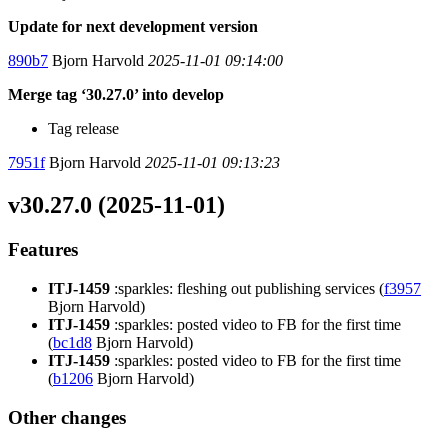
Update for next development version
890b7
Bjorn Harvold
2025-11-01 09:14:00
Merge tag ‘30.27.0’ into develop
Tag release
7951f
Bjorn Harvold
2025-11-01 09:13:23
v30.27.0 (2025-11-01)
Features
ITJ-1459
:sparkles: fleshing out publishing services (
f3957
Bjorn Harvold)
ITJ-1459
:sparkles: posted video to FB for the first time
(
bc1d8
Bjorn Harvold)
ITJ-1459
:sparkles: posted video to FB for the first time
(
b1206
Bjorn Harvold)
Other changes