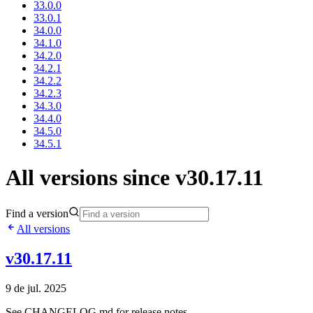
33.0.0
33.0.1
34.0.0
34.1.0
34.2.0
34.2.1
34.2.2
34.2.3
34.3.0
34.4.0
34.5.0
34.5.1
All versions since v30.17.11
Find a version
All versions
v30.17.11
9 de jul. 2025
See CHANGELOG.md for release notes