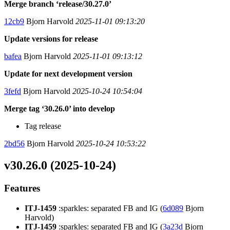
Merge branch ‘release/30.27.0’
12cb9
Bjorn Harvold
2025-11-01 09:13:20
Update versions for release
bafea
Bjorn Harvold
2025-11-01 09:13:12
Update for next development version
3fefd
Bjorn Harvold
2025-10-24 10:54:04
Merge tag ‘30.26.0’ into develop
Tag release
2bd56
Bjorn Harvold
2025-10-24 10:53:22
v30.26.0 (2025-10-24)
Features
ITJ-1459
:sparkles: separated FB and IG (
6d089
Bjorn
Harvold)
ITJ-1459
:sparkles: separated FB and IG (
3a23d
Bjorn