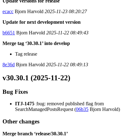
Update versions for release
ecacc
Bjorn Harvold
2025-11-23 08:20:27
Update for next development version
b6651
Bjorn Harvold
2025-11-22 08:49:43
Merge tag ‘30.30.1’ into develop
Tag release
8e36d
Bjorn Harvold
2025-11-22 08:49:13
v30.30.1 (2025-11-22)
Bug Fixes
ITJ-1475
:bug: removed published flag from
SearchManagedPostsRequest (
06b35
Bjorn Harvold)
Other changes
Merge branch ‘release/30.30.1’