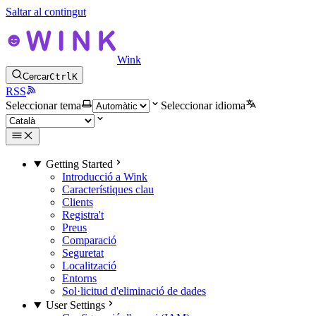
Saltar al contingut
Wink
Cercar
Ctrl
K
RSS
Seleccionar tema
Seleccionar idioma
Getting Started
Introducció a Wink
Característiques clau
Clients
Registra't
Preus
Comparació
Seguretat
Localització
Entorns
Sol·licitud d'eliminació de dades
User Settings