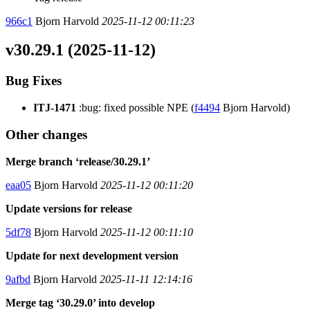
966c1
Bjorn Harvold
2025-11-12 00:11:23
v30.29.1 (2025-11-12)
Bug Fixes
ITJ-1471
:bug: fixed possible NPE (
f4494
Bjorn Harvold)
Other changes
Merge branch ‘release/30.29.1’
eaa05
Bjorn Harvold
2025-11-12 00:11:20
Update versions for release
5df78
Bjorn Harvold
2025-11-12 00:11:10
Update for next development version
9afbd
Bjorn Harvold
2025-11-11 12:14:16
Merge tag ‘30.29.0’ into develop