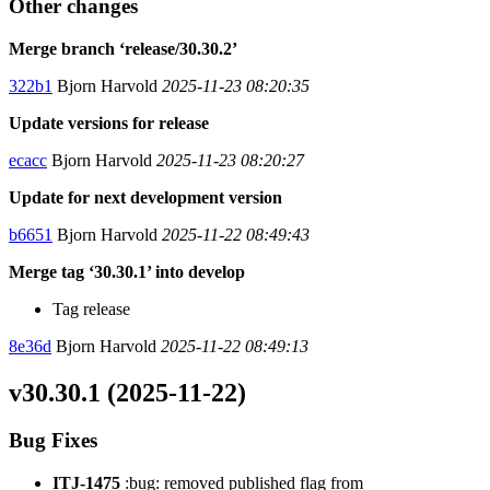
Other changes
Merge branch ‘release/30.30.2’
322b1
Bjorn Harvold
2025-11-23 08:20:35
Update versions for release
ecacc
Bjorn Harvold
2025-11-23 08:20:27
Update for next development version
b6651
Bjorn Harvold
2025-11-22 08:49:43
Merge tag ‘30.30.1’ into develop
Tag release
8e36d
Bjorn Harvold
2025-11-22 08:49:13
v30.30.1 (2025-11-22)
Bug Fixes
ITJ-1475
:bug: removed published flag from