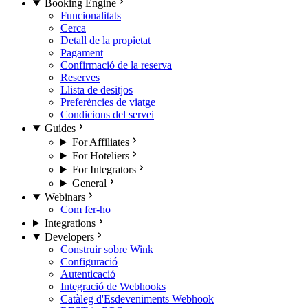
Booking Engine
Funcionalitats
Cerca
Detall de la propietat
Pagament
Confirmació de la reserva
Reserves
Llista de desitjos
Preferències de viatge
Condicions del servei
Guides
For Affiliates
For Hoteliers
For Integrators
General
Webinars
Com fer-ho
Integrations
Developers
Construir sobre Wink
Configuració
Autenticació
Integració de Webhooks
Catàleg d'Esdeveniments Webhook