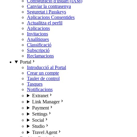
Configuració d'usuari (IAM)
Canviar la contrasenya
Seguretat i Passkeys
Aplicacions Consentides
Actualitza el perfil
Aplicacions
Invitacions
Analítiques
Classificació
Subscripció
Reclamacions
Portal
Introducció al Portal
Crear un compte
Tauler de control
Tasques
Notificacions
Extranet
Link Manager
Payment
Settings
Social
Studio
Travel Agent