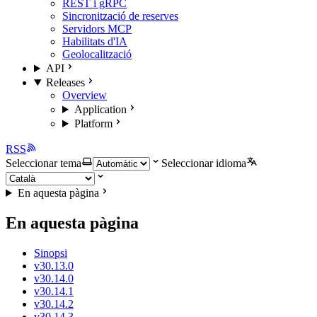
REST i gRPC
Sincronització de reserves
Servidors MCP
Habilitats d'IA
Geolocalització
API
Releases
Overview
Application
Platform
RSS
Seleccionar tema
Seleccionar idioma
En aquesta pàgina
En aquesta pàgina
Sinopsi
v30.13.0
v30.14.0
v30.14.1
v30.14.2
v30.14.3