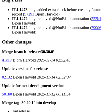
ITJ-1473
:bug: added extra check before creating feature
record (
57293
Bjorn Harvold)
ITJ-1472
:bug: removed @NotBlank annotation (
222b1
Bjorn Harvold)
ITJ-1472
:bug: removed @NotBlank annotation (
790d6
Bjorn Harvold)
Other changes
Merge branch ‘release/30.30.0’
d1c17
Bjorn Harvold
2025-11-14 02:52:45
Update versions for release
02132
Bjorn Harvold
2025-11-14 02:52:37
Update for next development version
501b0
Bjorn Harvold
2025-11-12 00:11:54
Merge tag ‘30.29.1’ into develop
Tag release