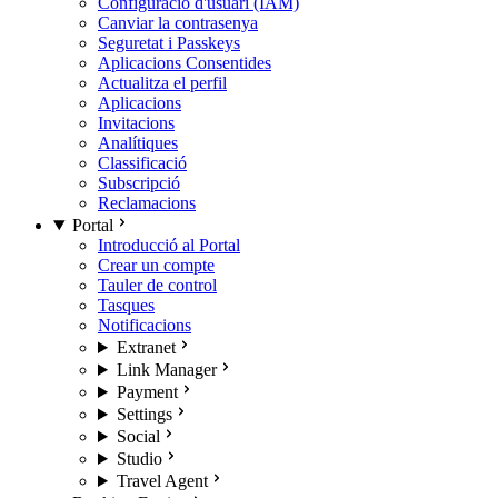
Configuració d'usuari (IAM)
Canviar la contrasenya
Seguretat i Passkeys
Aplicacions Consentides
Actualitza el perfil
Aplicacions
Invitacions
Analítiques
Classificació
Subscripció
Reclamacions
Portal
Introducció al Portal
Crear un compte
Tauler de control
Tasques
Notificacions
Extranet
Link Manager
Payment
Settings
Social
Studio
Travel Agent