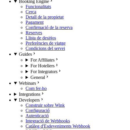
Booking Engine
Funcionalitats
Cerca
Detall de la propietat
Pagament
Confirmació de la reserva
Reserves
Llista de desitjos
Preferències de viatge
Condicions del servei
Guides
For Affiliates
For Hoteliers
For Integrators
General
Webinars
Com fer-ho
Integrations
Developers
Construir sobre Wink
Configuració
Autenticació
Integració de Webhooks
Catàleg d'Esdeveniments Webhook