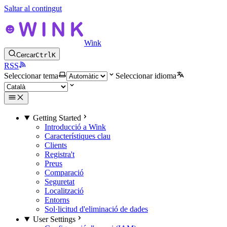
Saltar al contingut
Wink
Cercar
Ctrl
K
RSS
Seleccionar tema
Seleccionar idioma
Getting Started
Introducció a Wink
Característiques clau
Clients
Registra't
Preus
Comparació
Seguretat
Localització
Entorns
Sol·licitud d'eliminació de dades
User Settings