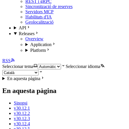
REST i gRPC
Sincronització de reserves
Servidors MCP
Habilitats d'IA
Geolocalització
API
Releases
Overview
Application
Platform
RSS
Seleccionar tema
Seleccionar idioma
En aquesta pàgina
En aquesta pàgina
Sinopsi
v30.12.1
v30.12.2
v30.12.3
v30.12.4
v30.12.5