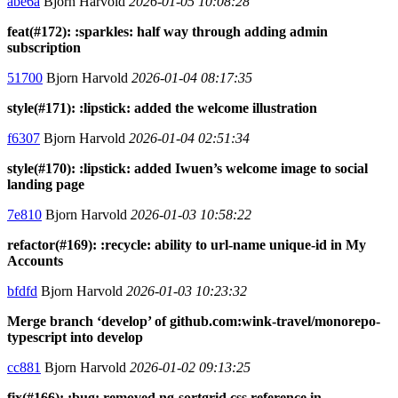
abe6a
Bjorn Harvold
2026-01-05 10:08:28
feat(#172): :sparkles: half way through adding admin
subscription
51700
Bjorn Harvold
2026-01-04 08:17:35
style(#171): :lipstick: added the welcome illustration
f6307
Bjorn Harvold
2026-01-04 02:51:34
style(#170): :lipstick: added Iwuen’s welcome image to social
landing page
7e810
Bjorn Harvold
2026-01-03 10:58:22
refactor(#169): :recycle: ability to url-name unique-id in My
Accounts
bfdfd
Bjorn Harvold
2026-01-03 10:23:32
Merge branch ‘develop’ of github.com:wink-travel/monorepo-
typescript into develop
cc881
Bjorn Harvold
2026-01-02 09:13:25
fix(#166): :bug: removed ng-sortgrid css reference in