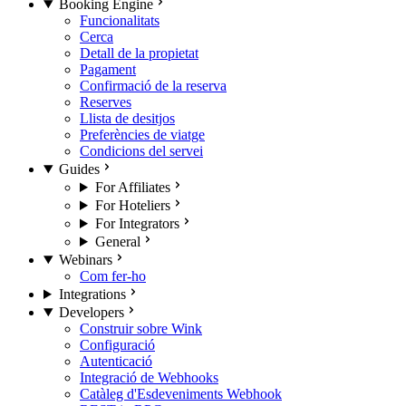
Booking Engine
Funcionalitats
Cerca
Detall de la propietat
Pagament
Confirmació de la reserva
Reserves
Llista de desitjos
Preferències de viatge
Condicions del servei
Guides
For Affiliates
For Hoteliers
For Integrators
General
Webinars
Com fer-ho
Integrations
Developers
Construir sobre Wink
Configuració
Autenticació
Integració de Webhooks
Catàleg d'Esdeveniments Webhook