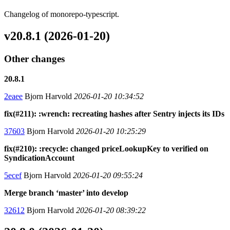
Changelog of monorepo-typescript.
v20.8.1 (2026-01-20)
Other changes
20.8.1
2eaee
Bjorn Harvold
2026-01-20 10:34:52
fix(#211): :wrench: recreating hashes after Sentry injects its IDs
37603
Bjorn Harvold
2026-01-20 10:25:29
fix(#210): :recycle: changed priceLookupKey to verified on
SyndicationAccount
5ecef
Bjorn Harvold
2026-01-20 09:55:24
Merge branch ‘master’ into develop
32612
Bjorn Harvold
2026-01-20 08:39:22