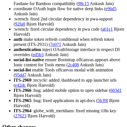
Fastlane for Bamboo compatibility (
98c15
Ankush Jain)
coordinate OAuth login flow for native deep links (
e96d5
Ankush Jain)
:wrench: fixed 2nd circular dependency in pwa-support
(
92fa0
Bjorn Harvold)
:wrench: fixed circular dependency in pwa code (
a61e1
Bjorn
Harvold)
auth
make token refresh conditional when refresh token
present (ITS-2931) (
7e071
Ankush Jain)
authentication
inject OAuthStorage interface to respect DI
overrides (
ed5b3
Ankush Jain)
social-list-native
ensure Bootstrap offcanvas appears above
Ionic content for Tools menu (
2c408
Ankush Jain)
social-list
enable Tools offcanvas modal with animation
(
95dd7
Ankush Jain)
ITS-2969
:recycle: added /dashboard to app launcher urls
(
e42dc
Bjorn Harvold)
ITS-2966
:bug: added mobile option to open sidebar (
603d1
Bjorn Harvold)
ITS-2965
:bug: fixed applications in api-docs (
5b39f
Bjorn
Harvold)
ITS-2964
:globe_with_meridians: fixed missing i18n key
(
27623
Bjorn Harvold)
Other changes