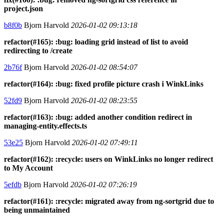
project.json
b8f0b
Bjorn Harvold
2026-01-02 09:13:18
refactor(#165): :bug: loading grid instead of list to avoid
redirecting to /create
2b76f
Bjorn Harvold
2026-01-02 08:54:07
refactor(#164): :bug: fixed profile picture crash i WinkLinks
52fd9
Bjorn Harvold
2026-01-02 08:23:55
refactor(#163): :bug: added another condition redirect in
managing-entity.effects.ts
53e25
Bjorn Harvold
2026-01-02 07:49:11
refactor(#162): :recycle: users on WinkLinks no longer redirect
to My Account
5efdb
Bjorn Harvold
2026-01-02 07:26:19
refactor(#161): :recycle: migrated away from ng-sortgrid due to
being unmaintained