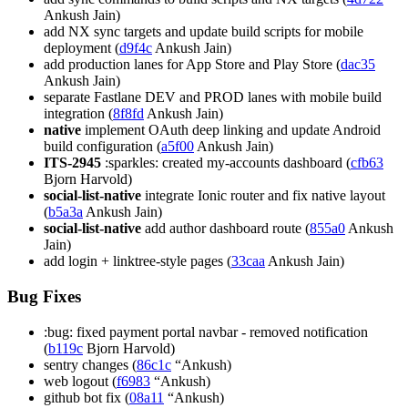
Ankush Jain)
add NX sync targets and update build scripts for mobile
deployment (
d9f4c
Ankush Jain)
add production lanes for App Store and Play Store (
dac35
Ankush Jain)
separate Fastlane DEV and PROD lanes with mobile build
integration (
8f8fd
Ankush Jain)
native
implement OAuth deep linking and update Android
build configuration (
a5f00
Ankush Jain)
ITS-2945
:sparkles: created my-accounts dashboard (
cfb63
Bjorn Harvold)
social-list-native
integrate Ionic router and fix native layout
(
b5a3a
Ankush Jain)
social-list-native
add author dashboard route (
855a0
Ankush
Jain)
add login + linktree-style pages (
33caa
Ankush Jain)
Bug Fixes
:bug: fixed payment portal navbar - removed notification
(
b119c
Bjorn Harvold)
sentry changes (
86c1c
“Ankush)
web logout (
f6983
“Ankush)
github bot fix (
08a11
“Ankush)