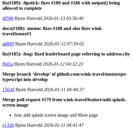
fix(#189): :lipstick: fixes #189 and #186 with output() being
allowed to complete
4f590
Bjorn Harvold
2026-01-13 03:56:40
docs(#188): :memo: fixes #188 and also fixes wink-
travel/issues#3
ad899
Bjorn Harvold
2026-01-12 07:59:02
fix(#185): :bug: fixed leaderboard page referring to address.city
f0d1a
Bjorn Harvold
2026-01-12 04:32:23
Merge branch ‘develop’ of github.com:wink-travel/monorepo-
typescript into develop
1563d
Bjorn Harvold
2026-01-11 04:44:37
Merge pull request #179 from wink-travel/feature/add-splash-
screen-image
feat: add splash screen image and More page
e132b
Bjorn Harvold
2026-01-11 04:41:47