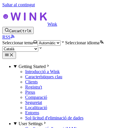
Saltar al contingut
Wink
Cercar
Ctrl
K
RSS
Seleccionar tema
Seleccionar idioma
Getting Started
Introducció a Wink
Característiques clau
Clients
Registra't
Preus
Comparació
Seguretat
Localització
Entorns
Sol·licitud d'eliminació de dades
User Settings