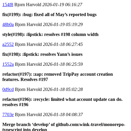
154f8
Bjorn Harvold
2026-01-19 06:16:27
fix(#199): :bug: fixed all of May’s reported bugs
48b0a
Bjorn Harvold
2026-01-19 05:19:29
style(#198): :lipstick: resolves #198 column width
a2552
Bjorn Harvold
2026-01-18 06:27:45
fix(#198): :lipstick: resolves Yann’s issues
1552a
Bjorn Harvold
2026-01-18 06:25:59
refactor(#197): :zap: removed TripPay account creation
features. Resolves #197
0d9cd
Bjorn Harvold
2026-01-18 05:02:28
refactor(#196): :recycle: limited what account update can do.
resolves #196
7703e
Bjorn Harvold
2026-01-18 04:08:37
Merge branch ‘develop’ of github.com:wink-travel/monorepo-
typescript into develop