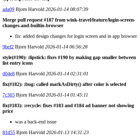
ada09
Bjorn Harvold
2026-01-14 08:07:39
Merge pull request #187 from wink-travel/feature/login-screen-
changes-and-builtin-browser
fix: added design changes for login screen and in app browser
9bef2
Bjorn Harvold
2026-01-14 06:56:28
style(#190): :lipstick: fixes #190 by making gap smaller between
list entry icons
d04e8
Bjorn Harvold
2026-01-14 02:31:01
fix(#182): :bug: called markAsDirty() after color is selected
7c365
Bjorn Harvold
2026-01-14 01:45:11
fix(#183): :recycle: fixes #183 and #184 ad banner not showing
price
was a back-end issue
81d55
Bjorn Harvold
2026-01-13 14:31:23