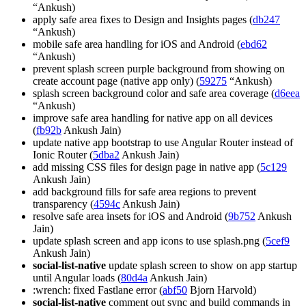
“Ankush)
apply safe area fixes to Design and Insights pages (
db247
“Ankush)
mobile safe area handling for iOS and Android (
ebd62
“Ankush)
prevent splash screen purple background from showing on
create account page (native app only) (
59275
“Ankush)
splash screen background color and safe area coverage (
d6eea
“Ankush)
improve safe area handling for native app on all devices
(
fb92b
Ankush Jain)
update native app bootstrap to use Angular Router instead of
Ionic Router (
5dba2
Ankush Jain)
add missing CSS files for design page in native app (
5c129
Ankush Jain)
add background fills for safe area regions to prevent
transparency (
4594c
Ankush Jain)
resolve safe area insets for iOS and Android (
9b752
Ankush
Jain)
update splash screen and app icons to use splash.png (
5cef9
Ankush Jain)
social-list-native
update splash screen to show on app startup
until Angular loads (
80d4a
Ankush Jain)
:wrench: fixed Fastlane error (
abf50
Bjorn Harvold)
social-list-native
comment out sync and build commands in