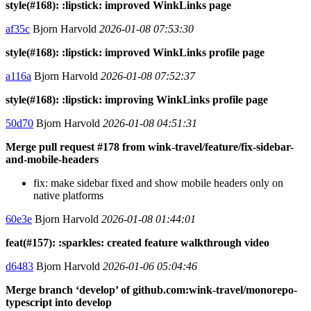
style(#168): :lipstick: improved WinkLinks page
af35c
Bjorn Harvold
2026-01-08 07:53:30
style(#168): :lipstick: improved WinkLinks profile page
a116a
Bjorn Harvold
2026-01-08 07:52:37
style(#168): :lipstick: improving WinkLinks profile page
50d70
Bjorn Harvold
2026-01-08 04:51:31
Merge pull request #178 from wink-travel/feature/fix-sidebar-
and-mobile-headers
fix: make sidebar fixed and show mobile headers only on
native platforms
60e3e
Bjorn Harvold
2026-01-08 01:44:01
feat(#157): :sparkles: created feature walkthrough video
d6483
Bjorn Harvold
2026-01-06 05:04:46
Merge branch ‘develop’ of github.com:wink-travel/monorepo-
typescript into develop