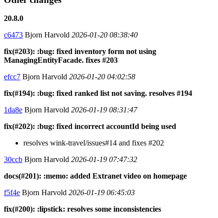
20.8.0
c6473
Bjorn Harvold
2026-01-20 08:38:40
fix(#203): :bug: fixed inventory form not using
ManagingEntityFacade. fixes #203
efcc7
Bjorn Harvold
2026-01-20 04:02:58
fix(#194): :bug: fixed ranked list not saving. resolves #194
1da8e
Bjorn Harvold
2026-01-19 08:31:47
fix(#202): :bug: fixed incorrect accountId being used
resolves wink-travel/issues#14 and fixes #202
30ccb
Bjorn Harvold
2026-01-19 07:47:32
docs(#201): :memo: added Extranet video on homepage
f5f4e
Bjorn Harvold
2026-01-19 06:45:03
fix(#200): :lipstick: resolves some inconsistencies