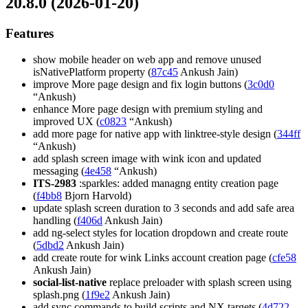
20.8.0 (2026-01-20)
Features
show mobile header on web app and remove unused
isNativePlatform property (
87c45
Ankush Jain)
improve More page design and fix login buttons (
3c0d0
“Ankush)
enhance More page design with premium styling and
improved UX (
c0823
“Ankush)
add more page for native app with linktree-style design (
344ff
“Ankush)
add splash screen image with wink icon and updated
messaging (
4e458
“Ankush)
ITS-2983
:sparkles: added managng entity creation page
(
f4bb8
Bjorn Harvold)
update splash screen duration to 3 seconds and add safe area
handling (
f406d
Ankush Jain)
add ng-select styles for location dropdown and create route
(
5dbd2
Ankush Jain)
add create route for wink Links account creation page (
cfe58
Ankush Jain)
social-list-native
replace preloader with splash screen using
splash.png (
1f9e2
Ankush Jain)
add sync commands to build scripts and NX targets (
4d722