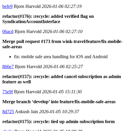
befe9
Bjorn Harvold
2026-01-06 02:27:19
refactor(#176): :recycle: added verified flag on
SyndicationAccountInterface
06acd
Bjorn Harvold
2026-01-06 02:27:10
Merge pull request #173 from wink-travel/feature/fix-mobile-
safe-areas
fix: mobile safe area handling for iOS and Android
866e7
Bjorn Harvold
2026-01-06 02:25:27
refactor(#157): :recycle: added cancel subscription as admin
feature as well
75e9f
Bjorn Harvold
2026-01-05 15:11:30
Merge branch ‘develop’ into feature/fix-mobile-safe-areas
8d725
Ankush Jain
2026-01-05 10:29:37
refactor(#175): :recycle: tied up admin subscription form