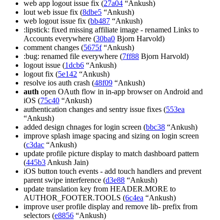
web app logout issue fix (
27a04
“Ankush)
lout web issue fix (
8dbe5
“Ankush)
web logout issue fix (
bb487
“Ankush)
:lipstick: fixed missing affiliate image - renamed Links to
Accounts everywhere (
30ba0
Bjorn Harvold)
comment changes (
5675f
“Ankush)
:bug: renamed file everywhere (
7ff88
Bjorn Harvold)
logout issue (
1dcb6
“Ankush)
logout fix (
5e142
“Ankush)
resolve ios auth crash (
48f09
“Ankush)
auth
open OAuth flow in in-app browser on Android and
iOS (
75c40
“Ankush)
authentication changes and sentry issue fixes (
553ea
“Ankush)
added design chnages for login screen (
bbc38
“Ankush)
improve splash image spacing and sizing on login screen
(
c3dac
“Ankush)
update profile picture display to match dashboard pattern
(
445b3
Ankush Jain)
iOS button touch events - add touch handlers and prevent
parent swipe interference (
d3e88
“Ankush)
update translation key from HEADER.MORE to
AUTHOR_FOOTER.TOOLS (
6c4ea
“Ankush)
improve user profile display and remove lib- prefix from
selectors (
e8856
“Ankush)