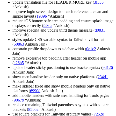
update translation file for HEADER.MORE key (
3f335
“Ankush)
improve login screen design to match reference - clean and
simple layout (
1939b
“Ankush)
reduce iOS bottom safe area padding and ensure splash image
displays correctly (
fa8da
“Ankush)
improve spacing and update third theme message (
d0831
“Ankush)
styles
update CSS variable syntax to Tailwind v4 format
(
50863
Ankush Jain)
constrain profile dropdown to sidebar width (
0e1c2
Ankush
Jain)
remove excessive top padding after header on mobile app
(
a26b5
“Ankush)
update header sticky positioning to use bracket syntax (
9d126
Ankush Jain)
show merchandise header only on native platforms (
234d1
Ankush Jain)
make sidebar fixed and show mobile headers only on native
platforms (
6990d
Ankush Jain)
add mobile headers with safe area handling for Tools pages
(
90679
“Ankush)
replace remaining Tailwind parentheses syntax with square
brackets (
85b62
“Ankush)
use square brackets for Tailwind arbitrary values (
7252e