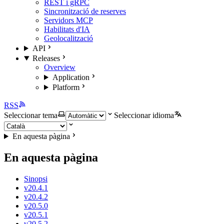
REST i gRPC
Sincronització de reserves
Servidors MCP
Habilitats d'IA
Geolocalització
API
Releases
Overview
Application
Platform
RSS
Seleccionar tema
Seleccionar idioma
En aquesta pàgina
En aquesta pàgina
Sinopsi
v20.4.1
v20.4.2
v20.5.0
v20.5.1
v20.5.2