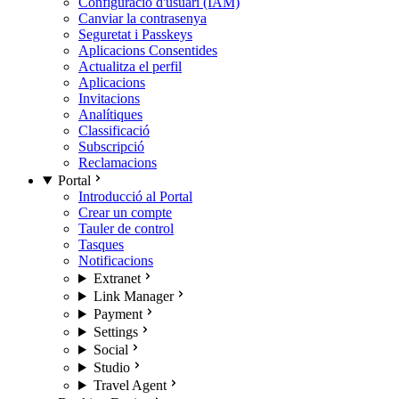
Configuració d'usuari (IAM)
Canviar la contrasenya
Seguretat i Passkeys
Aplicacions Consentides
Actualitza el perfil
Aplicacions
Invitacions
Analítiques
Classificació
Subscripció
Reclamacions
Portal
Introducció al Portal
Crear un compte
Tauler de control
Tasques
Notificacions
Extranet
Link Manager
Payment
Settings
Social
Studio
Travel Agent