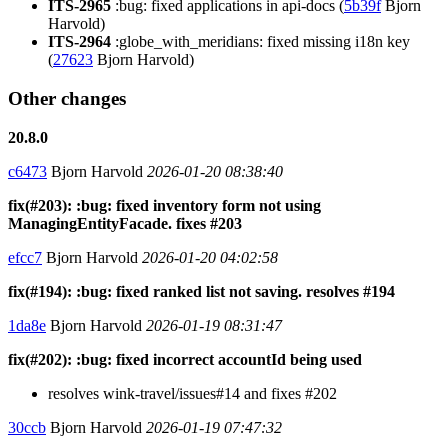
ITS-2965
:bug: fixed applications in api-docs (
5b39f
Bjorn
Harvold)
ITS-2964
:globe_with_meridians: fixed missing i18n key
(
27623
Bjorn Harvold)
Other changes
20.8.0
c6473
Bjorn Harvold
2026-01-20 08:38:40
fix(#203): :bug: fixed inventory form not using
ManagingEntityFacade. fixes #203
efcc7
Bjorn Harvold
2026-01-20 04:02:58
fix(#194): :bug: fixed ranked list not saving. resolves #194
1da8e
Bjorn Harvold
2026-01-19 08:31:47
fix(#202): :bug: fixed incorrect accountId being used
resolves wink-travel/issues#14 and fixes #202
30ccb
Bjorn Harvold
2026-01-19 07:47:32