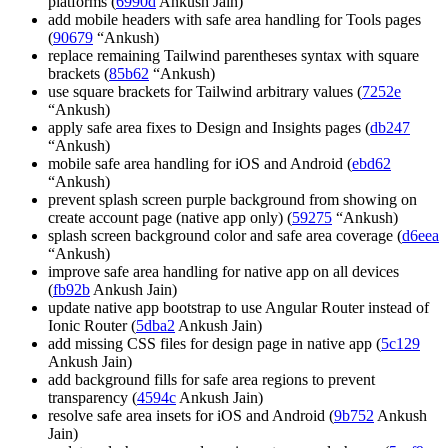
platforms (
6990d
Ankush Jain)
add mobile headers with safe area handling for Tools pages
(
90679
“Ankush)
replace remaining Tailwind parentheses syntax with square
brackets (
85b62
“Ankush)
use square brackets for Tailwind arbitrary values (
7252e
“Ankush)
apply safe area fixes to Design and Insights pages (
db247
“Ankush)
mobile safe area handling for iOS and Android (
ebd62
“Ankush)
prevent splash screen purple background from showing on
create account page (native app only) (
59275
“Ankush)
splash screen background color and safe area coverage (
d6eea
“Ankush)
improve safe area handling for native app on all devices
(
fb92b
Ankush Jain)
update native app bootstrap to use Angular Router instead of
Ionic Router (
5dba2
Ankush Jain)
add missing CSS files for design page in native app (
5c129
Ankush Jain)
add background fills for safe area regions to prevent
transparency (
4594c
Ankush Jain)
resolve safe area insets for iOS and Android (
9b752
Ankush
Jain)