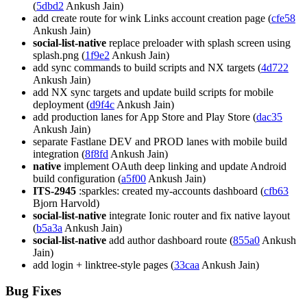
(
5dbd2
Ankush Jain)
add create route for wink Links account creation page (
cfe58
Ankush Jain)
social-list-native
replace preloader with splash screen using
splash.png (
1f9e2
Ankush Jain)
add sync commands to build scripts and NX targets (
4d722
Ankush Jain)
add NX sync targets and update build scripts for mobile
deployment (
d9f4c
Ankush Jain)
add production lanes for App Store and Play Store (
dac35
Ankush Jain)
separate Fastlane DEV and PROD lanes with mobile build
integration (
8f8fd
Ankush Jain)
native
implement OAuth deep linking and update Android
build configuration (
a5f00
Ankush Jain)
ITS-2945
:sparkles: created my-accounts dashboard (
cfb63
Bjorn Harvold)
social-list-native
integrate Ionic router and fix native layout
(
b5a3a
Ankush Jain)
social-list-native
add author dashboard route (
855a0
Ankush
Jain)
add login + linktree-style pages (
33caa
Ankush Jain)
Bug Fixes