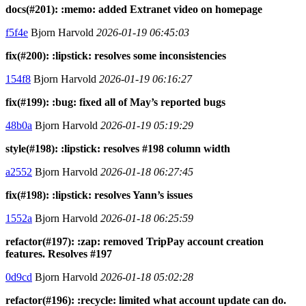
docs(#201): :memo: added Extranet video on homepage
f5f4e
Bjorn Harvold
2026-01-19 06:45:03
fix(#200): :lipstick: resolves some inconsistencies
154f8
Bjorn Harvold
2026-01-19 06:16:27
fix(#199): :bug: fixed all of May’s reported bugs
48b0a
Bjorn Harvold
2026-01-19 05:19:29
style(#198): :lipstick: resolves #198 column width
a2552
Bjorn Harvold
2026-01-18 06:27:45
fix(#198): :lipstick: resolves Yann’s issues
1552a
Bjorn Harvold
2026-01-18 06:25:59
refactor(#197): :zap: removed TripPay account creation
features. Resolves #197
0d9cd
Bjorn Harvold
2026-01-18 05:02:28
refactor(#196): :recycle: limited what account update can do.