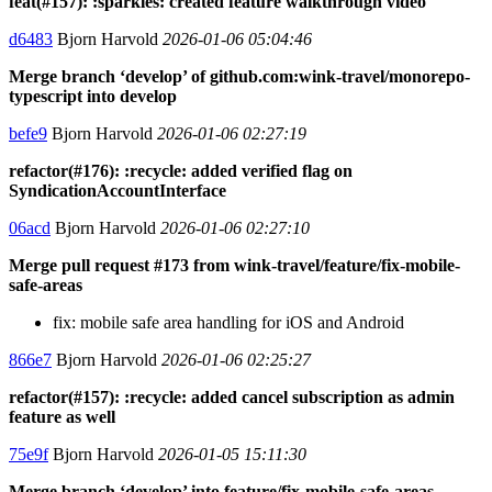
feat(#157): :sparkles: created feature walkthrough video
d6483
Bjorn Harvold
2026-01-06 05:04:46
Merge branch ‘develop’ of github.com:wink-travel/monorepo-
typescript into develop
befe9
Bjorn Harvold
2026-01-06 02:27:19
refactor(#176): :recycle: added verified flag on
SyndicationAccountInterface
06acd
Bjorn Harvold
2026-01-06 02:27:10
Merge pull request #173 from wink-travel/feature/fix-mobile-
safe-areas
fix: mobile safe area handling for iOS and Android
866e7
Bjorn Harvold
2026-01-06 02:25:27
refactor(#157): :recycle: added cancel subscription as admin
feature as well
75e9f
Bjorn Harvold
2026-01-05 15:11:30
Merge branch ‘develop’ into feature/fix-mobile-safe-areas