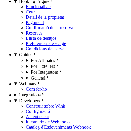
Booking Engine
Funcionalitats
Cerca
Detall de la propietat
Pagament
Confirmació de la reserva
Reserves
Llista de desitjos
Preferències de viatge
Condicions del servei
Guides
For Affiliates
For Hoteliers
For Integrators
General
Webinars
Com fer-ho
Integrations
Developers
Construir sobre Wink
Configuració
Autenticació
Integració de Webhooks
Catàleg d'Esdeveniments Webhook