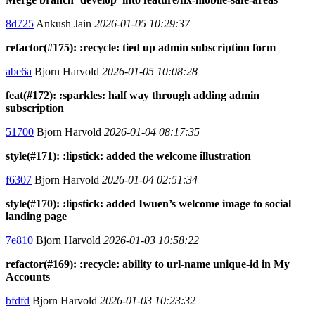
8d725
Ankush Jain
2026-01-05 10:29:37
refactor(#175): :recycle: tied up admin subscription form
abe6a
Bjorn Harvold
2026-01-05 10:08:28
feat(#172): :sparkles: half way through adding admin
subscription
51700
Bjorn Harvold
2026-01-04 08:17:35
style(#171): :lipstick: added the welcome illustration
f6307
Bjorn Harvold
2026-01-04 02:51:34
style(#170): :lipstick: added Iwuen’s welcome image to social
landing page
7e810
Bjorn Harvold
2026-01-03 10:58:22
refactor(#169): :recycle: ability to url-name unique-id in My
Accounts
bfdfd
Bjorn Harvold
2026-01-03 10:23:32