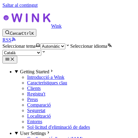
Saltar al contingut
Wink
Cercar
Ctrl
K
RSS
Seleccionar tema
Seleccionar idioma
Getting Started
Introducció a Wink
Característiques clau
Clients
Registra't
Preus
Comparació
Seguretat
Localització
Entorns
Sol·licitud d'eliminació de dades
User Settings