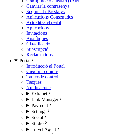
Configuració d'usuari (IAM)
Canviar la contrasenya
Seguretat i Passkeys
Aplicacions Consentides
Actualitza el perfil
Aplicacions
Invitacions
Analítiques
Classificació
Subscripció
Reclamacions
Portal
Introducció al Portal
Crear un compte
Tauler de control
Tasques
Notificacions
Extranet
Link Manager
Payment
Settings
Social
Studio
Travel Agent