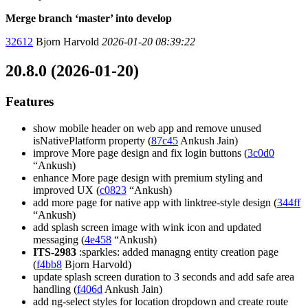
Merge branch ‘master’ into develop
32612
Bjorn Harvold
2026-01-20 08:39:22
20.8.0 (2026-01-20)
Features
show mobile header on web app and remove unused
isNativePlatform property (
87c45
Ankush Jain)
improve More page design and fix login buttons (
3c0d0
“Ankush)
enhance More page design with premium styling and
improved UX (
c0823
“Ankush)
add more page for native app with linktree-style design (
344ff
“Ankush)
add splash screen image with wink icon and updated
messaging (
4e458
“Ankush)
ITS-2983
:sparkles: added managng entity creation page
(
f4bb8
Bjorn Harvold)
update splash screen duration to 3 seconds and add safe area
handling (
f406d
Ankush Jain)
add ng-select styles for location dropdown and create route