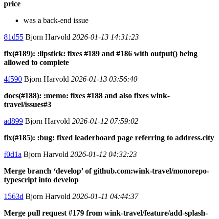
price
was a back-end issue
81d55
Bjorn Harvold
2026-01-13 14:31:23
fix(#189): :lipstick: fixes #189 and #186 with output() being
allowed to complete
4f590
Bjorn Harvold
2026-01-13 03:56:40
docs(#188): :memo: fixes #188 and also fixes wink-
travel/issues#3
ad899
Bjorn Harvold
2026-01-12 07:59:02
fix(#185): :bug: fixed leaderboard page referring to address.city
f0d1a
Bjorn Harvold
2026-01-12 04:32:23
Merge branch ‘develop’ of github.com:wink-travel/monorepo-
typescript into develop
1563d
Bjorn Harvold
2026-01-11 04:44:37
Merge pull request #179 from wink-travel/feature/add-splash-