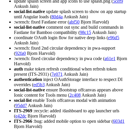
update splash screen and app icons to use splash.png (
5cef9
Ankush Jain)
social-list-native
update splash screen to show on app startup
until Angular loads (
80d4a
Ankush Jain)
:wrench: fixed Fastlane error (
abf50
Bjorn Harvold)
social-list-native
comment out sync and build commands in
Fastlane for Bamboo compatibility (
98c15
Ankush Jain)
coordinate OAuth login flow for native deep links (
e96d5
Ankush Jain)
:wrench: fixed 2nd circular dependency in pwa-support
(
92fa0
Bjorn Harvold)
:wrench: fixed circular dependency in pwa code (
a61e1
Bjorn
Harvold)
auth
make token refresh conditional when refresh token
present (ITS-2931) (
7e071
Ankush Jain)
authentication
inject OAuthStorage interface to respect DI
overrides (
ed5b3
Ankush Jain)
social-list-native
ensure Bootstrap offcanvas appears above
Ionic content for Tools menu (
2c408
Ankush Jain)
social-list
enable Tools offcanvas modal with animation
(
95dd7
Ankush Jain)
ITS-2969
:recycle: added /dashboard to app launcher urls
(
e42dc
Bjorn Harvold)
ITS-2966
:bug: added mobile option to open sidebar (
603d1
Bjorn Harvold)