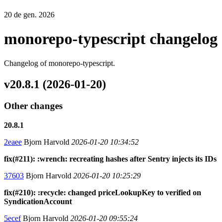
20 de gen. 2026
monorepo-typescript changelog
Changelog of monorepo-typescript.
v20.8.1 (2026-01-20)
Other changes
20.8.1
2eaee
Bjorn Harvold
2026-01-20 10:34:52
fix(#211): :wrench: recreating hashes after Sentry injects its IDs
37603
Bjorn Harvold
2026-01-20 10:25:29
fix(#210): :recycle: changed priceLookupKey to verified on
SyndicationAccount
5ecef
Bjorn Harvold
2026-01-20 09:55:24