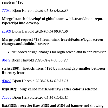
resolves #196
7703e
Bjorn Harvold
2026-01-18 04:08:37
Merge branch ‘develop’ of github.com:wink-travel/monorepo-
typescript into develop
ada09
Bjorn Harvold
2026-01-14 08:07:39
Merge pull request #187 from wink-travel/feature/login-screen-
changes-and-builtin-browser
fix: added design changes for login screen and in app browser
9bef2
Bjorn Harvold
2026-01-14 06:56:28
style(#190): :lipstick: fixes #190 by making gap smaller between
list entry icons
d04e8
Bjorn Harvold
2026-01-14 02:31:01
fix(#182): :bug: called markAsDirty() after color is selected
7c365
Bjorn Harvold
2026-01-14 01:45:11
fix(#183): :recycle: fixes #183 and #184 ad banner not showing