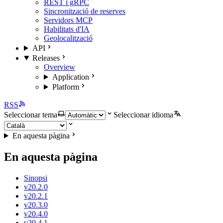
REST i gRPC
Sincronització de reserves
Servidors MCP
Habilitats d'IA
Geolocalització
API
Releases
Overview
Application
Platform
RSS
Seleccionar tema
Seleccionar idioma
En aquesta pàgina
En aquesta pàgina
Sinopsi
v20.2.0
v20.2.1
v20.3.0
v20.4.0
v20.4.1