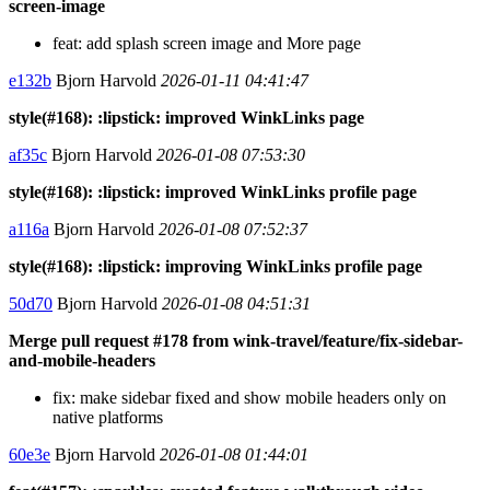
screen-image
feat: add splash screen image and More page
e132b
Bjorn Harvold
2026-01-11 04:41:47
style(#168): :lipstick: improved WinkLinks page
af35c
Bjorn Harvold
2026-01-08 07:53:30
style(#168): :lipstick: improved WinkLinks profile page
a116a
Bjorn Harvold
2026-01-08 07:52:37
style(#168): :lipstick: improving WinkLinks profile page
50d70
Bjorn Harvold
2026-01-08 04:51:31
Merge pull request #178 from wink-travel/feature/fix-sidebar-
and-mobile-headers
fix: make sidebar fixed and show mobile headers only on
native platforms
60e3e
Bjorn Harvold
2026-01-08 01:44:01