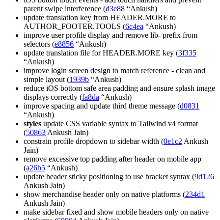
parent swipe interference (
d3e88
“Ankush)
update translation key from HEADER.MORE to
AUTHOR_FOOTER.TOOLS (
6c4ea
“Ankush)
improve user profile display and remove lib- prefix from
selectors (
e8856
“Ankush)
update translation file for HEADER.MORE key (
3f335
“Ankush)
improve login screen design to match reference - clean and
simple layout (
1939b
“Ankush)
reduce iOS bottom safe area padding and ensure splash image
displays correctly (
fa8da
“Ankush)
improve spacing and update third theme message (
d0831
“Ankush)
styles
update CSS variable syntax to Tailwind v4 format
(
50863
Ankush Jain)
constrain profile dropdown to sidebar width (
0e1c2
Ankush
Jain)
remove excessive top padding after header on mobile app
(
a26b5
“Ankush)
update header sticky positioning to use bracket syntax (
9d126
Ankush Jain)
show merchandise header only on native platforms (
234d1
Ankush Jain)
make sidebar fixed and show mobile headers only on native