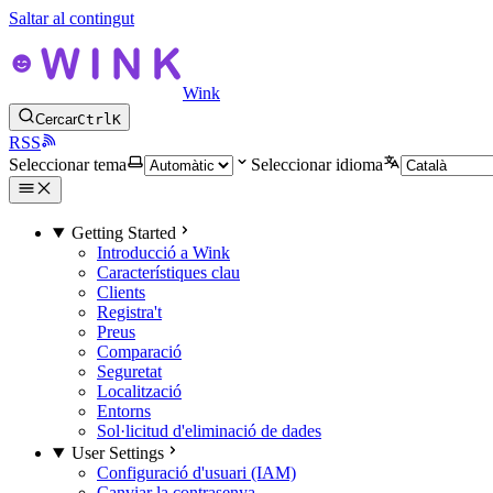
Saltar al contingut
Wink
Cercar
Ctrl
K
RSS
Seleccionar tema
Seleccionar idioma
Getting Started
Introducció a Wink
Característiques clau
Clients
Registra't
Preus
Comparació
Seguretat
Localització
Entorns
Sol·licitud d'eliminació de dades
User Settings
Configuració d'usuari (IAM)
Canviar la contrasenya