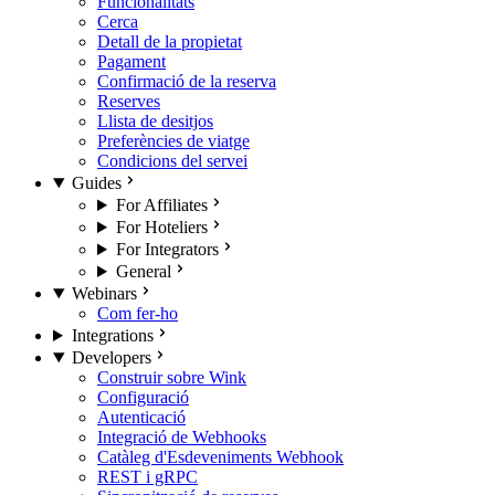
Funcionalitats
Cerca
Detall de la propietat
Pagament
Confirmació de la reserva
Reserves
Llista de desitjos
Preferències de viatge
Condicions del servei
Guides
For Affiliates
For Hoteliers
For Integrators
General
Webinars
Com fer-ho
Integrations
Developers
Construir sobre Wink
Configuració
Autenticació
Integració de Webhooks
Catàleg d'Esdeveniments Webhook
REST i gRPC