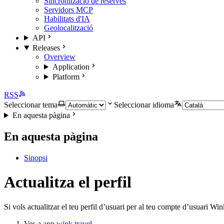
Sincronització de reserves
Servidors MCP
Habilitats d'IA
Geolocalització
API
Releases
Overview
Application
Platform
RSS
Seleccionar tema
Seleccionar idioma
En aquesta pàgina
En aquesta pàgina
Sinopsi
Actualitza el perfil
Si vols actualitzar el teu perfil d’usuari per al teu compte d’usuari Wi
Ves a
app.wink.travel
.