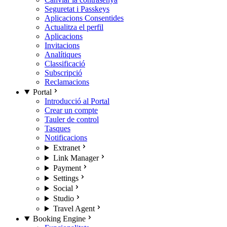
Seguretat i Passkeys
Aplicacions Consentides
Actualitza el perfil
Aplicacions
Invitacions
Analítiques
Classificació
Subscripció
Reclamacions
Portal
Introducció al Portal
Crear un compte
Tauler de control
Tasques
Notificacions
Extranet
Link Manager
Payment
Settings
Social
Studio
Travel Agent
Booking Engine