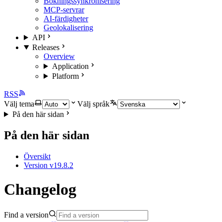
Bokningssynkronisering
MCP-servrar
AI-färdigheter
Geolokalisering
API
Releases
Overview
Application
Platform
RSS
Välj tema
Välj språk
På den här sidan
På den här sidan
Översikt
Version v19.8.2
Changelog
Find a version