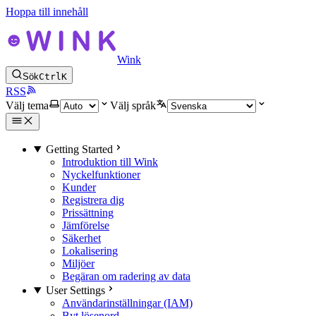
Hoppa till innehåll
Wink
Sök
Ctrl
K
RSS
Välj tema
Välj språk
Getting Started
Introduktion till Wink
Nyckelfunktioner
Kunder
Registrera dig
Prissättning
Jämförelse
Säkerhet
Lokalisering
Miljöer
Begäran om radering av data
User Settings
Användarinställningar (IAM)
Byt lösenord