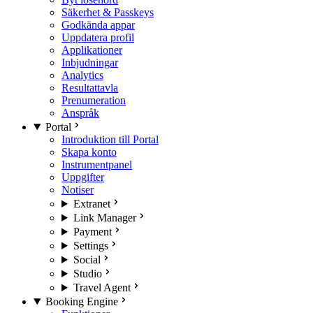
Säkerhet & Passkeys
Godkända appar
Uppdatera profil
Applikationer
Inbjudningar
Analytics
Resultattavla
Prenumeration
Anspråk
Portal
Introduktion till Portal
Skapa konto
Instrumentpanel
Uppgifter
Notiser
Extranet
Link Manager
Payment
Settings
Social
Studio
Travel Agent
Booking Engine