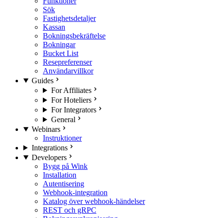
Funktioner
Sök
Fastighetsdetaljer
Kassan
Bokningsbekräftelse
Bokningar
Bucket List
Resepreferenser
Användarvillkor
Guides
For Affiliates
For Hoteliers
For Integrators
General
Webinars
Instruktioner
Integrations
Developers
Bygg på Wink
Installation
Autentisering
Webhook-integration
Katalog över webhook-händelser
REST och gRPC