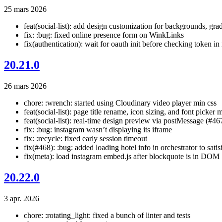
25 mars 2026
feat(social-list): add design customization for backgrounds, grad
fix: :bug: fixed online presence form on WinkLinks
fix(authentication): wait for oauth init before checking token in
20.21.0
26 mars 2026
chore: :wrench: started using Cloudinary video player min css
feat(social-list): page title rename, icon sizing, and font picker
feat(social-list): real-time design preview via postMessage (#46
fix: :bug: instagram wasn’t displaying its iframe
fix: :recycle: fixed early session timeout
fix(#468): :bug: added loading hotel info in orchestrator to satis
fix(meta): load instagram embed.js after blockquote is in DOM
20.22.0
3 apr. 2026
chore: :rotating_light: fixed a bunch of linter and tests