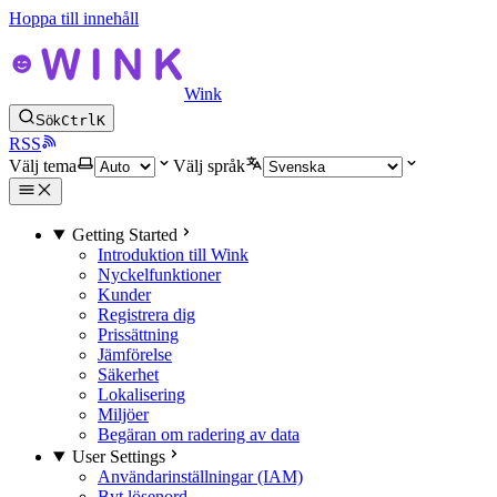
Hoppa till innehåll
Wink
Sök
Ctrl
K
RSS
Välj tema
Välj språk
Getting Started
Introduktion till Wink
Nyckelfunktioner
Kunder
Registrera dig
Prissättning
Jämförelse
Säkerhet
Lokalisering
Miljöer
Begäran om radering av data
User Settings
Användarinställningar (IAM)
Byt lösenord