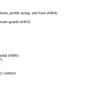
ients, profile sizing, and fonts (#464)
 route guards (#463)
 modal (#466)
7)
fy contract