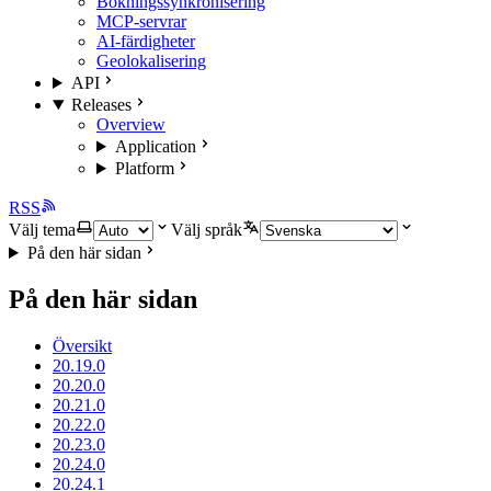
Bokningssynkronisering
MCP-servrar
AI-färdigheter
Geolokalisering
API
Releases
Overview
Application
Platform
RSS
Välj tema
Välj språk
På den här sidan
På den här sidan
Översikt
20.19.0
20.20.0
20.21.0
20.22.0
20.23.0
20.24.0
20.24.1