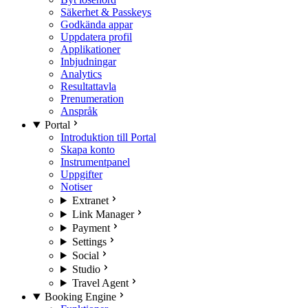
Säkerhet & Passkeys
Godkända appar
Uppdatera profil
Applikationer
Inbjudningar
Analytics
Resultattavla
Prenumeration
Anspråk
Portal
Introduktion till Portal
Skapa konto
Instrumentpanel
Uppgifter
Notiser
Extranet
Link Manager
Payment
Settings
Social
Studio
Travel Agent
Booking Engine