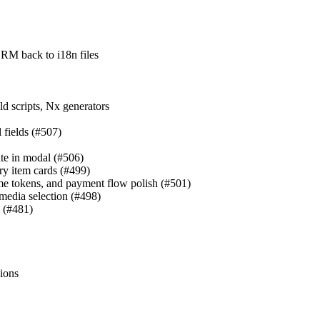
back to i18n files
d scripts, Nx generators
l fields (#507)
ate in modal (#506)
ry item cards (#499)
eme tokens, and payment flow polish (#501)
 media selection (#498)
l (#481)
sions