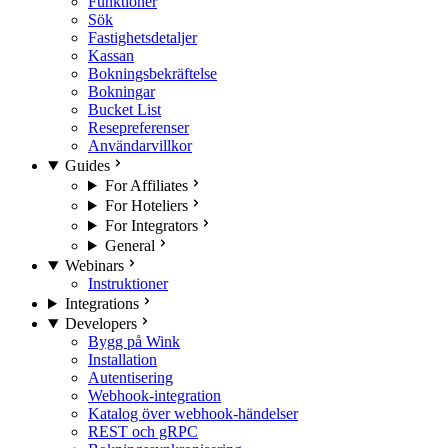
Funktioner
Sök
Fastighetsdetaljer
Kassan
Bokningsbekräftelse
Bokningar
Bucket List
Resepreferenser
Användarvillkor
Guides
For Affiliates
For Hoteliers
For Integrators
General
Webinars
Instruktioner
Integrations
Developers
Bygg på Wink
Installation
Autentisering
Webhook-integration
Katalog över webhook-händelser
REST och gRPC