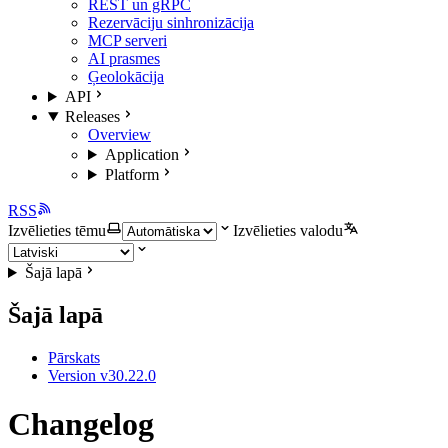
REST un gRPC
Rezervāciju sinhronizācija
MCP serveri
AI prasmes
Ģeolokācija
API
Releases
Overview
Application
Platform
RSS
Izvēlieties tēmu
Izvēlieties valodu
Šajā lapā
Šajā lapā
Pārskats
Version v30.22.0
Changelog