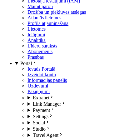
Lietotāja iestatījumi (IAM)
Mainīt paroli
Drošība un piekļuves atslēgas
Atļautās lietotnes
Profila atjaunināšana
Lietotnes
Ielūgumi
Analītika
Līderu saraksts
Abonements
Prasības
Portal
Ievads Portalā
Izveidot kontu
Informācijas panelis
Uzdevumi
Paziņojumi
Extranet
Link Manager
Payment
Settings
Social
Studio
Travel Agent