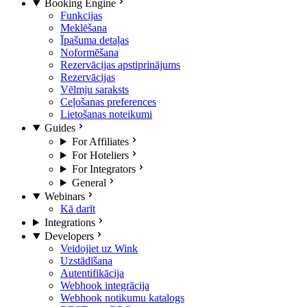
Booking Engine
Funkcijas
Meklēšana
Īpašuma detaļas
Noformēšana
Rezervācijas apstiprinājums
Rezervācijas
Vēlmju saraksts
Ceļošanas preferences
Lietošanas noteikumi
Guides
For Affiliates
For Hoteliers
For Integrators
General
Webinars
Kā darīt
Integrations
Developers
Veidojiet uz Wink
Uzstādīšana
Autentifikācija
Webhook integrācija
Webhook notikumu katalogs