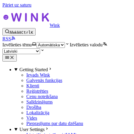
Pāriet uz saturu
Wink
Meklēt
Ctrl
K
RSS
Izvēlieties tēmu
Izvēlieties valodu
Getting Started
Ievads Wink
Galvenās funkcijas
Klienti
Reģistrēties
Cenu noteikšana
Salīdzinājums
Drošība
Lokalizācija
Vides
Pieprasījums par datu dzēšanu
User Settings