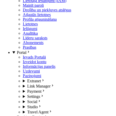
Lietotāja iestatījumi (IAM)
Mainīt paroli
Drošība un piekļuves atslēgas
Atļautās lietotnes
Profila atjaunināšana
Lietotnes
Ielūgumi
Analītika
Līderu saraksts
Abonements
Prasības
Portal
Ievads Portalā
Izveidot kontu
Informācijas panelis
Uzdevumi
Paziņojumi
Extranet
Link Manager
Payment
Settings
Social
Studio
Travel Agent