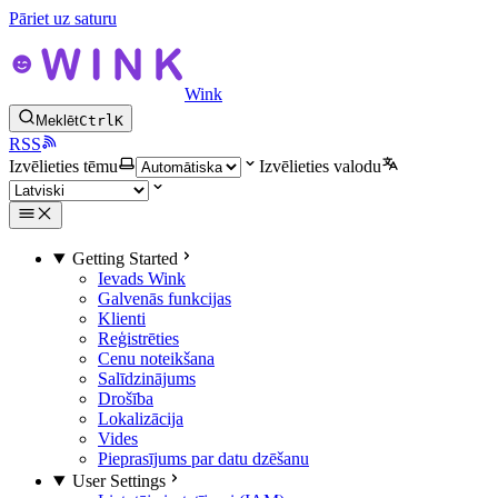
Pāriet uz saturu
Wink
Meklēt
Ctrl
K
RSS
Izvēlieties tēmu
Izvēlieties valodu
Getting Started
Ievads Wink
Galvenās funkcijas
Klienti
Reģistrēties
Cenu noteikšana
Salīdzinājums
Drošība
Lokalizācija
Vides
Pieprasījums par datu dzēšanu
User Settings