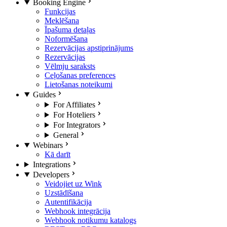
Booking Engine
Funkcijas
Meklēšana
Īpašuma detaļas
Noformēšana
Rezervācijas apstiprinājums
Rezervācijas
Vēlmju saraksts
Ceļošanas preferences
Lietošanas noteikumi
Guides
For Affiliates
For Hoteliers
For Integrators
General
Webinars
Kā darīt
Integrations
Developers
Veidojiet uz Wink
Uzstādīšana
Autentifikācija
Webhook integrācija
Webhook notikumu katalogs