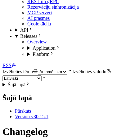
REST un gRPC
Rezervāciju sinhronizācija
MCP serveri
AI prasmes
Ģeolokācija
API
Releases
Overview
Application
Platform
RSS
Izvēlieties tēmu
Izvēlieties valodu
Šajā lapā
Šajā lapā
Pārskats
Version v30.15.1
Changelog