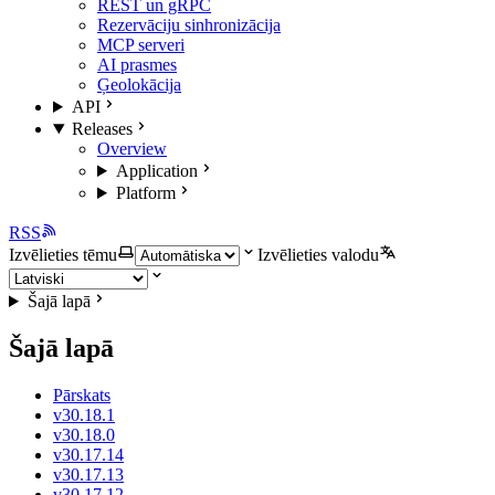
REST un gRPC
Rezervāciju sinhronizācija
MCP serveri
AI prasmes
Ģeolokācija
API
Releases
Overview
Application
Platform
RSS
Izvēlieties tēmu
Izvēlieties valodu
Šajā lapā
Šajā lapā
Pārskats
v30.18.1
v30.18.0
v30.17.14
v30.17.13
v30.17.12