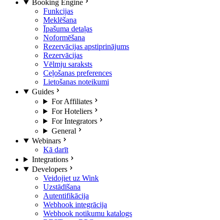
Booking Engine
Funkcijas
Meklēšana
Īpašuma detaļas
Noformēšana
Rezervācijas apstiprinājums
Rezervācijas
Vēlmju saraksts
Ceļošanas preferences
Lietošanas noteikumi
Guides
For Affiliates
For Hoteliers
For Integrators
General
Webinars
Kā darīt
Integrations
Developers
Veidojiet uz Wink
Uzstādīšana
Autentifikācija
Webhook integrācija
Webhook notikumu katalogs