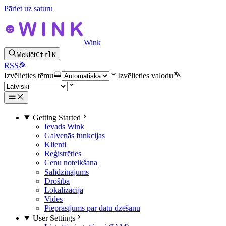
Pāriet uz saturu
Wink
Meklēt
Ctrl
K
RSS
Izvēlieties tēmu
Izvēlieties valodu
Getting Started
Ievads Wink
Galvenās funkcijas
Klienti
Reģistrēties
Cenu noteikšana
Salīdzinājums
Drošība
Lokalizācija
Vides
Pieprasījums par datu dzēšanu
User Settings