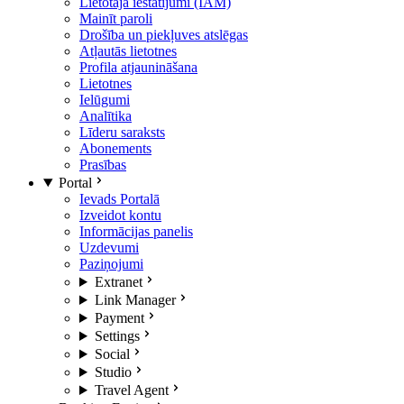
Lietotāja iestatījumi (IAM)
Mainīt paroli
Drošība un piekļuves atslēgas
Atļautās lietotnes
Profila atjaunināšana
Lietotnes
Ielūgumi
Analītika
Līderu saraksts
Abonements
Prasības
Portal
Ievads Portalā
Izveidot kontu
Informācijas panelis
Uzdevumi
Paziņojumi
Extranet
Link Manager
Payment
Settings
Social
Studio
Travel Agent