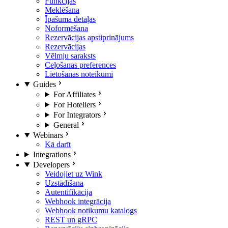
Funkcijas
Meklēšana
Īpašuma detaļas
Noformēšana
Rezervācijas apstiprinājums
Rezervācijas
Vēlmju saraksts
Ceļošanas preferences
Lietošanas noteikumi
Guides
For Affiliates
For Hoteliers
For Integrators
General
Webinars
Kā darīt
Integrations
Developers
Veidojiet uz Wink
Uzstādīšana
Autentifikācija
Webhook integrācija
Webhook notikumu katalogs
REST un gRPC