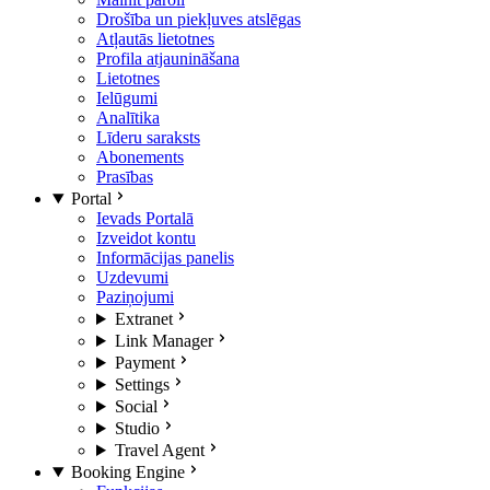
Drošība un piekļuves atslēgas
Atļautās lietotnes
Profila atjaunināšana
Lietotnes
Ielūgumi
Analītika
Līderu saraksts
Abonements
Prasības
Portal
Ievads Portalā
Izveidot kontu
Informācijas panelis
Uzdevumi
Paziņojumi
Extranet
Link Manager
Payment
Settings
Social
Studio
Travel Agent
Booking Engine