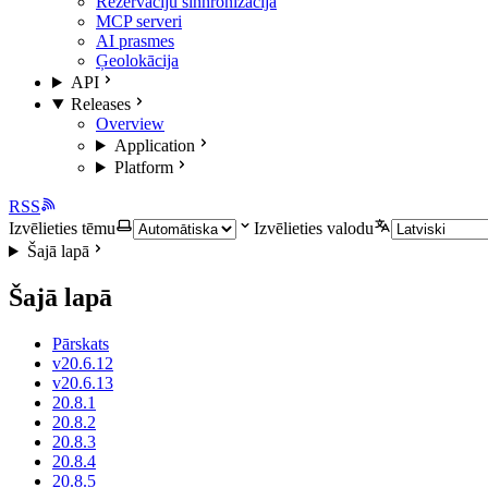
Rezervāciju sinhronizācija
MCP serveri
AI prasmes
Ģeolokācija
API
Releases
Overview
Application
Platform
RSS
Izvēlieties tēmu
Izvēlieties valodu
Šajā lapā
Šajā lapā
Pārskats
v20.6.12
v20.6.13
20.8.1
20.8.2
20.8.3
20.8.4
20.8.5