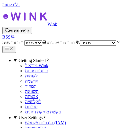
דלגו לתוכן
Wink
K
Ctrl
חיפוש
RSS
בחרו פרופיל צבע
בחרו שפה
Getting Started
מבוא ל-Wink
תכונות מפתח
לקוחות
הרשמה
תמחור
השוואה
אבטחה
לוקליזציה
סביבות
בקשת מחיקת נתונים
User Settings
הגדרות משתמש (IAM)
שינוי סיסמה