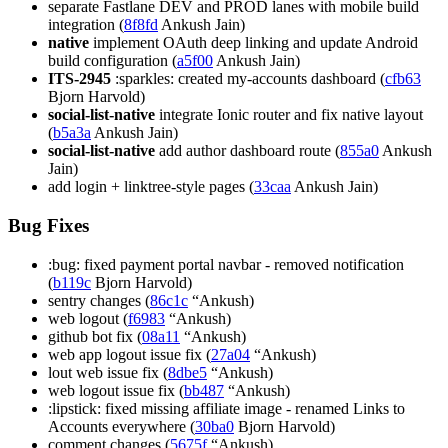
separate Fastlane DEV and PROD lanes with mobile build
integration (
8f8fd
Ankush Jain)
native
implement OAuth deep linking and update Android
build configuration (
a5f00
Ankush Jain)
ITS-2945
:sparkles: created my-accounts dashboard (
cfb63
Bjorn Harvold)
social-list-native
integrate Ionic router and fix native layout
(
b5a3a
Ankush Jain)
social-list-native
add author dashboard route (
855a0
Ankush
Jain)
add login + linktree-style pages (
33caa
Ankush Jain)
Bug Fixes
:bug: fixed payment portal navbar - removed notification
(
b119c
Bjorn Harvold)
sentry changes (
86c1c
“Ankush)
web logout (
f6983
“Ankush)
github bot fix (
08a11
“Ankush)
web app logout issue fix (
27a04
“Ankush)
lout web issue fix (
8dbe5
“Ankush)
web logout issue fix (
bb487
“Ankush)
:lipstick: fixed missing affiliate image - renamed Links to
Accounts everywhere (
30ba0
Bjorn Harvold)
comment changes (
5675f
“Ankush)