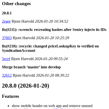
Other changes
20.8.1
2eaee
Bjorn Harvold
2026-01-20 10:34:52
fix(#211): :wrench: recreating hashes after Sentry injects its IDs
37603
Bjorn Harvold
2026-01-20 10:25:29
fix(#210): :recycle: changed priceLookupKey to verified on
SyndicationAccount
5ecef
Bjorn Harvold
2026-01-20 09:55:24
Merge branch ‘master’ into develop
32612
Bjorn Harvold
2026-01-20 08:39:22
20.8.0 (2026-01-20)
Features
show mobile header on web app and remove unused