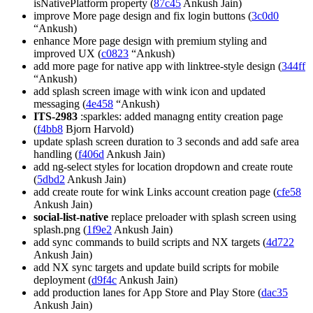
isNativePlatform property (
87c45
Ankush Jain)
improve More page design and fix login buttons (
3c0d0
“Ankush)
enhance More page design with premium styling and
improved UX (
c0823
“Ankush)
add more page for native app with linktree-style design (
344ff
“Ankush)
add splash screen image with wink icon and updated
messaging (
4e458
“Ankush)
ITS-2983
:sparkles: added managng entity creation page
(
f4bb8
Bjorn Harvold)
update splash screen duration to 3 seconds and add safe area
handling (
f406d
Ankush Jain)
add ng-select styles for location dropdown and create route
(
5dbd2
Ankush Jain)
add create route for wink Links account creation page (
cfe58
Ankush Jain)
social-list-native
replace preloader with splash screen using
splash.png (
1f9e2
Ankush Jain)
add sync commands to build scripts and NX targets (
4d722
Ankush Jain)
add NX sync targets and update build scripts for mobile
deployment (
d9f4c
Ankush Jain)
add production lanes for App Store and Play Store (
dac35
Ankush Jain)