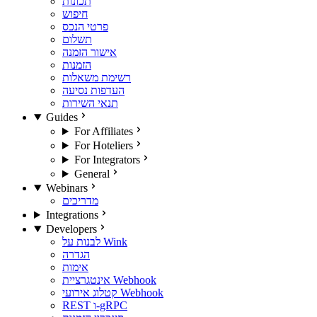
תכונות
חיפוש
פרטי הנכס
תשלום
אישור הזמנה
הזמנות
רשימת משאלות
העדפות נסיעה
תנאי השירות
Guides
For Affiliates
For Hoteliers
For Integrators
General
Webinars
מדריכים
Integrations
Developers
לבנות על Wink
הגדרה
אימות
אינטגרציית Webhook
קטלוג אירועי Webhook
REST ו-gRPC