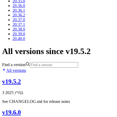
20.35.0
20.36.0
20.36.1
20.36.2
20.37.0
20.37.1
20.38.0
20.39.0
20.40.0
All versions since v19.5.2
Find a version
All versions
v19.5.2
3 במרץ 2025
See CHANGELOG.md for release notes
v19.6.0