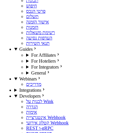
תכונות
חיפוש
פרטי הנכס
תשלום
אישור הזמנה
הזמנות
רשימת משאלות
העדפות נסיעה
תנאי השירות
Guides
For Affiliates
For Hoteliers
For Integrators
General
Webinars
מדריכים
Integrations
Developers
לבנות על Wink
הגדרה
אימות
אינטגרציית Webhook
קטלוג אירועי Webhook
REST ו-gRPC