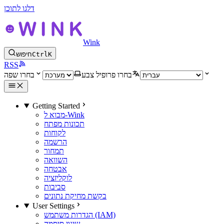
דלגו לתוכן
Wink
K
Ctrl
חיפוש
RSS
בחרו פרופיל צבע
בחרו שפה
Getting Started
מבוא ל-Wink
תכונות מפתח
לקוחות
הרשמה
תמחור
השוואה
אבטחה
לוקליזציה
סביבות
בקשת מחיקת נתונים
User Settings
הגדרות משתמש (IAM)
שינוי סיסמה