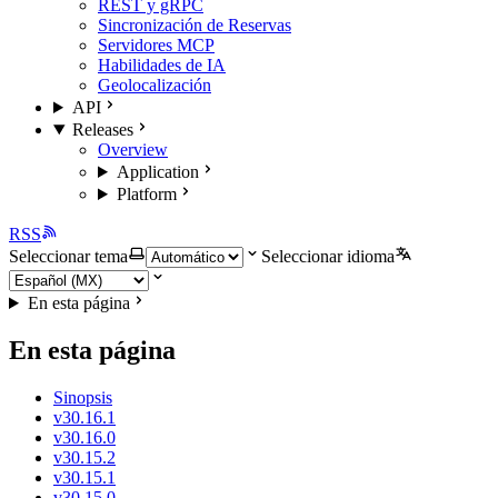
REST y gRPC
Sincronización de Reservas
Servidores MCP
Habilidades de IA
Geolocalización
API
Releases
Overview
Application
Platform
RSS
Seleccionar tema
Seleccionar idioma
En esta página
En esta página
Sinopsis
v30.16.1
v30.16.0
v30.15.2
v30.15.1
v30.15.0