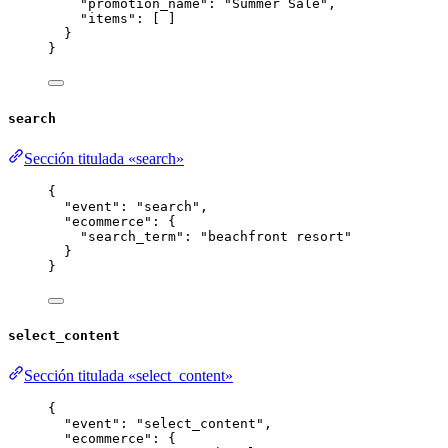
"promotion_name"
: 
"
Summer Sale
"
,
"items"
: [ ]
}
}
search
Sección titulada «search»
{
"event"
: 
"
search
"
,
"ecommerce"
: {
"search_term"
: 
"
beachfront resort
"
}
}
select_content
Sección titulada «select_content»
{
"event"
: 
"
select_content
"
,
"ecommerce"
: {