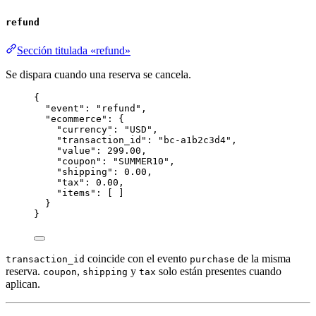
refund
Sección titulada «refund»
Se dispara cuando una reserva se cancela.
{
"event"
: 
"
refund
"
,
"ecommerce"
: {
"currency"
: 
"
USD
"
,
"transaction_id"
: 
"
bc-a1b2c3d4
"
,
"value"
: 
299.00
,
"coupon"
: 
"
SUMMER10
"
,
"shipping"
: 
0.00
,
"tax"
: 
0.00
,
"items"
: [ ]
}
}
coincide con el evento
de la misma
transaction_id
purchase
reserva.
,
y
solo están presentes cuando
coupon
shipping
tax
aplican.