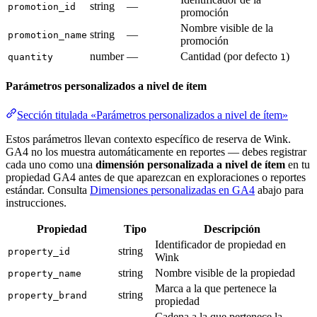
string
—
promotion_id
promoción
Nombre visible de la
string
—
promotion_name
promoción
number
—
Cantidad (por defecto
)
quantity
1
Parámetros personalizados a nivel de ítem
Sección titulada «Parámetros personalizados a nivel de ítem»
Estos parámetros llevan contexto específico de reserva de Wink.
GA4 no los muestra automáticamente en reportes — debes registrar
cada uno como una
dimensión personalizada a nivel de ítem
en tu
propiedad GA4 antes de que aparezcan en exploraciones o reportes
estándar. Consulta
Dimensiones personalizadas en GA4
abajo para
instrucciones.
Propiedad
Tipo
Descripción
Identificador de propiedad en
string
property_id
Wink
string
Nombre visible de la propiedad
property_name
Marca a la que pertenece la
string
property_brand
propiedad
Cadena a la que pertenece la