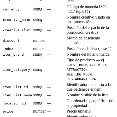
ítem
Código de moneda ISO
string
—
currency
4217 (ej.
)
USD
Nombre creativo usado en
string
—
creative_name
una promoción
Posición del espacio de la
string
—
creative_slot
promoción creativa
Monto de descuento
number
—
discount
aplicado
number
—
Posición en la lista (base 1)
index
string
—
Nombre del hotel o marca
item_brand
Tipo de producto — ej.
,
,
GUEST_ROOM
ACTIVITY
string
—
,
item_category
ATTRACTION
,
MEETING_ROOM
,
RESTAURANT
SPA
Identificador de la lista a la
string
—
item_list_id
que pertenece el ítem
string
—
Nombre visible de la lista
item_list_name
Coordenadas geográficas de
string
—
location_id
la propiedad
number
—
Precio unitario
price
Identificador de la