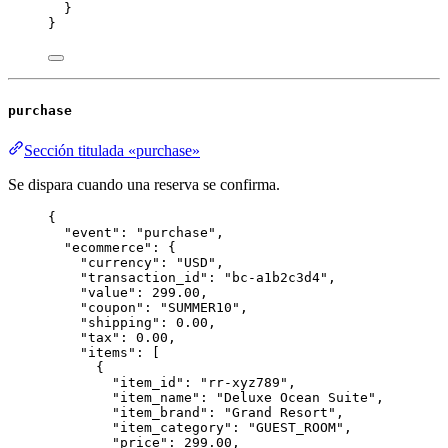
}
}
purchase
Sección titulada «purchase»
Se dispara cuando una reserva se confirma.
{
"event"
: 
"
purchase
"
,
"ecommerce"
: {
"currency"
: 
"
USD
"
,
"transaction_id"
: 
"
bc-a1b2c3d4
"
,
"value"
: 
299.00
,
"coupon"
: 
"
SUMMER10
"
,
"shipping"
: 
0.00
,
"tax"
: 
0.00
,
"items"
: [
{
"item_id"
: 
"
rr-xyz789
"
,
"item_name"
: 
"
Deluxe Ocean Suite
"
,
"item_brand"
: 
"
Grand Resort
"
,
"item_category"
: 
"
GUEST_ROOM
"
,
"price"
: 
299.00
,