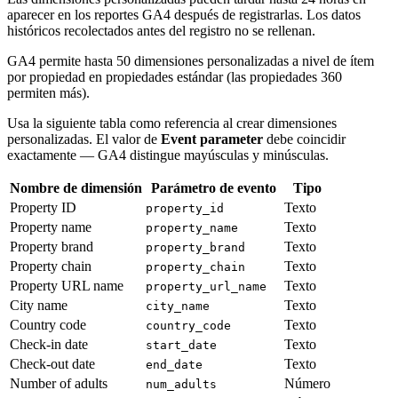
aparecer en los reportes GA4 después de registrarlas. Los datos
históricos recolectados antes del registro no se rellenan.
GA4 permite hasta 50 dimensiones personalizadas a nivel de ítem
por propiedad en propiedades estándar (las propiedades 360
permiten más).
Usa la siguiente tabla como referencia al crear dimensiones
personalizadas. El valor de
Event parameter
debe coincidir
exactamente — GA4 distingue mayúsculas y minúsculas.
Nombre de dimensión
Parámetro de evento
Tipo
Property ID
Texto
property_id
Property name
Texto
property_name
Property brand
Texto
property_brand
Property chain
Texto
property_chain
Property URL name
Texto
property_url_name
City name
Texto
city_name
Country code
Texto
country_code
Check-in date
Texto
start_date
Check-out date
Texto
end_date
Number of adults
Número
num_adults