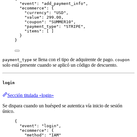
"event"
: 
"
add_payment_info
"
,
"ecommerce"
: {
"currency"
: 
"
USD
"
,
"value"
: 
299.00
,
"coupon"
: 
"
SUMMER10
"
,
"payment_type"
: 
"
STRIPE
"
,
"items"
: [ ]
}
}
se llena con el tipo de adquirente de pago.
payment_type
coupon
solo está presente cuando se aplicó un código de descuento.
login
Sección titulada «login»
Se dispara cuando un huésped se autentica vía inicio de sesión
único.
{
"event"
: 
"
login
"
,
"ecommerce"
: {
"method"
: 
"
IAM
"