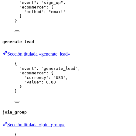
"event"
: 
"
sign_up
"
,
"ecommerce"
: {
"method"
: 
"
email
"
}
}
generate_lead
Sección titulada «generate_lead»
{
"event"
: 
"
generate_lead
"
,
"ecommerce"
: {
"currency"
: 
"
USD
"
,
"value"
: 
0.00
}
}
join_group
Sección titulada «join_group»
{