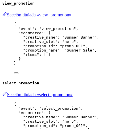
view_promotion
Sección titulada «view_promotion»
{
"event"
: 
"
view_promotion
"
,
"ecommerce"
: {
"creative_name"
: 
"
Summer Banner
"
,
"creative_slot"
: 
"
hero
"
,
"promotion_id"
: 
"
promo_001
"
,
"promotion_name"
: 
"
Summer Sale
"
,
"items"
: [ ]
}
}
select_promotion
Sección titulada «select_promotion»
{
"event"
: 
"
select_promotion
"
,
"ecommerce"
: {
"creative_name"
: 
"
Summer Banner
"
,
"creative_slot"
: 
"
hero
"
,
"promotion_id"
: 
"
promo_001
"
,