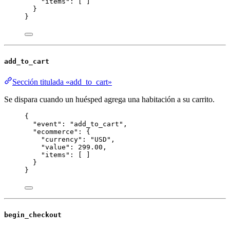
"items"
: [ ]
}
}
add_to_cart
Sección titulada «add_to_cart»
Se dispara cuando un huésped agrega una habitación a su carrito.
{
"event"
: 
"
add_to_cart
"
,
"ecommerce"
: {
"currency"
: 
"
USD
"
,
"value"
: 
299.00
,
"items"
: [ ]
}
}
begin_checkout