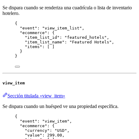
Se dispara cuando se renderiza una cuadrícula o lista de inventario
hotelero.
{
"event"
: 
"
view_item_list
"
,
"ecommerce"
: {
"item_list_id"
: 
"
featured_hotels
"
,
"item_list_name"
: 
"
Featured Hotels
"
,
"items"
: [ ]
}
}
view_item
Sección titulada «view_item»
Se dispara cuando un huésped ve una propiedad específica.
{
"event"
: 
"
view_item
"
,
"ecommerce"
: {
"currency"
: 
"
USD
"
,
"value"
: 
299.00
,