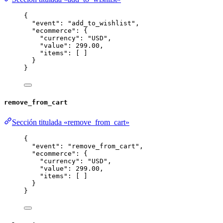
{
"event"
: 
"
add_to_wishlist
"
,
"ecommerce"
: {
"currency"
: 
"
USD
"
,
"value"
: 
299.00
,
"items"
: [ ]
}
}
remove_from_cart
Sección titulada «remove_from_cart»
{
"event"
: 
"
remove_from_cart
"
,
"ecommerce"
: {
"currency"
: 
"
USD
"
,
"value"
: 
299.00
,
"items"
: [ ]
}
}