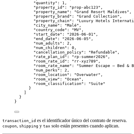
"quantity"
: 
1
,
"property_id"
: 
"
prop-abc123
"
,
"property_name"
: 
"
Grand Resort Maldives
"
,
"property_brand"
: 
"
Grand Collection
"
,
"property_chain"
: 
"
Luxury Hotels Internati
"city_name"
: 
"
Malé
"
,
"country_code"
: 
"
MV
"
,
"start_date"
: 
"
2026-06-01
"
,
"end_date"
: 
"
2026-06-05
"
,
"num_adults"
: 
2
,
"num_children"
: 
0
,
"cancellation_policy"
: 
"
Refundable
"
,
"rate_plan_id"
: 
"
rp-summer2026
"
,
"room_rate_id"
: 
"
rr-xyz789
"
,
"room_rate_name"
: 
"
Summer Escape — Bed & B
"num_perks"
: 
2
,
"room_location"
: 
"
Overwater
"
,
"room_view"
: 
"
Ocean
"
,
"room_classification"
: 
"
Suite
"
}
]
}
}
es el identificador único del contrato de reserva.
transaction_id
,
y
solo están presentes cuando aplican.
coupon
shipping
tax