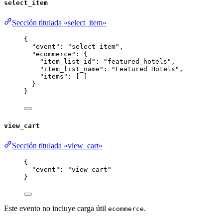
select_item
Sección titulada «select_item»
{
"event"
: 
"
select_item
"
,
"ecommerce"
: {
"item_list_id"
: 
"
featured_hotels
"
,
"item_list_name"
: 
"
Featured Hotels
"
,
"items"
: [ ]
}
}
view_cart
Sección titulada «view_cart»
{
"event"
: 
"
view_cart
"
}
Este evento no incluye carga útil
.
ecommerce