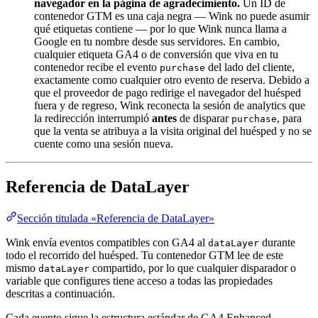
navegador en la página de agradecimiento.
Un ID de
contenedor GTM es una caja negra — Wink no puede asumir
qué etiquetas contiene — por lo que Wink nunca llama a
Google en tu nombre desde sus servidores. En cambio,
cualquier etiqueta GA4 o de conversión que viva en tu
contenedor recibe el evento
del lado del cliente,
purchase
exactamente como cualquier otro evento de reserva. Debido a
que el proveedor de pago redirige el navegador del huésped
fuera y de regreso, Wink reconecta la sesión de analytics que
la redirección interrumpió
antes
de disparar
, para
purchase
que la venta se atribuya a la visita original del huésped y no se
cuente como una sesión nueva.
Referencia de DataLayer
Sección titulada «Referencia de DataLayer»
Wink envía eventos compatibles con GA4 al
durante
dataLayer
todo el recorrido del huésped. Tu contenedor GTM lee de este
mismo
compartido, por lo que cualquier disparador o
dataLayer
variable que configures tiene acceso a todas las propiedades
descritas a continuación.
Cada evento sigue la estructura estándar de GA4 Enhanced