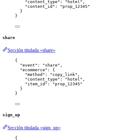
"content_type"
: 
"
hotel
"
,
"content_id"
: 
"
prop_12345
"
}
}
share
Sección titulada «share»
{
"event"
: 
"
share
"
,
"ecommerce"
: {
"method"
: 
"
copy_link
"
,
"content_type"
: 
"
hotel
"
,
"item_id"
: 
"
prop_12345
"
}
}
sign_up
Sección titulada «sign_up»
{