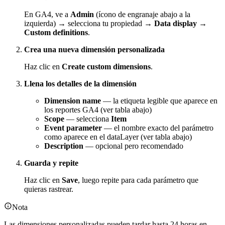
En GA4, ve a
Admin
(ícono de engranaje abajo a la
izquierda) → selecciona tu propiedad →
Data display
→
Custom definitions
.
Crea una nueva dimensión personalizada
Haz clic en
Create custom dimensions
.
Llena los detalles de la dimensión
Dimension name
— la etiqueta legible que aparece en
los reportes GA4 (ver tabla abajo)
Scope
— selecciona
Item
Event parameter
— el nombre exacto del parámetro
como aparece en el dataLayer (ver tabla abajo)
Description
— opcional pero recomendado
Guarda y repite
Haz clic en
Save
, luego repite para cada parámetro que
quieras rastrear.
Nota
Las dimensiones personalizadas pueden tardar hasta 24 horas en