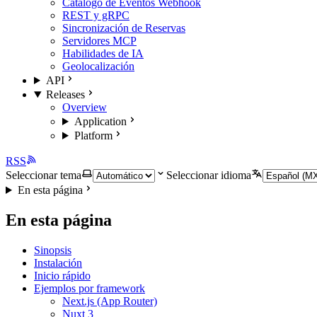
Catálogo de Eventos Webhook
REST y gRPC
Sincronización de Reservas
Servidores MCP
Habilidades de IA
Geolocalización
API
Releases
Overview
Application
Platform
RSS
Seleccionar tema
Seleccionar idioma
En esta página
En esta página
Sinopsis
Instalación
Inicio rápido
Ejemplos por framework
Next.js (App Router)
Nuxt 3