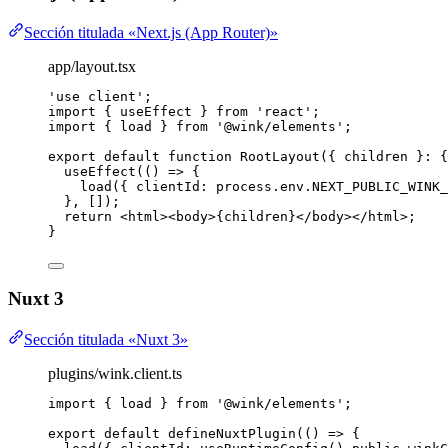
Sección titulada «Next.js (App Router)»
app/layout.tsx
'
use client
'
;
import
 { useEffect } 
from
'
react
'
;
import
 { load } 
from
'
@wink/elements
'
;
export
default
function
RootLayout
(
{ 
children
 }
:
 {
useEffect
(
()
=>
 {
load
({ clientId: process
.
env
.
NEXT_PUBLIC_WINK_
}
,
 []);
return
<
html
><
body
>
{
children
}
</
body
></
html
>
;
}
Nuxt 3
Sección titulada «Nuxt 3»
plugins/wink.client.ts
import
 { load } 
from
'
@wink/elements
'
;
export
default
defineNuxtPlugin
(
()
=>
 {