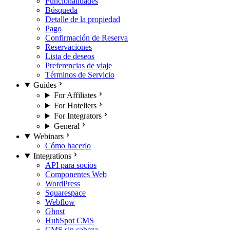
Funcionalidades
Búsqueda
Detalle de la propiedad
Pago
Confirmación de Reserva
Reservaciones
Lista de deseos
Preferencias de viaje
Términos de Servicio
Guides
For Affiliates
For Hoteliers
For Integrators
General
Webinars
Cómo hacerlo
Integrations
API para socios
Componentes Web
WordPress
Squarespace
Webflow
Ghost
HubSpot CMS
CMS sin cabeza