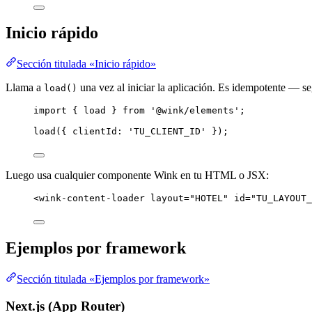
Inicio rápido
Sección titulada «Inicio rápido»
Llama a
una vez al iniciar la aplicación. Es idempotente — se
load()
import
 { load } 
from
'
@wink/elements
'
;
load
({ clientId: 
'
TU_CLIENT_ID
'
 });
Luego usa cualquier componente Wink en tu HTML o JSX:
<
wink-content-loader
layout
=
"
HOTEL
"
id
=
"
TU_LAYOUT_
Ejemplos por framework
Sección titulada «Ejemplos por framework»
Next.js (App Router)