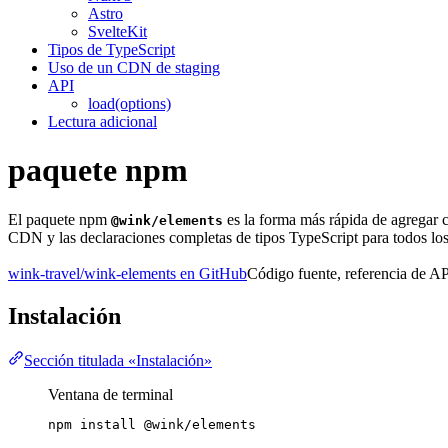
Astro
SvelteKit
Tipos de TypeScript
Uso de un CDN de staging
API
load(options)
Lectura adicional
paquete npm
El paquete npm
es la forma más rápida de agregar
@wink/elements
CDN y las declaraciones completas de tipos TypeScript para todos los
wink-travel/wink-elements en GitHub
Código fuente, referencia de API
Instalación
Sección titulada «Instalación»
Ventana de terminal
npm
install
@wink/elements