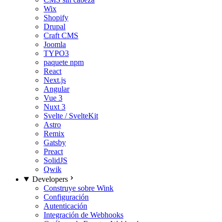
Wix
Shopify
Drupal
Craft CMS
Joomla
TYPO3
paquete npm
React
Next.js
Angular
Vue 3
Nuxt 3
Svelte / SvelteKit
Astro
Remix
Gatsby
Preact
SolidJS
Qwik
Developers
Construye sobre Wink
Configuración
Autenticación
Integración de Webhooks