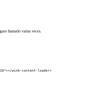
guro llamarlo varias veces.
ID
"
></
wink-content-loader
>