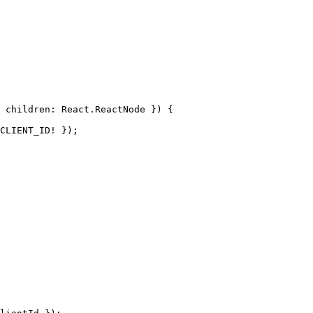
 children
:
React
.
ReactNode
 }
)
 {
CLIENT_ID
!
 });