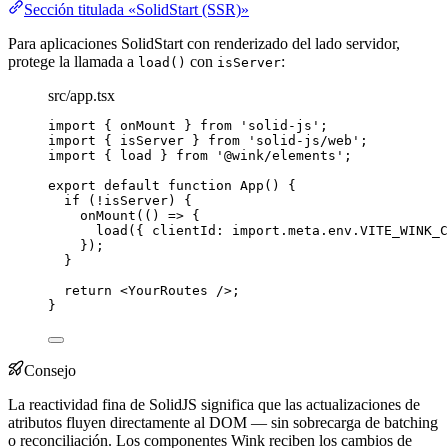
Sección titulada «SolidStart (SSR)»
Para aplicaciones SolidStart con renderizado del lado servidor,
protege la llamada a
con
:
load()
isServer
src/app.tsx
import
 { onMount } 
from
'
solid-js
'
;
import
 { isServer } 
from
'
solid-js/web
'
;
import
 { load } 
from
'
@wink/elements
'
;
export
default
function
App
()
 {
if
 (
!
isServer) {
onMount
(
()
=>
 {
load
({ clientId: 
import.
meta
.
env
.
VITE_WINK_C
});
}
return
<
YourRoutes
 />
;
}
Consejo
La reactividad fina de SolidJS significa que las actualizaciones de
atributos fluyen directamente al DOM — sin sobrecarga de batching
o reconciliación. Los componentes Wink reciben los cambios de