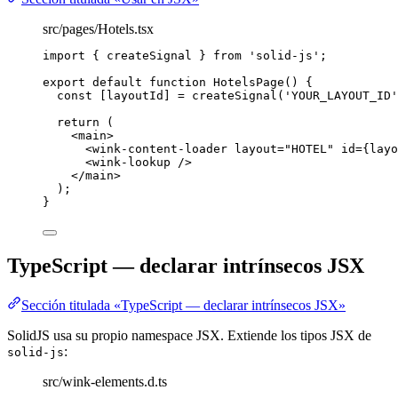
src/pages/Hotels.tsx
import
 { createSignal } 
from
'
solid-js
'
;
export
default
function
HotelsPage
()
 {
const [
layoutId
] = 
createSignal
(
'
YOUR_LAYOUT_ID
'
return
 (
<
main
>
<
wink-content-loader
layout
=
"
HOTEL
"
id
=
{
layo
<
wink-lookup
 />
</
main
>
);
}
TypeScript — declarar intrínsecos JSX
Sección titulada «TypeScript — declarar intrínsecos JSX»
SolidJS usa su propio namespace JSX. Extiende los tipos JSX de
:
solid-js
src/wink-elements.d.ts