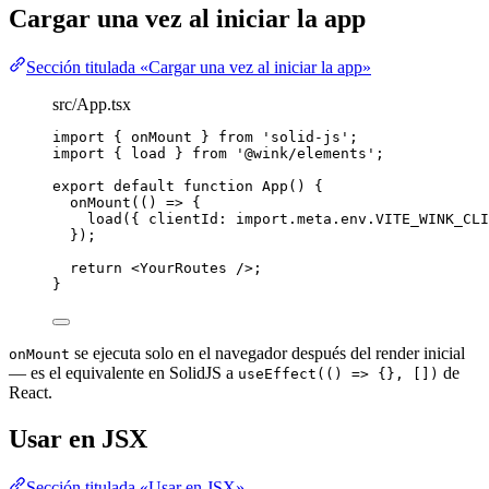
Cargar una vez al iniciar la app
Sección titulada «Cargar una vez al iniciar la app»
src/App.tsx
import
 { onMount } 
from
'
solid-js
'
;
import
 { load } 
from
'
@wink/elements
'
;
export
default
function
App
()
 {
onMount
(
()
=>
 {
load
({ clientId: 
import.
meta
.
env
.
VITE_WINK_CLI
});
return
<
YourRoutes
 />
;
}
se ejecuta solo en el navegador después del render inicial
onMount
— es el equivalente en SolidJS a
de
useEffect(() => {}, [])
React.
Usar en JSX
Sección titulada «Usar en JSX»