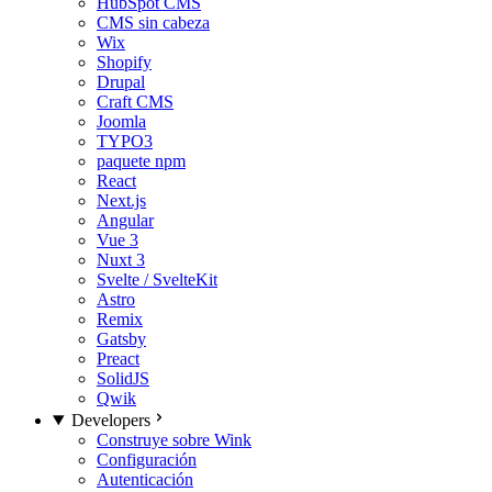
HubSpot CMS
CMS sin cabeza
Wix
Shopify
Drupal
Craft CMS
Joomla
TYPO3
paquete npm
React
Next.js
Angular
Vue 3
Nuxt 3
Svelte / SvelteKit
Astro
Remix
Gatsby
Preact
SolidJS
Qwik
Developers
Construye sobre Wink
Configuración
Autenticación