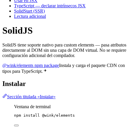
Usar en JSX
TypeScript — declarar intrínsecos JSX
SolidStart (SSR)
Lectura adicional
SolidJS
SolidJS tiene soporte nativo para custom elements — pasa atributos
directamente al DOM sin una capa de DOM virtual. No se requiere
configuración adicional del compilador.
@wink/elements npm package
Instala y carga el paquete CDN con
tipos para TypeScript.
Instalar
Sección titulada «Instalar»
Ventana de terminal
npm
install
@wink/elements