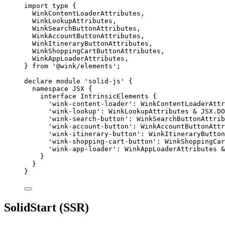
import
type
 {
WinkContentLoaderAttributes,
WinkLookupAttributes,
WinkSearchButtonAttributes,
WinkAccountButtonAttributes,
WinkItineraryButtonAttributes,
WinkShoppingCartButtonAttributes,
WinkAppLoaderAttributes,
} 
from
'
@wink/elements
'
;
declare
module
'
solid-js
'
 {
namespace
 JSX {
interface
 IntrinsicElements {
'
wink-content-loader
'
:
WinkContentLoaderAttr
'
wink-lookup
'
:
WinkLookupAttributes
&
 JSX
.
DO
'
wink-search-button
'
:
WinkSearchButtonAttrib
'
wink-account-button
'
:
WinkAccountButtonAttr
'
wink-itinerary-button
'
:
WinkItineraryButton
'
wink-shopping-cart-button
'
:
WinkShoppingCar
'
wink-app-loader
'
:
WinkAppLoaderAttributes
&
}
}
}
SolidStart (SSR)