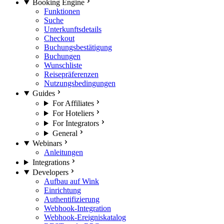
Booking Engine
Funktionen
Suche
Unterkunftsdetails
Checkout
Buchungsbestätigung
Buchungen
Wunschliste
Reisepräferenzen
Nutzungsbedingungen
Guides
For Affiliates
For Hoteliers
For Integrators
General
Webinars
Anleitungen
Integrations
Developers
Aufbau auf Wink
Einrichtung
Authentifizierung
Webhook-Integration
Webhook-Ereigniskatalog