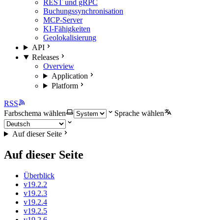
REST und gRPC
Buchungssynchronisation
MCP-Server
KI-Fähigkeiten
Geolokalisierung
API
Releases
Overview
Application
Platform
RSS
Farbschema wählen
Sprache wählen
Auf dieser Seite
Auf dieser Seite
Überblick
v19.2.2
v19.2.3
v19.2.4
v19.2.5
v19.2.6