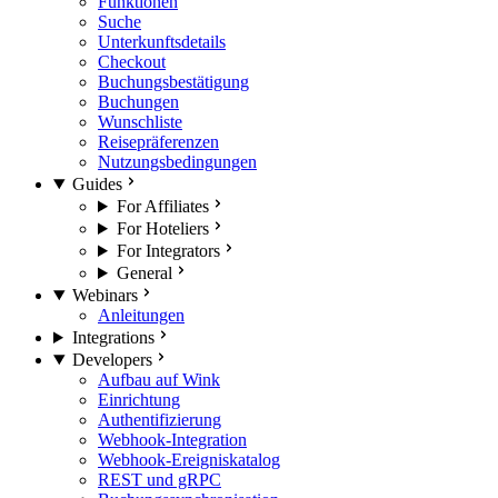
Funktionen
Suche
Unterkunftsdetails
Checkout
Buchungsbestätigung
Buchungen
Wunschliste
Reisepräferenzen
Nutzungsbedingungen
Guides
For Affiliates
For Hoteliers
For Integrators
General
Webinars
Anleitungen
Integrations
Developers
Aufbau auf Wink
Einrichtung
Authentifizierung
Webhook-Integration
Webhook-Ereigniskatalog
REST und gRPC