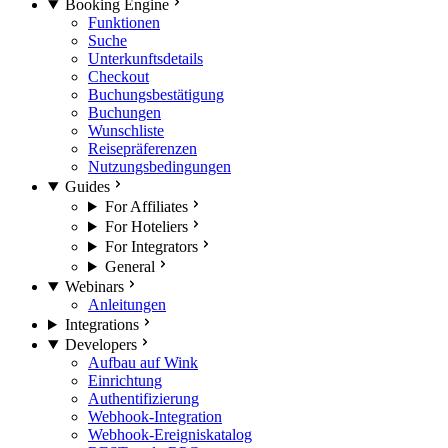
Booking Engine
Funktionen
Suche
Unterkunftsdetails
Checkout
Buchungsbestätigung
Buchungen
Wunschliste
Reisepräferenzen
Nutzungsbedingungen
Guides
For Affiliates
For Hoteliers
For Integrators
General
Webinars
Anleitungen
Integrations
Developers
Aufbau auf Wink
Einrichtung
Authentifizierung
Webhook-Integration
Webhook-Ereigniskatalog