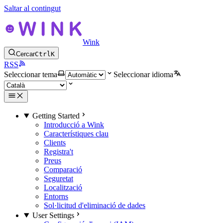
Saltar al contingut
Wink
Cercar
Ctrl
K
RSS
Seleccionar tema
Seleccionar idioma
Getting Started
Introducció a Wink
Característiques clau
Clients
Registra't
Preus
Comparació
Seguretat
Localització
Entorns
Sol·licitud d'eliminació de dades
User Settings