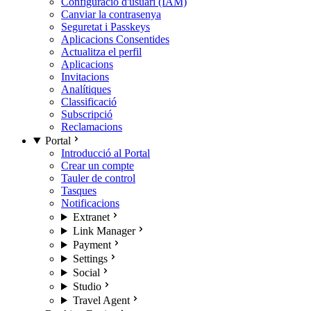
Configuració d'usuari (IAM)
Canviar la contrasenya
Seguretat i Passkeys
Aplicacions Consentides
Actualitza el perfil
Aplicacions
Invitacions
Analítiques
Classificació
Subscripció
Reclamacions
Portal
Introducció al Portal
Crear un compte
Tauler de control
Tasques
Notificacions
Extranet
Link Manager
Payment
Settings
Social
Studio
Travel Agent