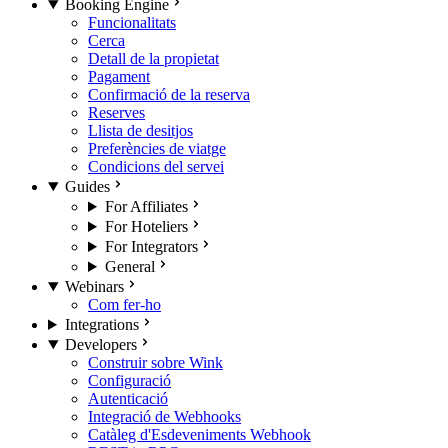
Booking Engine
Funcionalitats
Cerca
Detall de la propietat
Pagament
Confirmació de la reserva
Reserves
Llista de desitjos
Preferències de viatge
Condicions del servei
Guides
For Affiliates
For Hoteliers
For Integrators
General
Webinars
Com fer-ho
Integrations
Developers
Construir sobre Wink
Configuració
Autenticació
Integració de Webhooks
Catàleg d'Esdeveniments Webhook