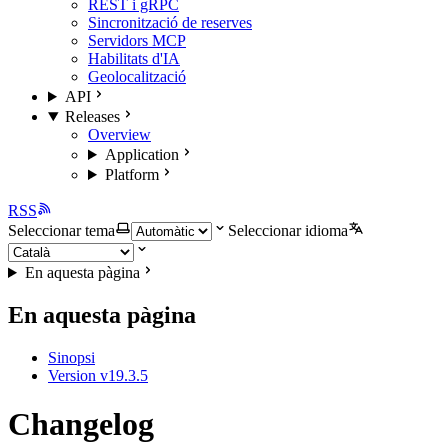
REST i gRPC
Sincronització de reserves
Servidors MCP
Habilitats d'IA
Geolocalització
API
Releases
Overview
Application
Platform
RSS
Seleccionar tema
Seleccionar idioma
En aquesta pàgina
En aquesta pàgina
Sinopsi
Version v19.3.5
Changelog