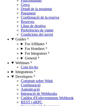
Funcionalitats
Cerca
Detall de la propietat
Pagament
Confirmació de la reserva
Reserves
Llista de desitjos
Preferències de viatge
Condicions del servei
Guides
For Affiliates
For Hoteliers
For Integrators
General
Webinars
Com fer-ho
Integrations
Developers
Construir sobre Wink
Configuració
Autenticació
Integració de Webhooks
Catàleg d'Esdeveniments Webhook
REST i gRPC