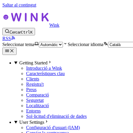
Saltar al contingut
Wink
Cercar
Ctrl
K
RSS
Seleccionar tema
Seleccionar idioma
Getting Started
Introducció a Wink
Característiques clau
Clients
Registra't
Preus
Comparació
Seguretat
Localització
Entorns
Sol·licitud d'eliminació de dades
User Settings
Configuració d'usuari (IAM)
Canviar la contrasenya