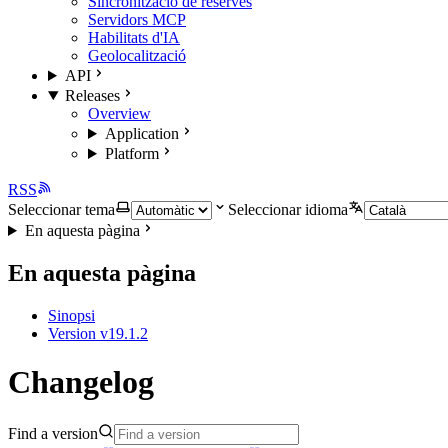
Sincronització de reserves
Servidors MCP
Habilitats d'IA
Geolocalització
API
Releases
Overview
Application
Platform
RSS
Seleccionar tema
Seleccionar idioma
En aquesta pàgina
En aquesta pàgina
Sinopsi
Version v19.1.2
Changelog
Find a version