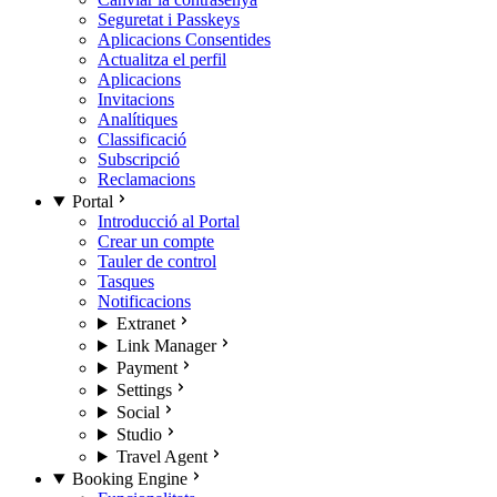
Seguretat i Passkeys
Aplicacions Consentides
Actualitza el perfil
Aplicacions
Invitacions
Analítiques
Classificació
Subscripció
Reclamacions
Portal
Introducció al Portal
Crear un compte
Tauler de control
Tasques
Notificacions
Extranet
Link Manager
Payment
Settings
Social
Studio
Travel Agent
Booking Engine