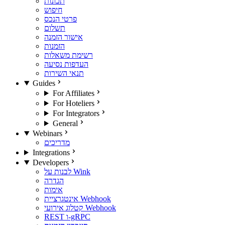
תכונות
חיפוש
פרטי הנכס
תשלום
אישור הזמנה
הזמנות
רשימת משאלות
העדפות נסיעה
תנאי השירות
Guides
For Affiliates
For Hoteliers
For Integrators
General
Webinars
מדריכים
Integrations
Developers
לבנות על Wink
הגדרה
אימות
אינטגרציית Webhook
קטלוג אירועי Webhook
REST ו-gRPC