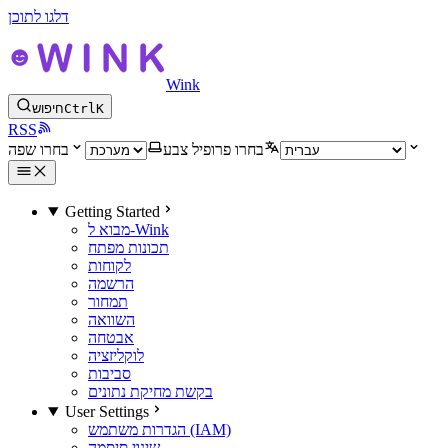
דלגו לתוכן
Wink
K
Ctrl
חיפוש
RSS
בחרו פרופיל צבע
בחרו שפה
Getting Started
מבוא ל-Wink
תכונות מפתח
לקוחות
הרשמה
תמחור
השוואה
אבטחה
לוקליזציה
סביבות
בקשת מחיקת נתונים
User Settings
הגדרות משתמש (IAM)
שינוי סיסמה