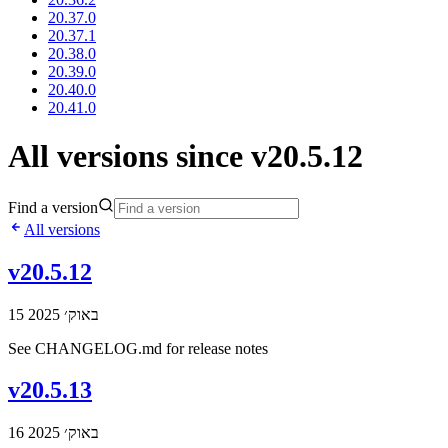
20.37.0
20.37.1
20.38.0
20.39.0
20.40.0
20.41.0
All versions since v20.5.12
Find a version
All versions
v20.5.12
15 באוק׳ 2025
See CHANGELOG.md for release notes
v20.5.13
16 באוק׳ 2025