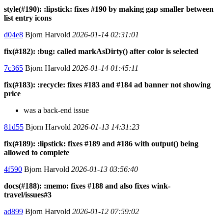
style(#190): :lipstick: fixes #190 by making gap smaller between
list entry icons
d04e8
Bjorn Harvold
2026-01-14 02:31:01
fix(#182): :bug: called markAsDirty() after color is selected
7c365
Bjorn Harvold
2026-01-14 01:45:11
fix(#183): :recycle: fixes #183 and #184 ad banner not showing
price
was a back-end issue
81d55
Bjorn Harvold
2026-01-13 14:31:23
fix(#189): :lipstick: fixes #189 and #186 with output() being
allowed to complete
4f590
Bjorn Harvold
2026-01-13 03:56:40
docs(#188): :memo: fixes #188 and also fixes wink-
travel/issues#3
ad899
Bjorn Harvold
2026-01-12 07:59:02