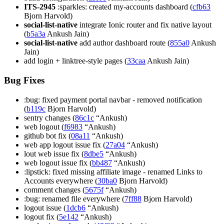
ITS-2945
:sparkles: created my-accounts dashboard (
cfb63
Bjorn Harvold)
social-list-native
integrate Ionic router and fix native layout
(
b5a3a
Ankush Jain)
social-list-native
add author dashboard route (
855a0
Ankush
Jain)
add login + linktree-style pages (
33caa
Ankush Jain)
Bug Fixes
:bug: fixed payment portal navbar - removed notification
(
b119c
Bjorn Harvold)
sentry changes (
86c1c
“Ankush)
web logout (
f6983
“Ankush)
github bot fix (
08a11
“Ankush)
web app logout issue fix (
27a04
“Ankush)
lout web issue fix (
8dbe5
“Ankush)
web logout issue fix (
bb487
“Ankush)
:lipstick: fixed missing affiliate image - renamed Links to
Accounts everywhere (
30ba0
Bjorn Harvold)
comment changes (
5675f
“Ankush)
:bug: renamed file everywhere (
7ff88
Bjorn Harvold)
logout issue (
1dcb6
“Ankush)
logout fix (
5e142
“Ankush)