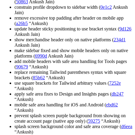
(
50863
Ankush Jain)
constrain profile dropdown to sidebar width (
0e1c2
Ankush
Jain)
remove excessive top padding after header on mobile app
(
a26b5
“Ankush)
update header sticky positioning to use bracket syntax (
9d126
Ankush Jain)
show merchandise header only on native platforms (
234d1
Ankush Jain)
make sidebar fixed and show mobile headers only on native
platforms (
6990d
Ankush Jain)
add mobile headers with safe area handling for Tools pages
(
90679
“Ankush)
replace remaining Tailwind parentheses syntax with square
brackets (
85b62
“Ankush)
use square brackets for Tailwind arbitrary values (
7252e
“Ankush)
apply safe area fixes to Design and Insights pages (
db247
“Ankush)
mobile safe area handling for iOS and Android (
ebd62
“Ankush)
prevent splash screen purple background from showing on
create account page (native app only) (
59275
“Ankush)
splash screen background color and safe area coverage (
d6eea
“Ankush)