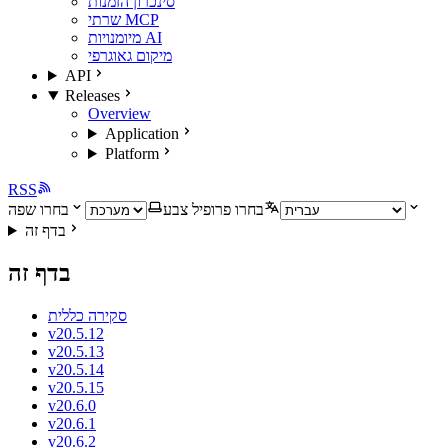
סינכרון הזמנות
שרתי MCP
מיומנויות AI
מיקום גאוגרפי
API
Releases
Overview
Application
Platform
RSS
בחרו פרופיל צבע
בחרו שפה
בדף זה
בדף זה
סקירה כללית
v20.5.12
v20.5.13
v20.5.14
v20.5.15
v20.6.0
v20.6.1
v20.6.2