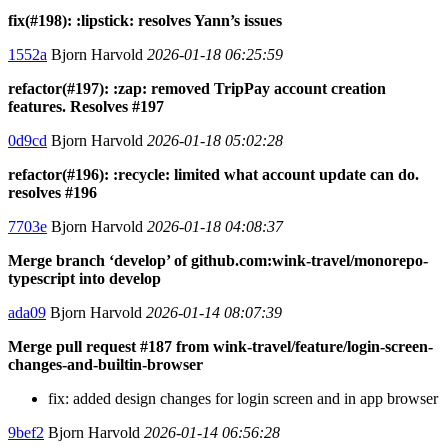
fix(#198): :lipstick: resolves Yann’s issues
1552a
Bjorn Harvold
2026-01-18 06:25:59
refactor(#197): :zap: removed TripPay account creation
features. Resolves #197
0d9cd
Bjorn Harvold
2026-01-18 05:02:28
refactor(#196): :recycle: limited what account update can do.
resolves #196
7703e
Bjorn Harvold
2026-01-18 04:08:37
Merge branch ‘develop’ of github.com:wink-travel/monorepo-
typescript into develop
ada09
Bjorn Harvold
2026-01-14 08:07:39
Merge pull request #187 from wink-travel/feature/login-screen-
changes-and-builtin-browser
fix: added design changes for login screen and in app browser
9bef2
Bjorn Harvold
2026-01-14 06:56:28