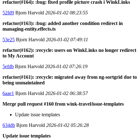
refactor(#164): :bug: fixed profile picture crash i WinkLinks
52fd9
Bjorn Harvold
2026-01-02 08:23:55
refactor(#163): :bug: added another condition redirect in
managing-entity.effects.ts
53e25
Bjorn Harvold
2026-01-02 07:49:11
refactor(#162): :recycle: users on WinkLinks no longer redirect
to My Account
5efdb
Bjorn Harvold
2026-01-02 07:26:19
refactor(#161): :recycle: migrated away from ng-sortgrid due to
being unmaintained
6aae1
Bjorn Harvold
2026-01-02 06:38:57
Merge pull request #160 from wink-travel/issue-templates
Update issue templates
634db
Bjorn Harvold
2026-01-02 05:26:28
Update issue templates