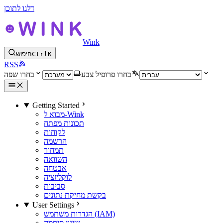
דלגו לתוכן
Wink
K
Ctrl
חיפוש
RSS
בחרו פרופיל צבע
בחרו שפה
Getting Started
מבוא ל-Wink
תכונות מפתח
לקוחות
הרשמה
תמחור
השוואה
אבטחה
לוקליזציה
סביבות
בקשת מחיקת נתונים
User Settings
הגדרות משתמש (IAM)
שינוי סיסמה