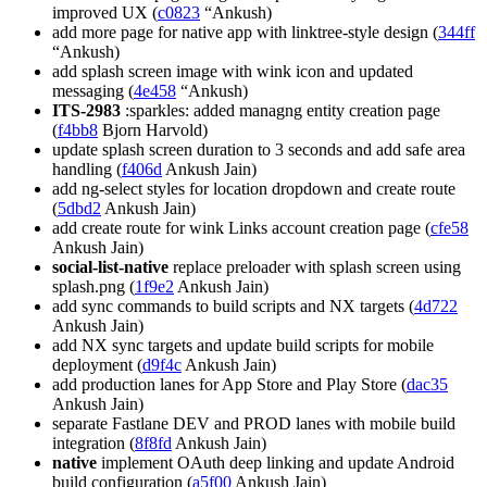
improved UX (
c0823
“Ankush)
add more page for native app with linktree-style design (
344ff
“Ankush)
add splash screen image with wink icon and updated
messaging (
4e458
“Ankush)
ITS-2983
:sparkles: added managng entity creation page
(
f4bb8
Bjorn Harvold)
update splash screen duration to 3 seconds and add safe area
handling (
f406d
Ankush Jain)
add ng-select styles for location dropdown and create route
(
5dbd2
Ankush Jain)
add create route for wink Links account creation page (
cfe58
Ankush Jain)
social-list-native
replace preloader with splash screen using
splash.png (
1f9e2
Ankush Jain)
add sync commands to build scripts and NX targets (
4d722
Ankush Jain)
add NX sync targets and update build scripts for mobile
deployment (
d9f4c
Ankush Jain)
add production lanes for App Store and Play Store (
dac35
Ankush Jain)
separate Fastlane DEV and PROD lanes with mobile build
integration (
8f8fd
Ankush Jain)
native
implement OAuth deep linking and update Android
build configuration (
a5f00
Ankush Jain)