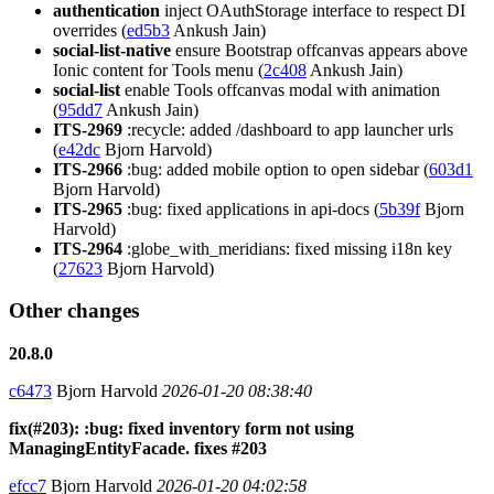
authentication
inject OAuthStorage interface to respect DI
overrides (
ed5b3
Ankush Jain)
social-list-native
ensure Bootstrap offcanvas appears above
Ionic content for Tools menu (
2c408
Ankush Jain)
social-list
enable Tools offcanvas modal with animation
(
95dd7
Ankush Jain)
ITS-2969
:recycle: added /dashboard to app launcher urls
(
e42dc
Bjorn Harvold)
ITS-2966
:bug: added mobile option to open sidebar (
603d1
Bjorn Harvold)
ITS-2965
:bug: fixed applications in api-docs (
5b39f
Bjorn
Harvold)
ITS-2964
:globe_with_meridians: fixed missing i18n key
(
27623
Bjorn Harvold)
Other changes
20.8.0
c6473
Bjorn Harvold
2026-01-20 08:38:40
fix(#203): :bug: fixed inventory form not using
ManagingEntityFacade. fixes #203
efcc7
Bjorn Harvold
2026-01-20 04:02:58