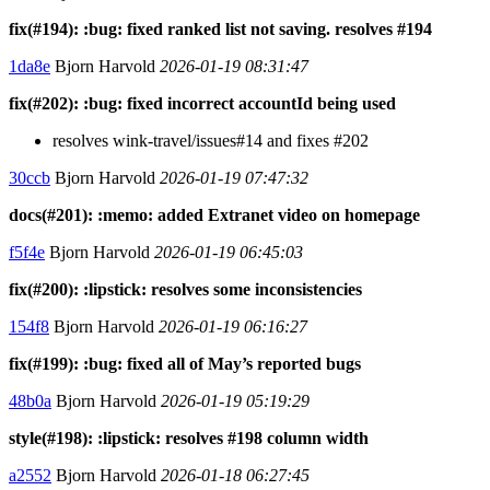
fix(#194): :bug: fixed ranked list not saving. resolves #194
1da8e
Bjorn Harvold
2026-01-19 08:31:47
fix(#202): :bug: fixed incorrect accountId being used
resolves wink-travel/issues#14 and fixes #202
30ccb
Bjorn Harvold
2026-01-19 07:47:32
docs(#201): :memo: added Extranet video on homepage
f5f4e
Bjorn Harvold
2026-01-19 06:45:03
fix(#200): :lipstick: resolves some inconsistencies
154f8
Bjorn Harvold
2026-01-19 06:16:27
fix(#199): :bug: fixed all of May’s reported bugs
48b0a
Bjorn Harvold
2026-01-19 05:19:29
style(#198): :lipstick: resolves #198 column width
a2552
Bjorn Harvold
2026-01-18 06:27:45