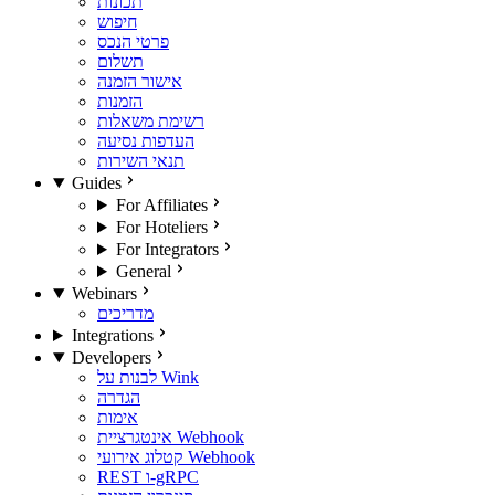
תכונות
חיפוש
פרטי הנכס
תשלום
אישור הזמנה
הזמנות
רשימת משאלות
העדפות נסיעה
תנאי השירות
Guides
For Affiliates
For Hoteliers
For Integrators
General
Webinars
מדריכים
Integrations
Developers
לבנות על Wink
הגדרה
אימות
אינטגרציית Webhook
קטלוג אירועי Webhook
REST ו-gRPC