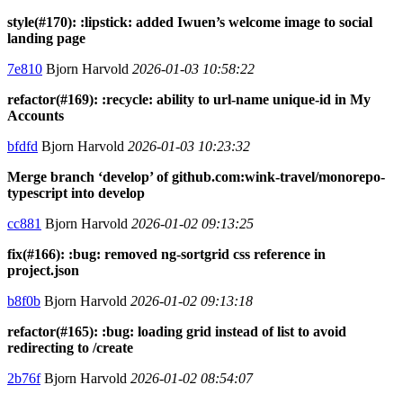
style(#170): :lipstick: added Iwuen’s welcome image to social
landing page
7e810
Bjorn Harvold
2026-01-03 10:58:22
refactor(#169): :recycle: ability to url-name unique-id in My
Accounts
bfdfd
Bjorn Harvold
2026-01-03 10:23:32
Merge branch ‘develop’ of github.com:wink-travel/monorepo-
typescript into develop
cc881
Bjorn Harvold
2026-01-02 09:13:25
fix(#166): :bug: removed ng-sortgrid css reference in
project.json
b8f0b
Bjorn Harvold
2026-01-02 09:13:18
refactor(#165): :bug: loading grid instead of list to avoid
redirecting to /create
2b76f
Bjorn Harvold
2026-01-02 08:54:07