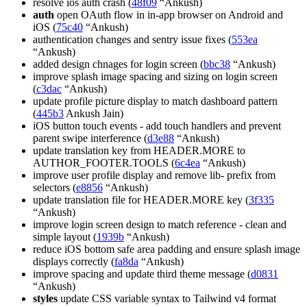
resolve ios auth crash (
48f09
“Ankush)
auth
open OAuth flow in in-app browser on Android and
iOS (
75c40
“Ankush)
authentication changes and sentry issue fixes (
553ea
“Ankush)
added design chnages for login screen (
bbc38
“Ankush)
improve splash image spacing and sizing on login screen
(
c3dac
“Ankush)
update profile picture display to match dashboard pattern
(
445b3
Ankush Jain)
iOS button touch events - add touch handlers and prevent
parent swipe interference (
d3e88
“Ankush)
update translation key from HEADER.MORE to
AUTHOR_FOOTER.TOOLS (
6c4ea
“Ankush)
improve user profile display and remove lib- prefix from
selectors (
e8856
“Ankush)
update translation file for HEADER.MORE key (
3f335
“Ankush)
improve login screen design to match reference - clean and
simple layout (
1939b
“Ankush)
reduce iOS bottom safe area padding and ensure splash image
displays correctly (
fa8da
“Ankush)
improve spacing and update third theme message (
d0831
“Ankush)
styles
update CSS variable syntax to Tailwind v4 format