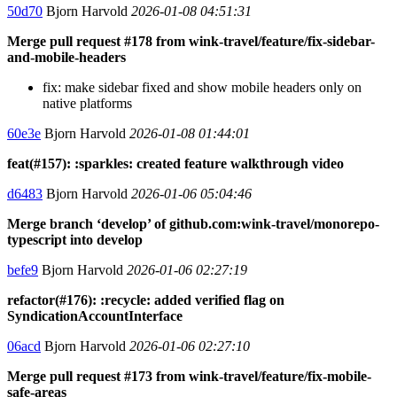
50d70
Bjorn Harvold
2026-01-08 04:51:31
Merge pull request #178 from wink-travel/feature/fix-sidebar-
and-mobile-headers
fix: make sidebar fixed and show mobile headers only on
native platforms
60e3e
Bjorn Harvold
2026-01-08 01:44:01
feat(#157): :sparkles: created feature walkthrough video
d6483
Bjorn Harvold
2026-01-06 05:04:46
Merge branch ‘develop’ of github.com:wink-travel/monorepo-
typescript into develop
befe9
Bjorn Harvold
2026-01-06 02:27:19
refactor(#176): :recycle: added verified flag on
SyndicationAccountInterface
06acd
Bjorn Harvold
2026-01-06 02:27:10
Merge pull request #173 from wink-travel/feature/fix-mobile-
safe-areas