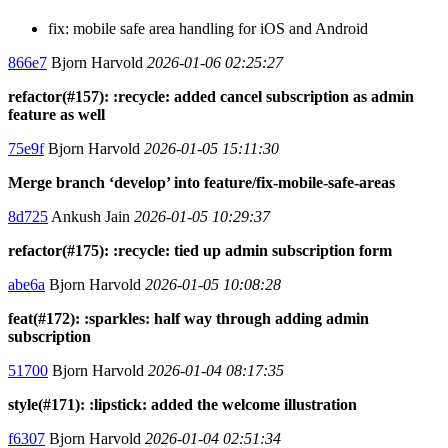
fix: mobile safe area handling for iOS and Android
866e7
Bjorn Harvold
2026-01-06 02:25:27
refactor(#157): :recycle: added cancel subscription as admin
feature as well
75e9f
Bjorn Harvold
2026-01-05 15:11:30
Merge branch ‘develop’ into feature/fix-mobile-safe-areas
8d725
Ankush Jain
2026-01-05 10:29:37
refactor(#175): :recycle: tied up admin subscription form
abe6a
Bjorn Harvold
2026-01-05 10:08:28
feat(#172): :sparkles: half way through adding admin
subscription
51700
Bjorn Harvold
2026-01-04 08:17:35
style(#171): :lipstick: added the welcome illustration
f6307
Bjorn Harvold
2026-01-04 02:51:34