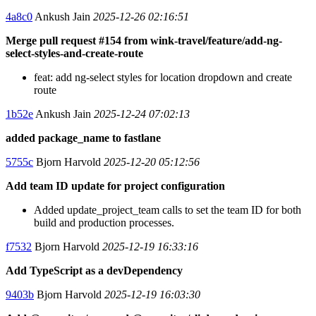
4a8c0
Ankush Jain
2025-12-26 02:16:51
Merge pull request #154 from wink-travel/feature/add-ng-
select-styles-and-create-route
feat: add ng-select styles for location dropdown and create
route
1b52e
Ankush Jain
2025-12-24 07:02:13
added package_name to fastlane
5755c
Bjorn Harvold
2025-12-20 05:12:56
Add team ID update for project configuration
Added update_project_team calls to set the team ID for both
build and production processes.
f7532
Bjorn Harvold
2025-12-19 16:33:16
Add TypeScript as a devDependency
9403b
Bjorn Harvold
2025-12-19 16:03:30