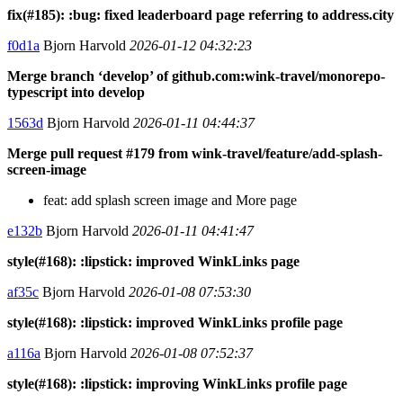
fix(#185): :bug: fixed leaderboard page referring to address.city
f0d1a
Bjorn Harvold
2026-01-12 04:32:23
Merge branch ‘develop’ of github.com:wink-travel/monorepo-
typescript into develop
1563d
Bjorn Harvold
2026-01-11 04:44:37
Merge pull request #179 from wink-travel/feature/add-splash-
screen-image
feat: add splash screen image and More page
e132b
Bjorn Harvold
2026-01-11 04:41:47
style(#168): :lipstick: improved WinkLinks page
af35c
Bjorn Harvold
2026-01-08 07:53:30
style(#168): :lipstick: improved WinkLinks profile page
a116a
Bjorn Harvold
2026-01-08 07:52:37
style(#168): :lipstick: improving WinkLinks profile page