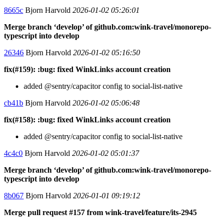
8665c
Bjorn Harvold
2026-01-02 05:26:01
Merge branch ‘develop’ of github.com:wink-travel/monorepo-
typescript into develop
26346
Bjorn Harvold
2026-01-02 05:16:50
fix(#159): :bug: fixed WinkLinks account creation
added @sentry/capacitor config to social-list-native
cb41b
Bjorn Harvold
2026-01-02 05:06:48
fix(#158): :bug: fixed WinkLinks account creation
added @sentry/capacitor config to social-list-native
4c4c0
Bjorn Harvold
2026-01-02 05:01:37
Merge branch ‘develop’ of github.com:wink-travel/monorepo-
typescript into develop
8b067
Bjorn Harvold
2026-01-01 09:19:12
Merge pull request #157 from wink-travel/feature/its-2945