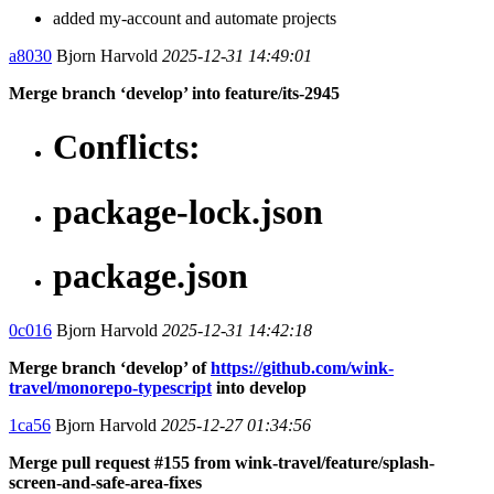
added my-account and automate projects
a8030
Bjorn Harvold
2025-12-31 14:49:01
Merge branch ‘develop’ into feature/its-2945
Conflicts:
package-lock.json
package.json
0c016
Bjorn Harvold
2025-12-31 14:42:18
Merge branch ‘develop’ of
https://github.com/wink-
travel/monorepo-typescript
into develop
1ca56
Bjorn Harvold
2025-12-27 01:34:56
Merge pull request #155 from wink-travel/feature/splash-
screen-and-safe-area-fixes