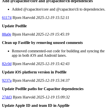
Add @capacitor/core and @capacitor/cli dependencies
Added @capacitor/core and @capacitor/cli to dependencies.
61174
Bjorn Harvold
2025-12-19 15:52:11
Update Podfile
88a0e
Bjorn Harvold
2025-12-19 15:45:19
Clean up Fastfile by removing unused comments
Removed commented-out code for building and syncing the
app in both iOS and Android lanes.
82c0d
Bjorn Harvold
2025-12-19 15:42:43
Update iOS platform version in Podfile
9237a
Bjorn Harvold
2025-12-19 15:34:37
Update Podfile paths for Capacitor dependencies
27dd3
Bjorn Harvold
2025-12-19 15:09:32
Update Apple ID and team ID in Appfile