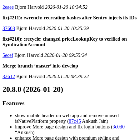
2eaee
Bjorn Harvold
2026-01-20 10:34:52
fix(#211): :wrench: recreating hashes after Sentry injects its IDs
37603
Bjorn Harvold
2026-01-20 10:25:29
fix(#210): :recycle: changed priceLookupKey to verified on
SyndicationAccount
5ecef
Bjorn Harvold
2026-01-20 09:55:24
Merge branch ‘master’ into develop
32612
Bjorn Harvold
2026-01-20 08:39:22
20.8.0 (2026-01-20)
Features
show mobile header on web app and remove unused
isNativePlatform property (
87c45
Ankush Jain)
improve More page design and fix login buttons (
3c0d0
“Ankush)
enhance More page design with premium styling and