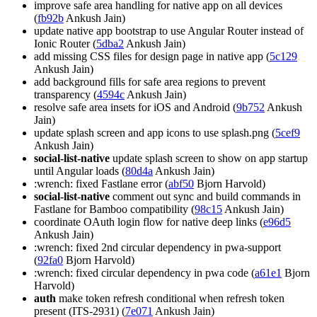
improve safe area handling for native app on all devices
(
fb92b
Ankush Jain)
update native app bootstrap to use Angular Router instead of
Ionic Router (
5dba2
Ankush Jain)
add missing CSS files for design page in native app (
5c129
Ankush Jain)
add background fills for safe area regions to prevent
transparency (
4594c
Ankush Jain)
resolve safe area insets for iOS and Android (
9b752
Ankush
Jain)
update splash screen and app icons to use splash.png (
5cef9
Ankush Jain)
social-list-native
update splash screen to show on app startup
until Angular loads (
80d4a
Ankush Jain)
:wrench: fixed Fastlane error (
abf50
Bjorn Harvold)
social-list-native
comment out sync and build commands in
Fastlane for Bamboo compatibility (
98c15
Ankush Jain)
coordinate OAuth login flow for native deep links (
e96d5
Ankush Jain)
:wrench: fixed 2nd circular dependency in pwa-support
(
92fa0
Bjorn Harvold)
:wrench: fixed circular dependency in pwa code (
a61e1
Bjorn
Harvold)
auth
make token refresh conditional when refresh token
present (ITS-2931) (
7e071
Ankush Jain)