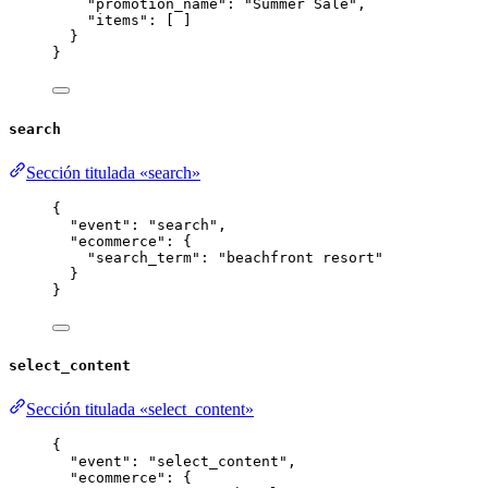
"promotion_name"
: 
"
Summer Sale
"
,
"items"
: [ ]
}
}
search
Sección titulada «search»
{
"event"
: 
"
search
"
,
"ecommerce"
: {
"search_term"
: 
"
beachfront resort
"
}
}
select_content
Sección titulada «select_content»
{
"event"
: 
"
select_content
"
,
"ecommerce"
: {