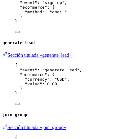
"event"
: 
"
sign_up
"
,
"ecommerce"
: {
"method"
: 
"
email
"
}
}
generate_lead
Sección titulada «generate_lead»
{
"event"
: 
"
generate_lead
"
,
"ecommerce"
: {
"currency"
: 
"
USD
"
,
"value"
: 
0.00
}
}
join_group
Sección titulada «join_group»
{