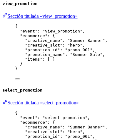
view_promotion
Sección titulada «view_promotion»
{
"event"
: 
"
view_promotion
"
,
"ecommerce"
: {
"creative_name"
: 
"
Summer Banner
"
,
"creative_slot"
: 
"
hero
"
,
"promotion_id"
: 
"
promo_001
"
,
"promotion_name"
: 
"
Summer Sale
"
,
"items"
: [ ]
}
}
select_promotion
Sección titulada «select_promotion»
{
"event"
: 
"
select_promotion
"
,
"ecommerce"
: {
"creative_name"
: 
"
Summer Banner
"
,
"creative_slot"
: 
"
hero
"
,
"promotion_id"
: 
"
promo_001
"
,