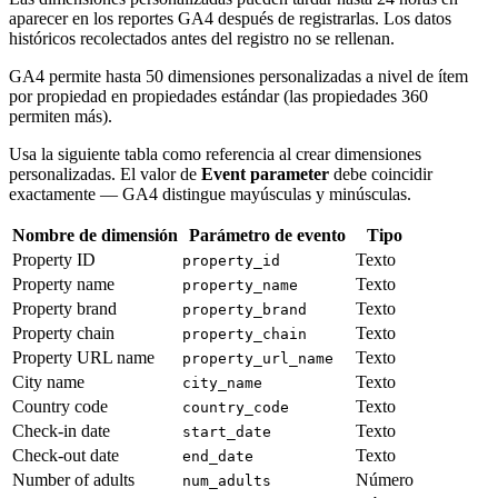
aparecer en los reportes GA4 después de registrarlas. Los datos
históricos recolectados antes del registro no se rellenan.
GA4 permite hasta 50 dimensiones personalizadas a nivel de ítem
por propiedad en propiedades estándar (las propiedades 360
permiten más).
Usa la siguiente tabla como referencia al crear dimensiones
personalizadas. El valor de
Event parameter
debe coincidir
exactamente — GA4 distingue mayúsculas y minúsculas.
Nombre de dimensión
Parámetro de evento
Tipo
Property ID
Texto
property_id
Property name
Texto
property_name
Property brand
Texto
property_brand
Property chain
Texto
property_chain
Property URL name
Texto
property_url_name
City name
Texto
city_name
Country code
Texto
country_code
Check-in date
Texto
start_date
Check-out date
Texto
end_date
Number of adults
Número
num_adults