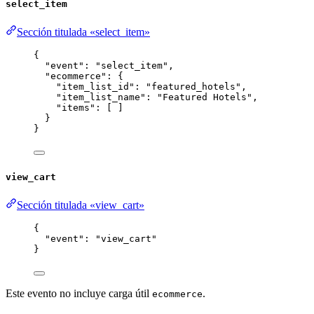
select_item
Sección titulada «select_item»
{
"event"
: 
"
select_item
"
,
"ecommerce"
: {
"item_list_id"
: 
"
featured_hotels
"
,
"item_list_name"
: 
"
Featured Hotels
"
,
"items"
: [ ]
}
}
view_cart
Sección titulada «view_cart»
{
"event"
: 
"
view_cart
"
}
Este evento no incluye carga útil
.
ecommerce