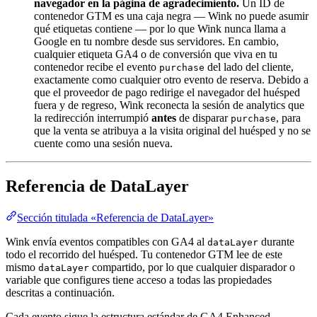
navegador en la página de agradecimiento.
Un ID de
contenedor GTM es una caja negra — Wink no puede asumir
qué etiquetas contiene — por lo que Wink nunca llama a
Google en tu nombre desde sus servidores. En cambio,
cualquier etiqueta GA4 o de conversión que viva en tu
contenedor recibe el evento
del lado del cliente,
purchase
exactamente como cualquier otro evento de reserva. Debido a
que el proveedor de pago redirige el navegador del huésped
fuera y de regreso, Wink reconecta la sesión de analytics que
la redirección interrumpió
antes
de disparar
, para
purchase
que la venta se atribuya a la visita original del huésped y no se
cuente como una sesión nueva.
Referencia de DataLayer
Sección titulada «Referencia de DataLayer»
Wink envía eventos compatibles con GA4 al
durante
dataLayer
todo el recorrido del huésped. Tu contenedor GTM lee de este
mismo
compartido, por lo que cualquier disparador o
dataLayer
variable que configures tiene acceso a todas las propiedades
descritas a continuación.
Cada evento sigue la estructura estándar de GA4 Enhanced