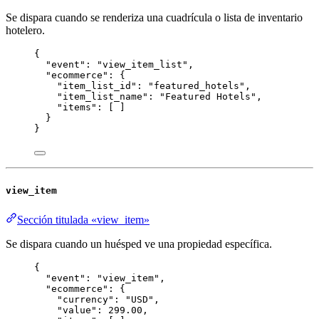
Se dispara cuando se renderiza una cuadrícula o lista de inventario
hotelero.
{
"event"
: 
"
view_item_list
"
,
"ecommerce"
: {
"item_list_id"
: 
"
featured_hotels
"
,
"item_list_name"
: 
"
Featured Hotels
"
,
"items"
: [ ]
}
}
view_item
Sección titulada «view_item»
Se dispara cuando un huésped ve una propiedad específica.
{
"event"
: 
"
view_item
"
,
"ecommerce"
: {
"currency"
: 
"
USD
"
,
"value"
: 
299.00
,