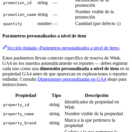
string
—
promotion_id
promoción
Nombre visible de la
string
—
promotion_name
promoción
number
—
Cantidad (por defecto
)
quantity
1
Parámetros personalizados a nivel de ítem
Sección titulada «Parámetros personalizados a nivel de ítem»
Estos parámetros llevan contexto específico de reserva de Wink.
GA4 no los muestra automáticamente en reportes — debes registrar
cada uno como una
dimensión personalizada a nivel de ítem
en tu
propiedad GA4 antes de que aparezcan en exploraciones o reportes
estándar. Consulta
Dimensiones personalizadas en GA4
abajo para
instrucciones.
Propiedad
Tipo
Descripción
Identificador de propiedad en
string
property_id
Wink
string
Nombre visible de la propiedad
property_name
Marca a la que pertenece la
string
property_brand
propiedad
Cadena a la que pertenece la