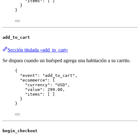
"items"
: [ ]
}
}
add_to_cart
Sección titulada «add_to_cart»
Se dispara cuando un huésped agrega una habitación a su carrito.
{
"event"
: 
"
add_to_cart
"
,
"ecommerce"
: {
"currency"
: 
"
USD
"
,
"value"
: 
299.00
,
"items"
: [ ]
}
}
begin_checkout