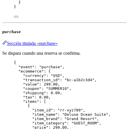
}
}
purchase
Sección titulada «purchase»
Se dispara cuando una reserva se confirma.
{
"event"
: 
"
purchase
"
,
"ecommerce"
: {
"currency"
: 
"
USD
"
,
"transaction_id"
: 
"
bc-a1b2c3d4
"
,
"value"
: 
299.00
,
"coupon"
: 
"
SUMMER10
"
,
"shipping"
: 
0.00
,
"tax"
: 
0.00
,
"items"
: [
{
"item_id"
: 
"
rr-xyz789
"
,
"item_name"
: 
"
Deluxe Ocean Suite
"
,
"item_brand"
: 
"
Grand Resort
"
,
"item_category"
: 
"
GUEST_ROOM
"
,
"price"
: 
299.00
,