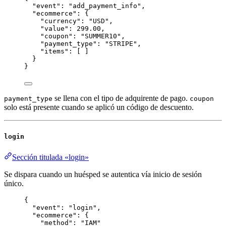
"event"
: 
"
add_payment_info
"
,
"ecommerce"
: {
"currency"
: 
"
USD
"
,
"value"
: 
299.00
,
"coupon"
: 
"
SUMMER10
"
,
"payment_type"
: 
"
STRIPE
"
,
"items"
: [ ]
}
}
se llena con el tipo de adquirente de pago.
payment_type
coupon
solo está presente cuando se aplicó un código de descuento.
login
Sección titulada «login»
Se dispara cuando un huésped se autentica vía inicio de sesión
único.
{
"event"
: 
"
login
"
,
"ecommerce"
: {
"method"
: 
"
IAM
"