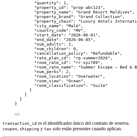
"quantity"
: 
1
,
"property_id"
: 
"
prop-abc123
"
,
"property_name"
: 
"
Grand Resort Maldives
"
,
"property_brand"
: 
"
Grand Collection
"
,
"property_chain"
: 
"
Luxury Hotels Internati
"city_name"
: 
"
Malé
"
,
"country_code"
: 
"
MV
"
,
"start_date"
: 
"
2026-06-01
"
,
"end_date"
: 
"
2026-06-05
"
,
"num_adults"
: 
2
,
"num_children"
: 
0
,
"cancellation_policy"
: 
"
Refundable
"
,
"rate_plan_id"
: 
"
rp-summer2026
"
,
"room_rate_id"
: 
"
rr-xyz789
"
,
"room_rate_name"
: 
"
Summer Escape — Bed & B
"num_perks"
: 
2
,
"room_location"
: 
"
Overwater
"
,
"room_view"
: 
"
Ocean
"
,
"room_classification"
: 
"
Suite
"
}
]
}
}
es el identificador único del contrato de reserva.
transaction_id
,
y
solo están presentes cuando aplican.
coupon
shipping
tax