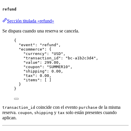
refund
Sección titulada «refund»
Se dispara cuando una reserva se cancela.
{
"event"
: 
"
refund
"
,
"ecommerce"
: {
"currency"
: 
"
USD
"
,
"transaction_id"
: 
"
bc-a1b2c3d4
"
,
"value"
: 
299.00
,
"coupon"
: 
"
SUMMER10
"
,
"shipping"
: 
0.00
,
"tax"
: 
0.00
,
"items"
: [ ]
}
}
coincide con el evento
de la misma
transaction_id
purchase
reserva.
,
y
solo están presentes cuando
coupon
shipping
tax
aplican.