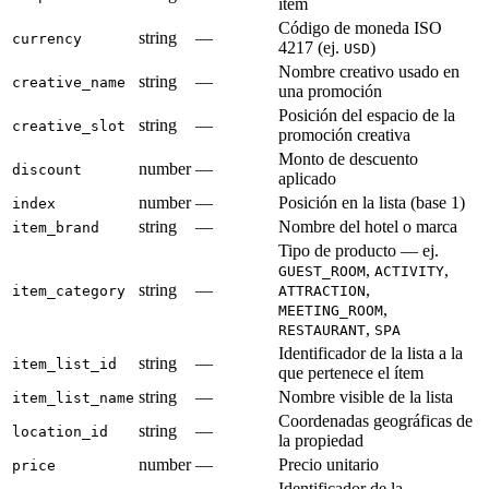
ítem
Código de moneda ISO
string
—
currency
4217 (ej.
)
USD
Nombre creativo usado en
string
—
creative_name
una promoción
Posición del espacio de la
string
—
creative_slot
promoción creativa
Monto de descuento
number
—
discount
aplicado
number
—
Posición en la lista (base 1)
index
string
—
Nombre del hotel o marca
item_brand
Tipo de producto — ej.
,
,
GUEST_ROOM
ACTIVITY
string
—
,
item_category
ATTRACTION
,
MEETING_ROOM
,
RESTAURANT
SPA
Identificador de la lista a la
string
—
item_list_id
que pertenece el ítem
string
—
Nombre visible de la lista
item_list_name
Coordenadas geográficas de
string
—
location_id
la propiedad
number
—
Precio unitario
price
Identificador de la