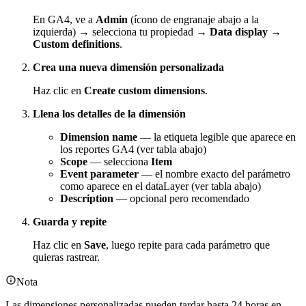
En GA4, ve a
Admin
(ícono de engranaje abajo a la
izquierda) → selecciona tu propiedad →
Data display
→
Custom definitions
.
Crea una nueva dimensión personalizada
Haz clic en
Create custom dimensions
.
Llena los detalles de la dimensión
Dimension name
— la etiqueta legible que aparece en
los reportes GA4 (ver tabla abajo)
Scope
— selecciona
Item
Event parameter
— el nombre exacto del parámetro
como aparece en el dataLayer (ver tabla abajo)
Description
— opcional pero recomendado
Guarda y repite
Haz clic en
Save
, luego repite para cada parámetro que
quieras rastrear.
Nota
Las dimensiones personalizadas pueden tardar hasta 24 horas en