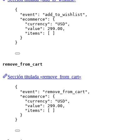
{
"event"
: 
"
add_to_wishlist
"
,
"ecommerce"
: {
"currency"
: 
"
USD
"
,
"value"
: 
299.00
,
"items"
: [ ]
}
}
remove_from_cart
Sección titulada «remove_from_cart»
{
"event"
: 
"
remove_from_cart
"
,
"ecommerce"
: {
"currency"
: 
"
USD
"
,
"value"
: 
299.00
,
"items"
: [ ]
}
}