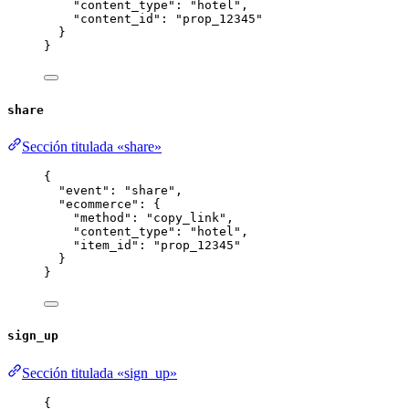
"content_type"
: 
"
hotel
"
,
"content_id"
: 
"
prop_12345
"
}
}
share
Sección titulada «share»
{
"event"
: 
"
share
"
,
"ecommerce"
: {
"method"
: 
"
copy_link
"
,
"content_type"
: 
"
hotel
"
,
"item_id"
: 
"
prop_12345
"
}
}
sign_up
Sección titulada «sign_up»
{