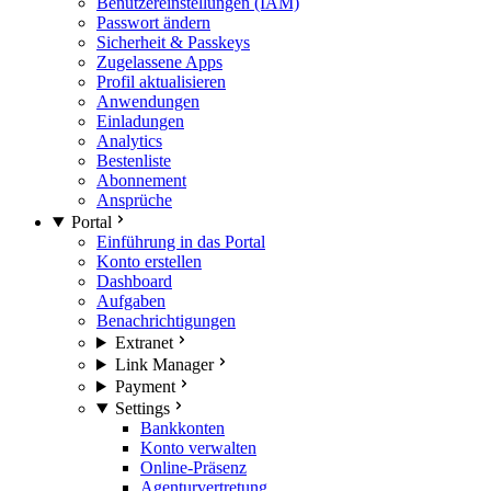
Benutzereinstellungen (IAM)
Passwort ändern
Sicherheit & Passkeys
Zugelassene Apps
Profil aktualisieren
Anwendungen
Einladungen
Analytics
Bestenliste
Abonnement
Ansprüche
Portal
Einführung in das Portal
Konto erstellen
Dashboard
Aufgaben
Benachrichtigungen
Extranet
Link Manager
Payment
Settings
Bankkonten
Konto verwalten
Online-Präsenz
Agenturvertretung