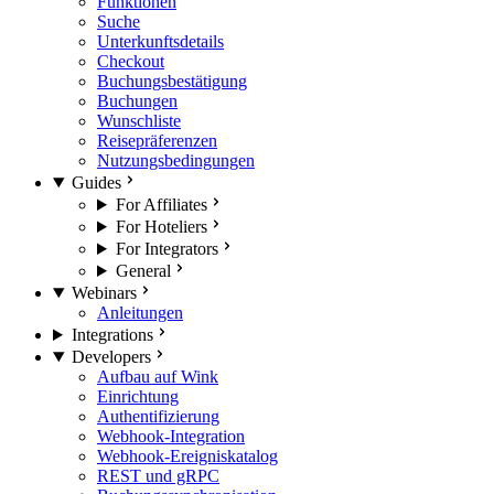
Funktionen
Suche
Unterkunftsdetails
Checkout
Buchungsbestätigung
Buchungen
Wunschliste
Reisepräferenzen
Nutzungsbedingungen
Guides
For Affiliates
For Hoteliers
For Integrators
General
Webinars
Anleitungen
Integrations
Developers
Aufbau auf Wink
Einrichtung
Authentifizierung
Webhook-Integration
Webhook-Ereigniskatalog
REST und gRPC