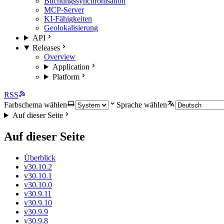
Buchungssynchronisation
MCP-Server
KI-Fähigkeiten
Geolokalisierung
API
Releases
Overview
Application
Platform
RSS
Farbschema wählen
Sprache wählen
Auf dieser Seite
Auf dieser Seite
Überblick
v30.10.2
v30.10.1
v30.10.0
v30.9.11
v30.9.10
v30.9.9
v30.9.8