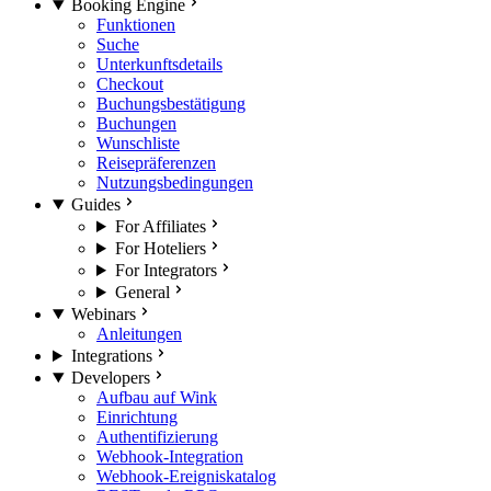
Booking Engine
Funktionen
Suche
Unterkunftsdetails
Checkout
Buchungsbestätigung
Buchungen
Wunschliste
Reisepräferenzen
Nutzungsbedingungen
Guides
For Affiliates
For Hoteliers
For Integrators
General
Webinars
Anleitungen
Integrations
Developers
Aufbau auf Wink
Einrichtung
Authentifizierung
Webhook-Integration
Webhook-Ereigniskatalog