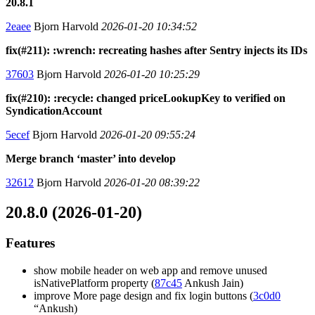
20.8.1
2eaee
Bjorn Harvold
2026-01-20 10:34:52
fix(#211): :wrench: recreating hashes after Sentry injects its IDs
37603
Bjorn Harvold
2026-01-20 10:25:29
fix(#210): :recycle: changed priceLookupKey to verified on
SyndicationAccount
5ecef
Bjorn Harvold
2026-01-20 09:55:24
Merge branch ‘master’ into develop
32612
Bjorn Harvold
2026-01-20 08:39:22
20.8.0 (2026-01-20)
Features
show mobile header on web app and remove unused
isNativePlatform property (
87c45
Ankush Jain)
improve More page design and fix login buttons (
3c0d0
“Ankush)