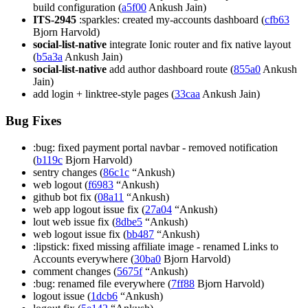
build configuration (
a5f00
Ankush Jain)
ITS-2945
:sparkles: created my-accounts dashboard (
cfb63
Bjorn Harvold)
social-list-native
integrate Ionic router and fix native layout
(
b5a3a
Ankush Jain)
social-list-native
add author dashboard route (
855a0
Ankush
Jain)
add login + linktree-style pages (
33caa
Ankush Jain)
Bug Fixes
:bug: fixed payment portal navbar - removed notification
(
b119c
Bjorn Harvold)
sentry changes (
86c1c
“Ankush)
web logout (
f6983
“Ankush)
github bot fix (
08a11
“Ankush)
web app logout issue fix (
27a04
“Ankush)
lout web issue fix (
8dbe5
“Ankush)
web logout issue fix (
bb487
“Ankush)
:lipstick: fixed missing affiliate image - renamed Links to
Accounts everywhere (
30ba0
Bjorn Harvold)
comment changes (
5675f
“Ankush)
:bug: renamed file everywhere (
7ff88
Bjorn Harvold)
logout issue (
1dcb6
“Ankush)