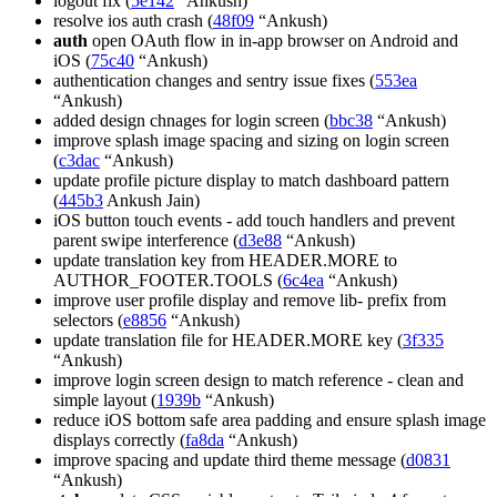
logout fix (
5e142
“Ankush)
resolve ios auth crash (
48f09
“Ankush)
auth
open OAuth flow in in-app browser on Android and
iOS (
75c40
“Ankush)
authentication changes and sentry issue fixes (
553ea
“Ankush)
added design chnages for login screen (
bbc38
“Ankush)
improve splash image spacing and sizing on login screen
(
c3dac
“Ankush)
update profile picture display to match dashboard pattern
(
445b3
Ankush Jain)
iOS button touch events - add touch handlers and prevent
parent swipe interference (
d3e88
“Ankush)
update translation key from HEADER.MORE to
AUTHOR_FOOTER.TOOLS (
6c4ea
“Ankush)
improve user profile display and remove lib- prefix from
selectors (
e8856
“Ankush)
update translation file for HEADER.MORE key (
3f335
“Ankush)
improve login screen design to match reference - clean and
simple layout (
1939b
“Ankush)
reduce iOS bottom safe area padding and ensure splash image
displays correctly (
fa8da
“Ankush)
improve spacing and update third theme message (
d0831
“Ankush)