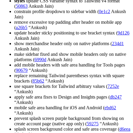
styles
update CSS variable syntax to Tailwind v4 format
(
50863
Ankush Jain)
constrain profile dropdown to sidebar width (
0e1c2
Ankush
Jain)
remove excessive top padding after header on mobile app
(
a26b5
“Ankush)
update header sticky positioning to use bracket syntax (
9d126
Ankush Jain)
show merchandise header only on native platforms (
234d1
Ankush Jain)
make sidebar fixed and show mobile headers only on native
platforms (
6990d
Ankush Jain)
add mobile headers with safe area handling for Tools pages
(
90679
“Ankush)
replace remaining Tailwind parentheses syntax with square
brackets (
85b62
“Ankush)
use square brackets for Tailwind arbitrary values (
7252e
“Ankush)
apply safe area fixes to Design and Insights pages (
db247
“Ankush)
mobile safe area handling for iOS and Android (
ebd62
“Ankush)
prevent splash screen purple background from showing on
create account page (native app only) (
59275
“Ankush)
splash screen background color and safe area coverage (
d6eea