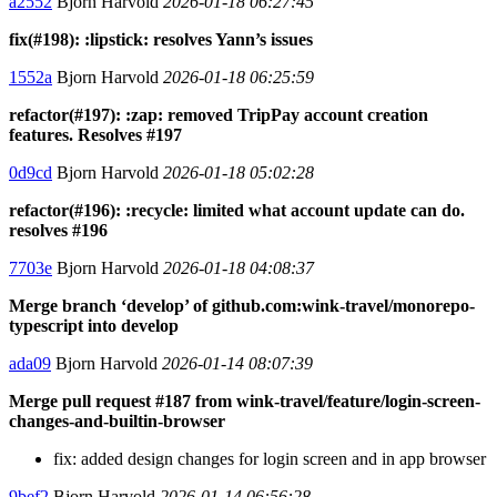
a2552
Bjorn Harvold
2026-01-18 06:27:45
fix(#198): :lipstick: resolves Yann’s issues
1552a
Bjorn Harvold
2026-01-18 06:25:59
refactor(#197): :zap: removed TripPay account creation
features. Resolves #197
0d9cd
Bjorn Harvold
2026-01-18 05:02:28
refactor(#196): :recycle: limited what account update can do.
resolves #196
7703e
Bjorn Harvold
2026-01-18 04:08:37
Merge branch ‘develop’ of github.com:wink-travel/monorepo-
typescript into develop
ada09
Bjorn Harvold
2026-01-14 08:07:39
Merge pull request #187 from wink-travel/feature/login-screen-
changes-and-builtin-browser
fix: added design changes for login screen and in app browser
9bef2
Bjorn Harvold
2026-01-14 06:56:28