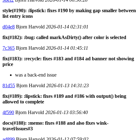
style(#190): :lipstick: fixes #190 by making gap smaller between
list entry icons
d04e8
Bjorn Harvold
2026-01-14 02:31:01
fix(#182): :bug: called markAsDirty() after color is selected
7c365
Bjorn Harvold
2026-01-14 01:45:11
fix(#183): :recycle: fixes #183 and #184 ad banner not showing
price
was a back-end issue
81d55
Bjorn Harvold
2026-01-13 14:31:23
fix(#189): :lipstick: fixes #189 and #186 with output() being
allowed to complete
4f590
Bjorn Harvold
2026-01-13 03:56:40
docs(#188): :memo: fixes #188 and also fixes wink-
travel/issues#3
ad899
Bjorn Harvold
2026-01-12 07:59:02