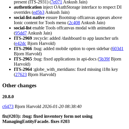
present (ITS-2931) (
7e071
Ankush Jain)
authentication
inject OAuthStorage interface to respect DI
overrides (
ed5b3
Ankush Jain)
social-list-native
ensure Bootstrap offcanvas appears above
Ionic content for Tools menu (
2c408
Ankush Jain)
social-list
enable Tools offcanvas modal with animation
(
95dd7
Ankush Jain)
ITS-2969
:recycle: added /dashboard to app launcher urls
(
e42dc
Bjorn Harvold)
ITS-2966
:bug: added mobile option to open sidebar (
603d1
Bjorn Harvold)
ITS-2965
:bug: fixed applications in api-docs (
5b39f
Bjorn
Harvold)
ITS-2964
:globe_with_meridians: fixed missing i18n key
(
27623
Bjorn Harvold)
Other changes
20.8.0
c6473
Bjorn Harvold
2026-01-20 08:38:40
fix(#203): :bug: fixed inventory form not using
ManagingEntityFacade. fixes #203