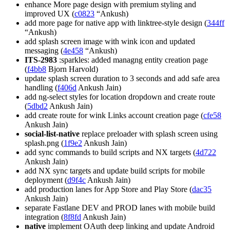
enhance More page design with premium styling and
improved UX (
c0823
“Ankush)
add more page for native app with linktree-style design (
344ff
“Ankush)
add splash screen image with wink icon and updated
messaging (
4e458
“Ankush)
ITS-2983
:sparkles: added managng entity creation page
(
f4bb8
Bjorn Harvold)
update splash screen duration to 3 seconds and add safe area
handling (
f406d
Ankush Jain)
add ng-select styles for location dropdown and create route
(
5dbd2
Ankush Jain)
add create route for wink Links account creation page (
cfe58
Ankush Jain)
social-list-native
replace preloader with splash screen using
splash.png (
1f9e2
Ankush Jain)
add sync commands to build scripts and NX targets (
4d722
Ankush Jain)
add NX sync targets and update build scripts for mobile
deployment (
d9f4c
Ankush Jain)
add production lanes for App Store and Play Store (
dac35
Ankush Jain)
separate Fastlane DEV and PROD lanes with mobile build
integration (
8f8fd
Ankush Jain)
native
implement OAuth deep linking and update Android