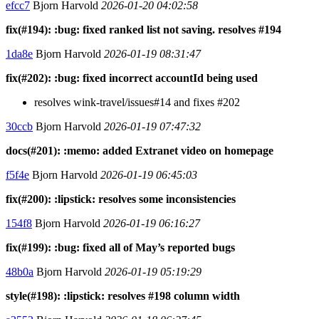
efcc7
Bjorn Harvold
2026-01-20 04:02:58
fix(#194): :bug: fixed ranked list not saving. resolves #194
1da8e
Bjorn Harvold
2026-01-19 08:31:47
fix(#202): :bug: fixed incorrect accountId being used
resolves wink-travel/issues#14 and fixes #202
30ccb
Bjorn Harvold
2026-01-19 07:47:32
docs(#201): :memo: added Extranet video on homepage
f5f4e
Bjorn Harvold
2026-01-19 06:45:03
fix(#200): :lipstick: resolves some inconsistencies
154f8
Bjorn Harvold
2026-01-19 06:16:27
fix(#199): :bug: fixed all of May’s reported bugs
48b0a
Bjorn Harvold
2026-01-19 05:19:29
style(#198): :lipstick: resolves #198 column width