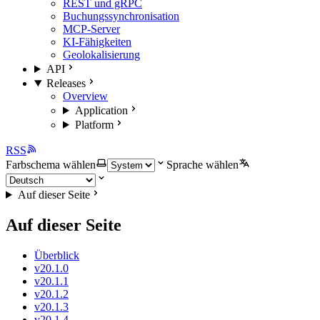
REST und gRPC
Buchungssynchronisation
MCP-Server
KI-Fähigkeiten
Geolokalisierung
API
Releases
Overview
Application
Platform
RSS
Farbschema wählen
Sprache wählen
Auf dieser Seite
Auf dieser Seite
Überblick
v20.1.0
v20.1.1
v20.1.2
v20.1.3
v20.1.4