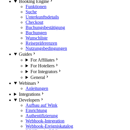
Booking Engine
Funktionen
Suche
Unterkunftsdetails
Checkout
Buchungsbestätigung
Buchungen
Wunschliste
Reisepräferenzen
Nutzungsbedingungen
Guides
For Affiliates
For Hoteliers
For Integrators
General
Webinars
Anleitungen
Integrations
Developers
Aufbau auf Wink
Einrichtung
Authentifizierung
Webhook-Integration
Webhook-Ereigniskatalog