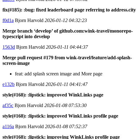
fix(#185): :bug: fixed leaderboard page referring to address.city
f0d1a
Bjorn Harvold
2026-01-12 04:32:23
Merge branch ‘develop’ of github.com:wink-travel/monorepo-
typescript into develop
1563d
Bjorn Harvold
2026-01-11 04:44:37
Merge pull request #179 from wink-travel/feature/add-splash-
screen-image
feat: add splash screen image and More page
e132b
Bjorn Harvold
2026-01-11 04:41:47
style(#168): :lipstick: improved WinkLinks page
af35c
Bjorn Harvold
2026-01-08 07:53:30
style(#168): :lipstick: improved WinkLinks profile page
a116a
Bjorn Harvold
2026-01-08 07:52:37
style(#168): :lipstick: improving WinkLinks profile page