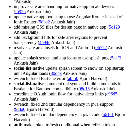
“Ankush)
improve safe area handling for native app on all devices
(
fb92b
Ankush Jain)
update native app bootstrap to use Angular Router instead of
Ionic Router (
5dba2
Ankush Jain)
add missing CSS files for design page in native app (
5c129
Ankush Jain)
add background fills for safe area regions to prevent
transparency (
4594c
Ankush Jain)
resolve safe area insets for iOS and Android (
9b752
Ankush
Jain)
update splash screen and app icons to use splash.png (
5cef9
Ankush Jain)
social-list-native
update splash screen to show on app startup
until Angular loads (
80d4a
Ankush Jain)
:wrench: fixed Fastlane error (
abf50
Bjorn Harvold)
social-list-native
comment out sync and build commands in
Fastlane for Bamboo compatibility (
98c15
Ankush Jain)
coordinate OAuth login flow for native deep links (
e96d5
Ankush Jain)
:wrench: fixed 2nd circular dependency in pwa-support
(
92fa0
Bjorn Harvold)
:wrench: fixed circular dependency in pwa code (
a61e1
Bjorn
Harvold)
auth
make token refresh conditional when refresh token