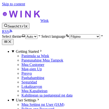
Skip to content
Wink
Search
Ctrl
K
RSS
Select theme
Select language
Getting Started
Panimula sa Wink
Pangunahing Mga Tampok
Mga Customer
Mag-sign Up
Presyo
Paghahambing
Seguridad
Lokalizasyon
Mga Kapaligiran
Kahilingan sa pagtanggal ng data
User Settings
Mga Setting ng User (IAM)
Palitan ang Password