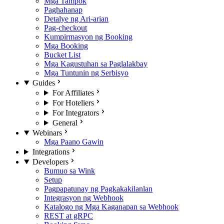
Mga Tampok
Paghahanap
Detalye ng Ari-arian
Pag-checkout
Kumpirmasyon ng Booking
Mga Booking
Bucket List
Mga Kagustuhan sa Paglalakbay
Mga Tuntunin ng Serbisyo
Guides
For Affiliates
For Hoteliers
For Integrators
General
Webinars
Mga Paano Gawin
Integrations
Developers
Bumuo sa Wink
Setup
Pagpapatunay ng Pagkakakilanlan
Integrasyon ng Webhook
Katalogo ng Mga Kaganapan sa Webhook
REST at gRPC