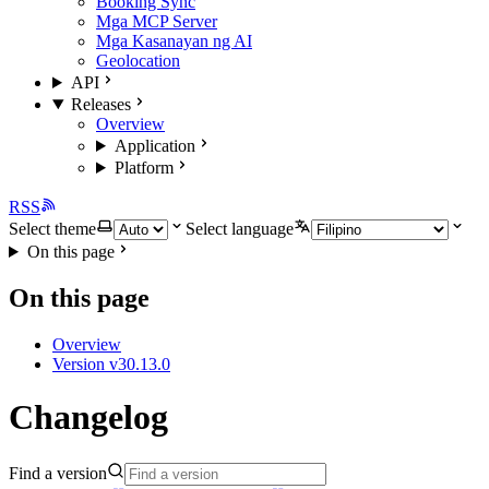
Booking Sync
Mga MCP Server
Mga Kasanayan ng AI
Geolocation
API
Releases
Overview
Application
Platform
RSS
Select theme
Select language
On this page
On this page
Overview
Version v30.13.0
Changelog
Find a version