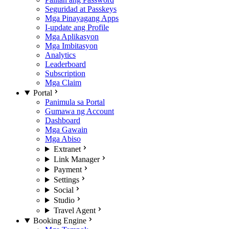
Seguridad at Passkeys
Mga Pinayagang Apps
I-update ang Profile
Mga Aplikasyon
Mga Imbitasyon
Analytics
Leaderboard
Subscription
Mga Claim
Portal
Panimula sa Portal
Gumawa ng Account
Dashboard
Mga Gawain
Mga Abiso
Extranet
Link Manager
Payment
Settings
Social
Studio
Travel Agent
Booking Engine