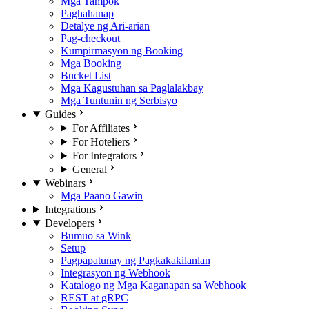
Mga Tampok
Paghahanap
Detalye ng Ari-arian
Pag-checkout
Kumpirmasyon ng Booking
Mga Booking
Bucket List
Mga Kagustuhan sa Paglalakbay
Mga Tuntunin ng Serbisyo
Guides
For Affiliates
For Hoteliers
For Integrators
General
Webinars
Mga Paano Gawin
Integrations
Developers
Bumuo sa Wink
Setup
Pagpapatunay ng Pagkakakilanlan
Integrasyon ng Webhook
Katalogo ng Mga Kaganapan sa Webhook
REST at gRPC