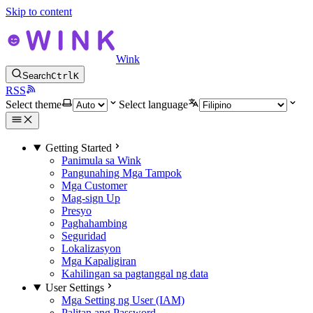
Skip to content
Wink
Search
Ctrl
K
RSS
Select theme
Select language
Getting Started
Panimula sa Wink
Pangunahing Mga Tampok
Mga Customer
Mag-sign Up
Presyo
Paghahambing
Seguridad
Lokalizasyon
Mga Kapaligiran
Kahilingan sa pagtanggal ng data
User Settings
Mga Setting ng User (IAM)
Palitan ang Password