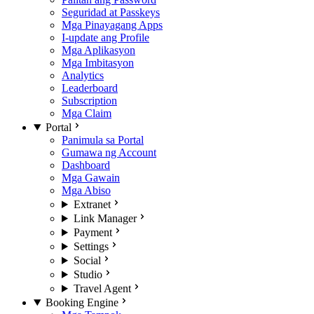
Seguridad at Passkeys
Mga Pinayagang Apps
I-update ang Profile
Mga Aplikasyon
Mga Imbitasyon
Analytics
Leaderboard
Subscription
Mga Claim
Portal
Panimula sa Portal
Gumawa ng Account
Dashboard
Mga Gawain
Mga Abiso
Extranet
Link Manager
Payment
Settings
Social
Studio
Travel Agent
Booking Engine