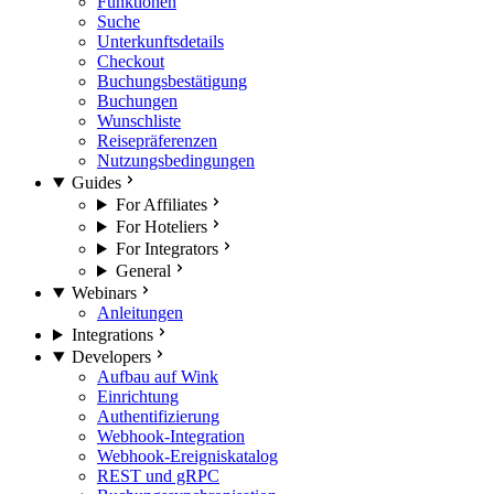
Funktionen
Suche
Unterkunftsdetails
Checkout
Buchungsbestätigung
Buchungen
Wunschliste
Reisepräferenzen
Nutzungsbedingungen
Guides
For Affiliates
For Hoteliers
For Integrators
General
Webinars
Anleitungen
Integrations
Developers
Aufbau auf Wink
Einrichtung
Authentifizierung
Webhook-Integration
Webhook-Ereigniskatalog
REST und gRPC