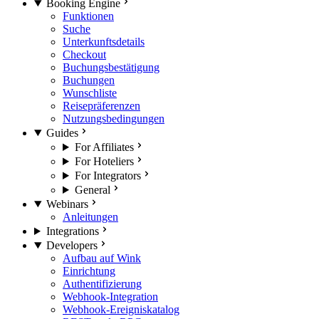
Booking Engine
Funktionen
Suche
Unterkunftsdetails
Checkout
Buchungsbestätigung
Buchungen
Wunschliste
Reisepräferenzen
Nutzungsbedingungen
Guides
For Affiliates
For Hoteliers
For Integrators
General
Webinars
Anleitungen
Integrations
Developers
Aufbau auf Wink
Einrichtung
Authentifizierung
Webhook-Integration
Webhook-Ereigniskatalog