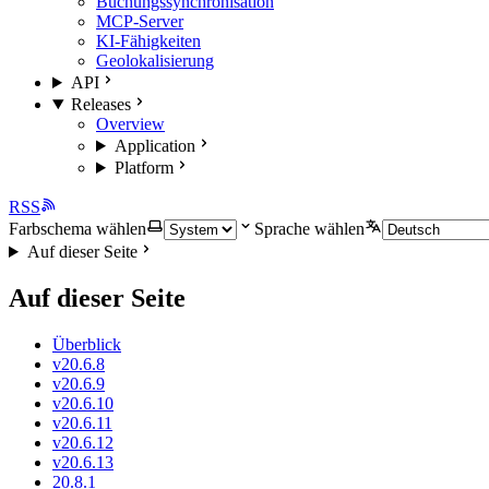
Buchungssynchronisation
MCP-Server
KI-Fähigkeiten
Geolokalisierung
API
Releases
Overview
Application
Platform
RSS
Farbschema wählen
Sprache wählen
Auf dieser Seite
Auf dieser Seite
Überblick
v20.6.8
v20.6.9
v20.6.10
v20.6.11
v20.6.12
v20.6.13
20.8.1