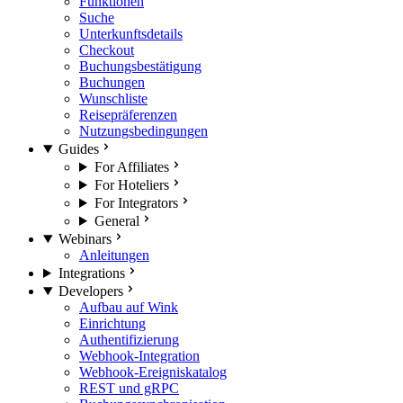
Funktionen
Suche
Unterkunftsdetails
Checkout
Buchungsbestätigung
Buchungen
Wunschliste
Reisepräferenzen
Nutzungsbedingungen
Guides
For Affiliates
For Hoteliers
For Integrators
General
Webinars
Anleitungen
Integrations
Developers
Aufbau auf Wink
Einrichtung
Authentifizierung
Webhook-Integration
Webhook-Ereigniskatalog
REST und gRPC