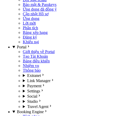
Bảo mật & Passkeys
Ứng dụng đã đồng ý
Cập nhật Hồ sơ
Ứng dụng
Lời mời
Phân tích
Bảng xếp hạng
Đăng ký
Khiếu nại
Portal
Giới thiệu về Portal
Tạo Tài Khoản
Bảng điều khiển
Nhiệm vụ
Thông báo
Extranet
Link Manager
Payment
Settings
Social
Studio
Travel Agent
Booking Engine