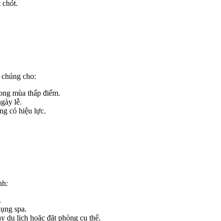
 chót.
 chúng cho:
ong mùa thấp điểm.
gày lễ.
g có hiệu lực.
nh:
.
dụng spa.
 du lịch hoặc đặt phòng cụ thể.