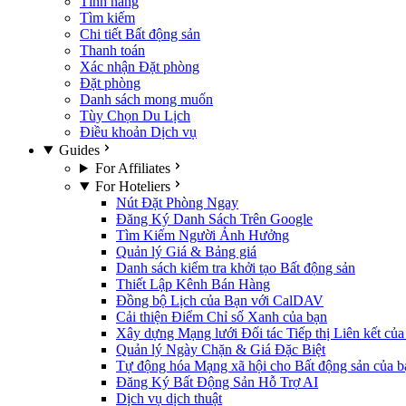
Tính năng
Tìm kiếm
Chi tiết Bất động sản
Thanh toán
Xác nhận Đặt phòng
Đặt phòng
Danh sách mong muốn
Tùy Chọn Du Lịch
Điều khoản Dịch vụ
Guides
For Affiliates
For Hoteliers
Nút Đặt Phòng Ngay
Đăng Ký Danh Sách Trên Google
Tìm Kiếm Người Ảnh Hưởng
Quản lý Giá & Bảng giá
Danh sách kiểm tra khởi tạo Bất động sản
Thiết Lập Kênh Bán Hàng
Đồng bộ Lịch của Bạn với CalDAV
Cải thiện Điểm Chỉ số Xanh của bạn
Xây dựng Mạng lưới Đối tác Tiếp thị Liên kết củ
Quản lý Ngày Chặn & Giá Đặc Biệt
Tự động hóa Mạng xã hội cho Bất động sản của b
Đăng Ký Bất Động Sản Hỗ Trợ AI
Dịch vụ dịch thuật