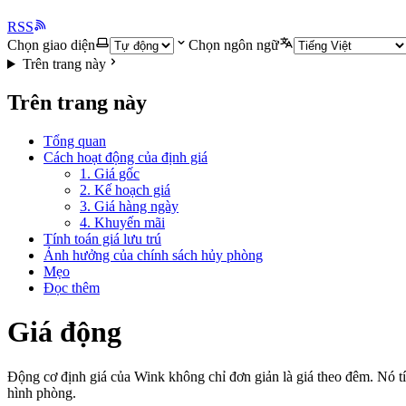
RSS
Chọn giao diện
Chọn ngôn ngữ
Trên trang này
Trên trang này
Tổng quan
Cách hoạt động của định giá
1. Giá gốc
2. Kế hoạch giá
3. Giá hàng ngày
4. Khuyến mãi
Tính toán giá lưu trú
Ảnh hưởng của chính sách hủy phòng
Mẹo
Đọc thêm
Giá động
Động cơ định giá của Wink không chỉ đơn giản là giá theo đêm. Nó tí
hình phòng.