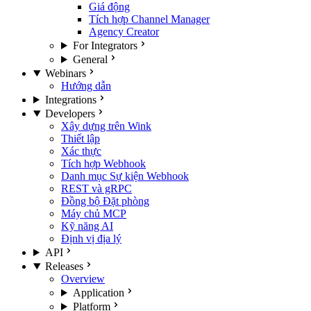
Giá động
Tích hợp Channel Manager
Agency Creator
For Integrators
General
Webinars
Hướng dẫn
Integrations
Developers
Xây dựng trên Wink
Thiết lập
Xác thực
Tích hợp Webhook
Danh mục Sự kiện Webhook
REST và gRPC
Đồng bộ Đặt phòng
Máy chủ MCP
Kỹ năng AI
Định vị địa lý
API
Releases
Overview
Application
Platform