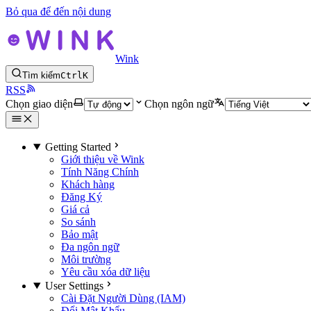
Bỏ qua để đến nội dung
Wink
Tìm kiếm
Ctrl
K
RSS
Chọn giao diện
Chọn ngôn ngữ
Getting Started
Giới thiệu về Wink
Tính Năng Chính
Khách hàng
Đăng Ký
Giá cả
So sánh
Bảo mật
Đa ngôn ngữ
Môi trường
Yêu cầu xóa dữ liệu
User Settings
Cài Đặt Người Dùng (IAM)
Đổi Mật Khẩu