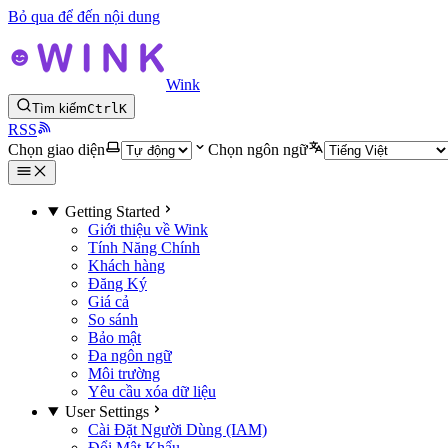
Bỏ qua để đến nội dung
Wink
Tìm kiếm
Ctrl
K
RSS
Chọn giao diện
Chọn ngôn ngữ
Getting Started
Giới thiệu về Wink
Tính Năng Chính
Khách hàng
Đăng Ký
Giá cả
So sánh
Bảo mật
Đa ngôn ngữ
Môi trường
Yêu cầu xóa dữ liệu
User Settings
Cài Đặt Người Dùng (IAM)
Đổi Mật Khẩu