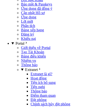
Bảo mật & Passkeys
Ứng dụng đã đồng ý
Cập nhật Hồ sơ
Ứng dụng
Lời mời
Phân tích
Bảng xếp hạng
Đăng ký
Khiếu nại
Portal
Giới thiệu về Portal
Tạo Tài Khoản
Bảng điều khiển
Nhiệm vụ
Thông báo
Extranet
Extranet là gì?
Hoạt động
Tiện ích bổ sung
Tiện nghi
Thông báo
Điểm tham quan
Đặt phòng
Chính sách hủy đặt phòng