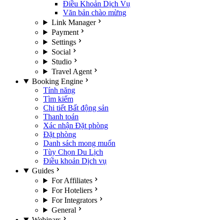
Điều Khoản Dịch Vụ
Văn bản chào mừng
Link Manager
Payment
Settings
Social
Studio
Travel Agent
Booking Engine
Tính năng
Tìm kiếm
Chi tiết Bất động sản
Thanh toán
Xác nhận Đặt phòng
Đặt phòng
Danh sách mong muốn
Tùy Chọn Du Lịch
Điều khoản Dịch vụ
Guides
For Affiliates
For Hoteliers
For Integrators
General
Webinars