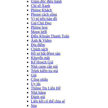
Giám đốc điều hành
Chỉ số Xanh
Phòng Khách
Phong cách sống
Vị trí trên bản đồ
Giá Chủ Đạo
Phòng họp
Mạng lưới
Điều Khoản Thanh Toán
Ảnh & Video
Địa điểm
Chính sách
Hồ sơ bất động sản
Khuyến mãi
Kế Hoạch Giá
Nhà cung cấp giá
Trình kiểm tra giá
Giá
Công nhận
Uy tín
Thông Tin Liên Hệ
Nhà hàng
Đánh giá
Liên kết có thể chia sẻ
Spa