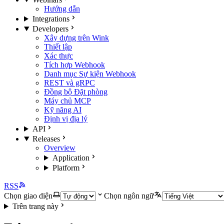
Hướng dẫn
Integrations
Developers
Xây dựng trên Wink
Thiết lập
Xác thực
Tích hợp Webhook
Danh mục Sự kiện Webhook
REST và gRPC
Đồng bộ Đặt phòng
Máy chủ MCP
Kỹ năng AI
Định vị địa lý
API
Releases
Overview
Application
Platform
RSS
Chọn giao diện
Chọn ngôn ngữ
Trên trang này