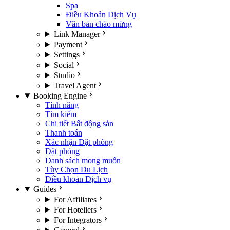
Spa
Điều Khoản Dịch Vụ
Văn bản chào mừng
Link Manager
Payment
Settings
Social
Studio
Travel Agent
Booking Engine
Tính năng
Tìm kiếm
Chi tiết Bất động sản
Thanh toán
Xác nhận Đặt phòng
Đặt phòng
Danh sách mong muốn
Tùy Chọn Du Lịch
Điều khoản Dịch vụ
Guides
For Affiliates
For Hoteliers
For Integrators