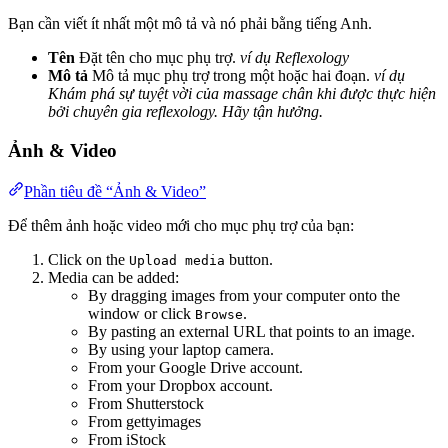
Bạn cần viết ít nhất một mô tả và nó phải bằng tiếng Anh.
Tên
Đặt tên cho mục phụ trợ.
ví dụ Reflexology
Mô tả
Mô tả mục phụ trợ trong một hoặc hai đoạn.
ví dụ
Khám phá sự tuyệt vời của massage chân khi được thực hiện
bởi chuyên gia reflexology. Hãy tận hưởng.
Ảnh & Video
Phần tiêu đề “Ảnh & Video”
Để thêm ảnh hoặc video mới cho mục phụ trợ của bạn:
Click on the
button.
Upload media
Media can be added:
By dragging images from your computer onto the
window or click
.
Browse
By pasting an external URL that points to an image.
By using your laptop camera.
From your Google Drive account.
From your Dropbox account.
From Shutterstock
From gettyimages
From iStock