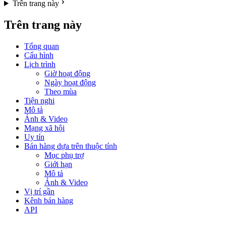
Trên trang này
Trên trang này
Tổng quan
Cấu hình
Lịch trình
Giờ hoạt động
Ngày hoạt động
Theo mùa
Tiện nghi
Mô tả
Ảnh & Video
Mạng xã hội
Uy tín
Bán hàng dựa trên thuộc tính
Mục phụ trợ
Giới hạn
Mô tả
Ảnh & Video
Vị trí gần
Kênh bán hàng
API