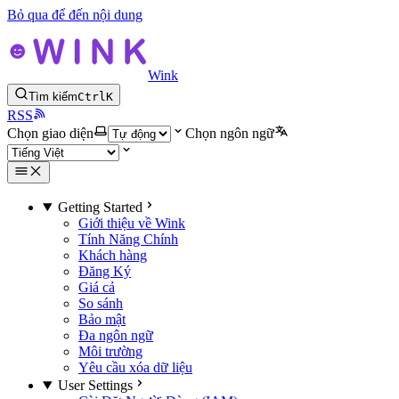
Bỏ qua để đến nội dung
Wink
Tìm kiếm
Ctrl
K
RSS
Chọn giao diện
Chọn ngôn ngữ
Getting Started
Giới thiệu về Wink
Tính Năng Chính
Khách hàng
Đăng Ký
Giá cả
So sánh
Bảo mật
Đa ngôn ngữ
Môi trường
Yêu cầu xóa dữ liệu
User Settings