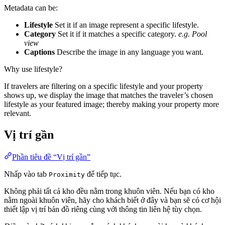
Metadata can be:
Lifestyle
Set it if an image represent a specific lifestyle.
Category
Set it if it matches a specific category.
e.g. Pool
view
Captions
Describe the image in any language you want.
Why use lifestyle?
If travelers are filtering on a specific lifestyle and your property
shows up, we display the image that matches the traveler’s chosen
lifestyle as your featured image; thereby making your property more
relevant.
Vị trí gần
Phần tiêu đề “Vị trí gần”
Nhấp vào tab
để tiếp tục.
Proximity
Không phải tất cả kho đều nằm trong khuôn viên. Nếu bạn có kho
nằm ngoài khuôn viên, hãy cho khách biết ở đây và bạn sẽ có cơ hội
thiết lập vị trí bản đồ riêng cùng với thông tin liên hệ tùy chọn.