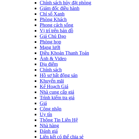
Chính sách hủy đặt phòng
Giám đốc điều hành
Chỉ số Xanh
Phòng Khách
Phong cách sống
Vị trí trên bản đồ
Giá Chủ Đạo
Phòng họp
Mạng lưới
Điều Khoản Thanh Toán
Ảnh & Video
Địa điểm
Chính sách
Hồ sơ bất động sản
Khuyến mãi
Kế Hoạch Giá
Nhà cung cấp giá
Trình kiểm tra giá
Giá
Công nhận
Uy tín
Thông Tin Liên Hệ
Nhà hàng
Đánh giá
Liên kết có thể chia sẻ