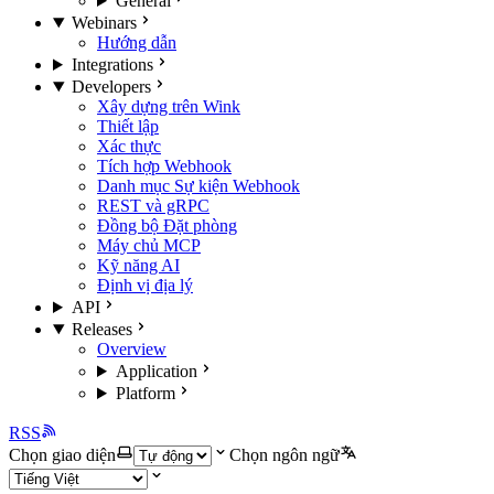
General
Webinars
Hướng dẫn
Integrations
Developers
Xây dựng trên Wink
Thiết lập
Xác thực
Tích hợp Webhook
Danh mục Sự kiện Webhook
REST và gRPC
Đồng bộ Đặt phòng
Máy chủ MCP
Kỹ năng AI
Định vị địa lý
API
Releases
Overview
Application
Platform
RSS
Chọn giao diện
Chọn ngôn ngữ