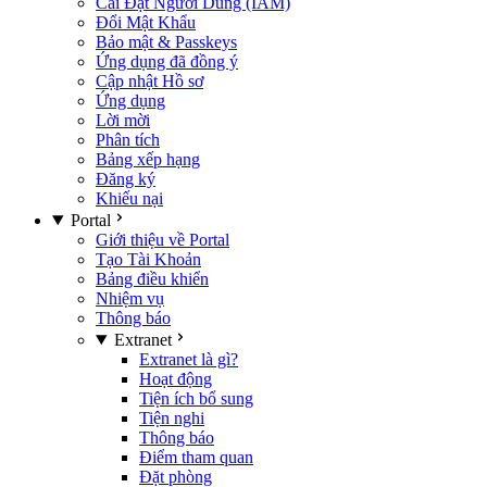
Cài Đặt Người Dùng (IAM)
Đổi Mật Khẩu
Bảo mật & Passkeys
Ứng dụng đã đồng ý
Cập nhật Hồ sơ
Ứng dụng
Lời mời
Phân tích
Bảng xếp hạng
Đăng ký
Khiếu nại
Portal
Giới thiệu về Portal
Tạo Tài Khoản
Bảng điều khiển
Nhiệm vụ
Thông báo
Extranet
Extranet là gì?
Hoạt động
Tiện ích bổ sung
Tiện nghi
Thông báo
Điểm tham quan
Đặt phòng