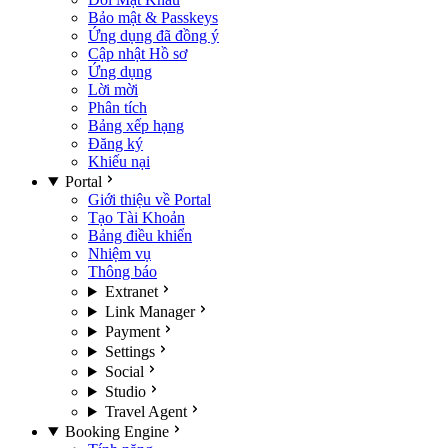
Bảo mật & Passkeys
Ứng dụng đã đồng ý
Cập nhật Hồ sơ
Ứng dụng
Lời mời
Phân tích
Bảng xếp hạng
Đăng ký
Khiếu nại
Portal
Giới thiệu về Portal
Tạo Tài Khoản
Bảng điều khiển
Nhiệm vụ
Thông báo
Extranet
Link Manager
Payment
Settings
Social
Studio
Travel Agent
Booking Engine