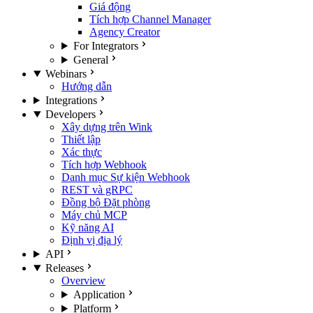
Giá động
Tích hợp Channel Manager
Agency Creator
For Integrators
General
Webinars
Hướng dẫn
Integrations
Developers
Xây dựng trên Wink
Thiết lập
Xác thực
Tích hợp Webhook
Danh mục Sự kiện Webhook
REST và gRPC
Đồng bộ Đặt phòng
Máy chủ MCP
Kỹ năng AI
Định vị địa lý
API
Releases
Overview
Application
Platform