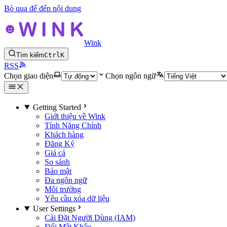
Bỏ qua để đến nội dung
Wink
Tìm kiếm
Ctrl
K
RSS
Chọn giao diện
Chọn ngôn ngữ
Getting Started
Giới thiệu về Wink
Tính Năng Chính
Khách hàng
Đăng Ký
Giá cả
So sánh
Bảo mật
Đa ngôn ngữ
Môi trường
Yêu cầu xóa dữ liệu
User Settings
Cài Đặt Người Dùng (IAM)
Đổi Mật Khẩu