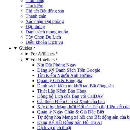
Tính năng
Tìm kiếm
Chi tiết Bất động sản
Thanh toán
Xác nhận Đặt phòng
Đặt phòng
Danh sách mong muốn
Tùy Chọn Du Lịch
Điều khoản Dịch vụ
Guides
For Affiliates
For Hoteliers
Nút Đặt Phòng Ngay
Đăng Ký Danh Sách Trên Google
Tìm Kiếm Người Ảnh Hưởng
Quản lý Giá & Bảng giá
Danh sách kiểm tra khởi tạo Bất động sản
Thiết Lập Kênh Bán Hàng
Đồng bộ Lịch của Bạn với CalDAV
Cải thiện Điểm Chỉ số Xanh của bạn
Xây dựng Mạng lưới Đối tác Tiếp thị Liên kết củ
Quản lý Ngày Chặn & Giá Đặc Biệt
Tự động hóa Mạng xã hội cho Bất động sản của b
Đăng Ký Bất Động Sản Hỗ Trợ AI
Dịch vụ dịch thuật