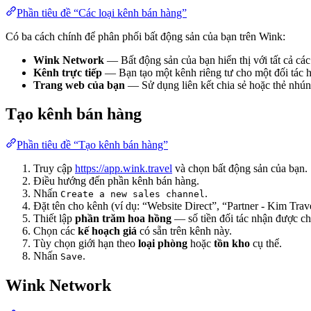
Phần tiêu đề “Các loại kênh bán hàng”
Có ba cách chính để phân phối bất động sản của bạn trên Wink:
Wink Network
— Bất động sản của bạn hiển thị với tất cả các
Kênh trực tiếp
— Bạn tạo một kênh riêng tư cho một đối tác ho
Trang web của bạn
— Sử dụng liên kết chia sẻ hoặc thẻ nhúng
Tạo kênh bán hàng
Phần tiêu đề “Tạo kênh bán hàng”
Truy cập
https://app.wink.travel
và chọn bất động sản của bạn.
Điều hướng đến phần kênh bán hàng.
Nhấn
.
Create a new sales channel
Đặt tên cho kênh (ví dụ: “Website Direct”, “Partner - Kim Trave
Thiết lập
phần trăm hoa hồng
— số tiền đối tác nhận được ch
Chọn các
kế hoạch giá
có sẵn trên kênh này.
Tùy chọn giới hạn theo
loại phòng
hoặc
tồn kho
cụ thể.
Nhấn
.
Save
Wink Network