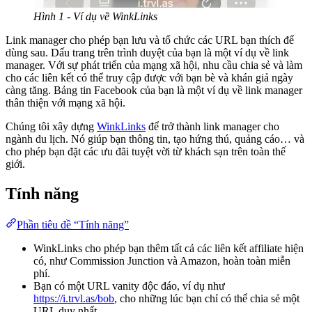
Hình 1 - Ví dụ về WinkLinks
Link manager cho phép bạn lưu và tổ chức các URL bạn thích để
dùng sau. Dấu trang trên trình duyệt của bạn là một ví dụ về link
manager. Với sự phát triển của mạng xã hội, nhu cầu chia sẻ và làm
cho các liên kết có thể truy cập được với bạn bè và khán giả ngày
càng tăng. Bảng tin Facebook của bạn là một ví dụ về link manager
thân thiện với mạng xã hội.
Chúng tôi xây dựng
WinkLinks
để trở thành link manager cho
ngành du lịch. Nó giúp bạn thông tin, tạo hứng thú, quảng cáo… và
cho phép bạn đặt các ưu đãi tuyệt vời từ khách sạn trên toàn thế
giới.
Tính năng
Phần tiêu đề “Tính năng”
WinkLinks cho phép bạn thêm tất cả các liên kết affiliate hiện
có, như Commission Junction và Amazon, hoàn toàn miễn
phí.
Bạn có một URL vanity độc đáo, ví dụ như
https://i.trvl.as/bob
, cho những lúc bạn chỉ có thể chia sẻ một
URL duy nhất.