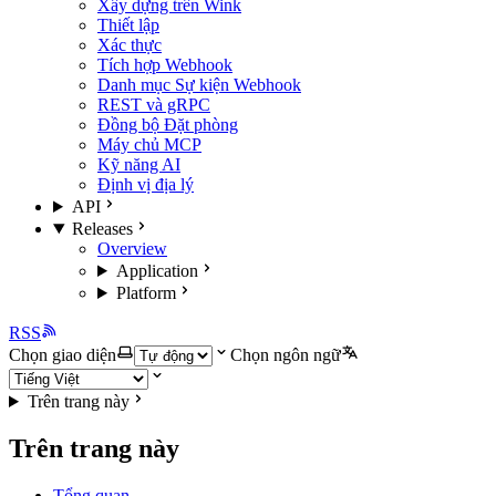
Xây dựng trên Wink
Thiết lập
Xác thực
Tích hợp Webhook
Danh mục Sự kiện Webhook
REST và gRPC
Đồng bộ Đặt phòng
Máy chủ MCP
Kỹ năng AI
Định vị địa lý
API
Releases
Overview
Application
Platform
RSS
Chọn giao diện
Chọn ngôn ngữ
Trên trang này
Trên trang này
Tổng quan