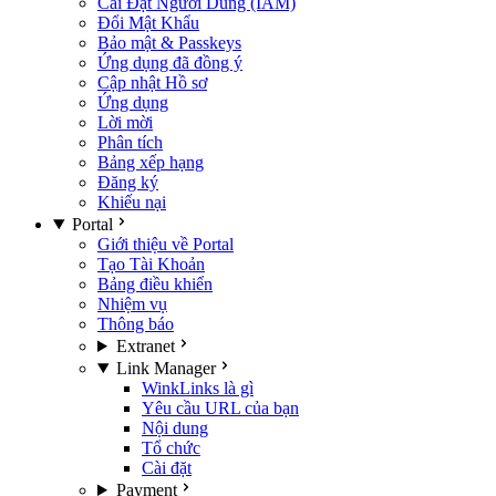
Cài Đặt Người Dùng (IAM)
Đổi Mật Khẩu
Bảo mật & Passkeys
Ứng dụng đã đồng ý
Cập nhật Hồ sơ
Ứng dụng
Lời mời
Phân tích
Bảng xếp hạng
Đăng ký
Khiếu nại
Portal
Giới thiệu về Portal
Tạo Tài Khoản
Bảng điều khiển
Nhiệm vụ
Thông báo
Extranet
Link Manager
WinkLinks là gì
Yêu cầu URL của bạn
Nội dung
Tổ chức
Cài đặt
Payment