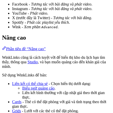
Facebook -
Tương tác với bài đăng và phát video
.
Instagram -
Tương tác với bài đăng và phát video
.
YouTube -
Phát video
.
X (trước đây là Twitter) -
Tương tác với bài đăng
.
Spotify -
Phát các playlist yêu thích
.
Wink -
Xem phần
.
Advanced
Nâng cao
Phần tiêu đề “Nâng cao”
WinkLinks cũng là cách tuyệt vời để hiển thị kho du lịch bạn tìm
thấy, thông qua
Studio
, và bạn muốn quảng cáo đến khán giả của
mình.
Sử dụng WinkLinks để bán:
Liên kết có thể chia sẻ
- Chọn hiển thị dưới dạng:
Biểu ngữ quảng cáo
.
Liên kết bình thường với cập nhật giá theo thời gian
thực.
Cards
- Thẻ có thể đặt phòng với giá và tình trạng theo thời
gian thực.
Grids
- Lưới với các thẻ có thể đặt phòng.