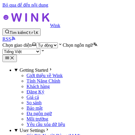
Bỏ qua để đến nội dung
Wink
Tìm kiếm
Ctrl
K
RSS
Chọn giao diện
Chọn ngôn ngữ
Getting Started
Giới thiệu về Wink
Tính Năng Chính
Khách hàng
Đăng Ký
Giá cả
So sánh
Bảo mật
Đa ngôn ngữ
Môi trường
Yêu cầu xóa dữ liệu
User Settings