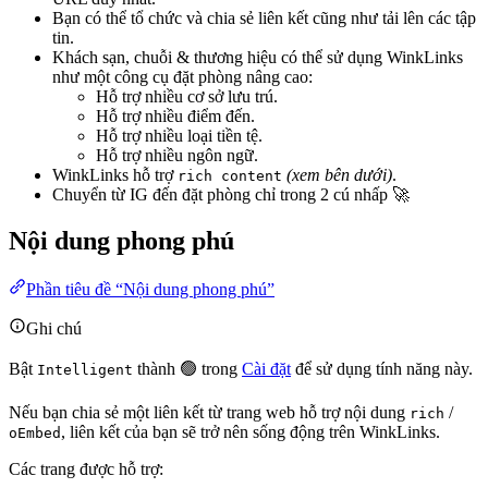
Bạn có thể tổ chức và chia sẻ liên kết cũng như tải lên các tập
tin.
Khách sạn, chuỗi & thương hiệu có thể sử dụng WinkLinks
như một công cụ đặt phòng nâng cao:
Hỗ trợ nhiều cơ sở lưu trú.
Hỗ trợ nhiều điểm đến.
Hỗ trợ nhiều loại tiền tệ.
Hỗ trợ nhiều ngôn ngữ.
WinkLinks hỗ trợ
(xem bên dưới)
.
rich content
Chuyển từ IG đến đặt phòng chỉ trong 2 cú nhấp 🚀
Nội dung phong phú
Phần tiêu đề “Nội dung phong phú”
Ghi chú
Bật
thành 🟢 trong
Cài đặt
để sử dụng tính năng này.
Intelligent
Nếu bạn chia sẻ một liên kết từ trang web hỗ trợ nội dung
/
rich
, liên kết của bạn sẽ trở nên sống động trên WinkLinks.
oEmbed
Các trang được hỗ trợ: