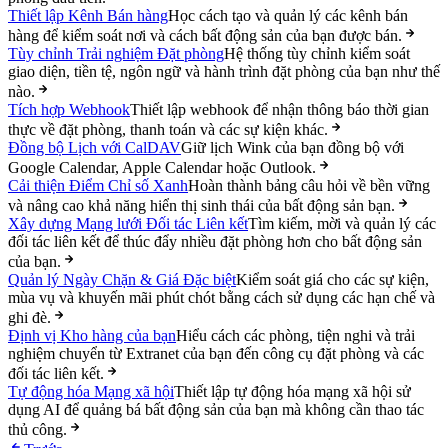
Thiết lập Kênh Bán hàng
Học cách tạo và quản lý các kênh bán
hàng để kiểm soát nơi và cách bất động sản của bạn được bán.
Tùy chỉnh Trải nghiệm Đặt phòng
Hệ thống tùy chỉnh kiểm soát
giao diện, tiền tệ, ngôn ngữ và hành trình đặt phòng của bạn như thế
nào.
Tích hợp Webhook
Thiết lập webhook để nhận thông báo thời gian
thực về đặt phòng, thanh toán và các sự kiện khác.
Đồng bộ Lịch với CalDAV
Giữ lịch Wink của bạn đồng bộ với
Google Calendar, Apple Calendar hoặc Outlook.
Cải thiện Điểm Chỉ số Xanh
Hoàn thành bảng câu hỏi về bền vững
và nâng cao khả năng hiển thị sinh thái của bất động sản bạn.
Xây dựng Mạng lưới Đối tác Liên kết
Tìm kiếm, mời và quản lý các
đối tác liên kết để thúc đẩy nhiều đặt phòng hơn cho bất động sản
của bạn.
Quản lý Ngày Chặn & Giá Đặc biệt
Kiểm soát giá cho các sự kiện,
mùa vụ và khuyến mãi phút chót bằng cách sử dụng các hạn chế và
ghi đè.
Định vị Kho hàng của bạn
Hiểu cách các phòng, tiện nghi và trải
nghiệm chuyển từ Extranet của bạn đến công cụ đặt phòng và các
đối tác liên kết.
Tự động hóa Mạng xã hội
Thiết lập tự động hóa mạng xã hội sử
dụng AI để quảng bá bất động sản của bạn mà không cần thao tác
thủ công.