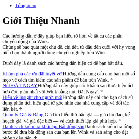
Tổng quan
Giới Thiệu Nhanh
Các hướng dẫn ở đây giúp bạn hiểu rõ hơn về tất cả các phần
chuyển động của Wink.
Chúng sẽ bao quát một chủ đề, chi tiết, từ đầu đến cuối với hy vọng
biến bạn thành người dùng chuyên nghiệp trên Wink.
Dưới đây là danh sách các hướng dẫn hiện có để bạn bắt đầu.
Khám phá các ưu đãi tuyệt vời
Hướng dẫn cung cấp cho bạn một số
mẹo về cách tìm kiếm các sản phẩm để bán trên Wink.
Nút ĐẶT NGAY
Hướng dẫn này giúp các khách sạn thực hiện tích
hợp đơn giản nhất với Wink bằng nút 'Đặt Ngay'.
Hiểu về Insight cho người mới
Hướng dẫn này chỉ cho bạn cách sử
dụng phân tích hiệu quả từ góc nhìn của nhà cung cấp và đối tác
liên kết.
Quản lý Giá & Bảng Giá
Tìm hiểu thứ bậc giá — giá chủ đạo, kế
hoạch giá, và giá đặc biệt — và cách thiết lập giá phù hợp.
Danh sách kiểm tra khởi tạo Bất động sản
Danh sách kiểm tra từng
bước để đưa bất động sản của bạn lên Wink và sẵn sàng cho đặt
phòng đầu tiên.