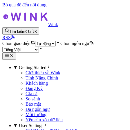
Bỏ qua để đến nội dung
Wink
Tìm kiếm
Ctrl
K
RSS
Chọn giao diện
Chọn ngôn ngữ
Getting Started
Giới thiệu về Wink
Tính Năng Chính
Khách hàng
Đăng Ký
Giá cả
So sánh
Bảo mật
Đa ngôn ngữ
Môi trường
Yêu cầu xóa dữ liệu
User Settings