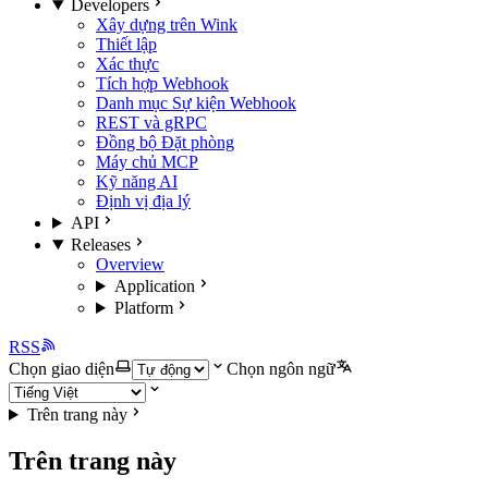
Developers
Xây dựng trên Wink
Thiết lập
Xác thực
Tích hợp Webhook
Danh mục Sự kiện Webhook
REST và gRPC
Đồng bộ Đặt phòng
Máy chủ MCP
Kỹ năng AI
Định vị địa lý
API
Releases
Overview
Application
Platform
RSS
Chọn giao diện
Chọn ngôn ngữ
Trên trang này
Trên trang này