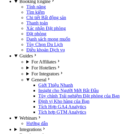
Booking Engine
Tính năng
Tìm kiếm
Chi tiết Bất động sản
Thanh toán
Xác nhận Đặt phòng
Đặt phòng
Danh sách mong muốn
Tùy Chọn Du Lịch
Điều khoản Dịch vụ
Guides
For Affiliates
For Hoteliers
For Integrators
General
Giới Thiệu Nhanh
Insight cho Người Mới Bắt Đầu
Tùy chỉnh Trải nghiệm Đặt phòng của Bạn
Định vị Kho hàng của Bạn
Tích Hợp GA4 Analytics
Tích hợp GTM Analytics
Webinars
Hướng dẫn
Integrations