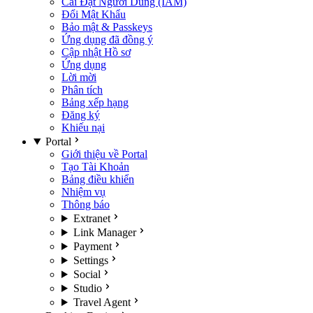
Cài Đặt Người Dùng (IAM)
Đổi Mật Khẩu
Bảo mật & Passkeys
Ứng dụng đã đồng ý
Cập nhật Hồ sơ
Ứng dụng
Lời mời
Phân tích
Bảng xếp hạng
Đăng ký
Khiếu nại
Portal
Giới thiệu về Portal
Tạo Tài Khoản
Bảng điều khiển
Nhiệm vụ
Thông báo
Extranet
Link Manager
Payment
Settings
Social
Studio
Travel Agent