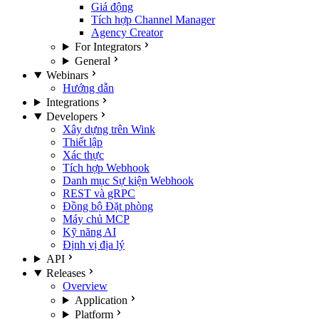
Giá động
Tích hợp Channel Manager
Agency Creator
For Integrators
General
Webinars
Hướng dẫn
Integrations
Developers
Xây dựng trên Wink
Thiết lập
Xác thực
Tích hợp Webhook
Danh mục Sự kiện Webhook
REST và gRPC
Đồng bộ Đặt phòng
Máy chủ MCP
Kỹ năng AI
Định vị địa lý
API
Releases
Overview
Application
Platform