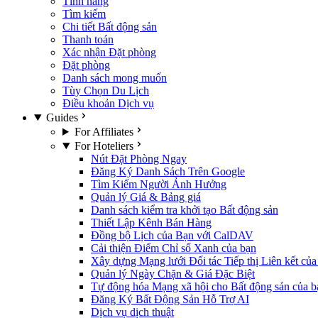
Tính năng
Tìm kiếm
Chi tiết Bất động sản
Thanh toán
Xác nhận Đặt phòng
Đặt phòng
Danh sách mong muốn
Tùy Chọn Du Lịch
Điều khoản Dịch vụ
Guides
For Affiliates
For Hoteliers
Nút Đặt Phòng Ngay
Đăng Ký Danh Sách Trên Google
Tìm Kiếm Người Ảnh Hưởng
Quản lý Giá & Bảng giá
Danh sách kiểm tra khởi tạo Bất động sản
Thiết Lập Kênh Bán Hàng
Đồng bộ Lịch của Bạn với CalDAV
Cải thiện Điểm Chỉ số Xanh của bạn
Xây dựng Mạng lưới Đối tác Tiếp thị Liên kết củ
Quản lý Ngày Chặn & Giá Đặc Biệt
Tự động hóa Mạng xã hội cho Bất động sản của b
Đăng Ký Bất Động Sản Hỗ Trợ AI
Dịch vụ dịch thuật