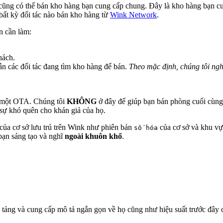
i cũng có thể bán kho hàng bạn cung cấp chung. Đây là kho hàng bạn 
 bất kỳ đối tác nào bán kho hàng từ
Wink Network
.
n cần làm:
hách.
n các đối tác đang tìm kho hàng để bán.
Theo mặc định, chúng tôi ngh
i một OTA. Chúng tôi
KHÔNG
ở đây để giúp bạn bán phòng cuối cùng 
 sự khó quên cho khán giả của họ.
 của cơ sở lưu trú trên Wink như phiên bản
của cơ sở và khu vực
số hóa
bạn sáng tạo và nghĩ
ngoài khuôn khổ
.
ền tảng và cung cấp mô tả ngắn gọn về họ cũng như hiệu suất trước đây 