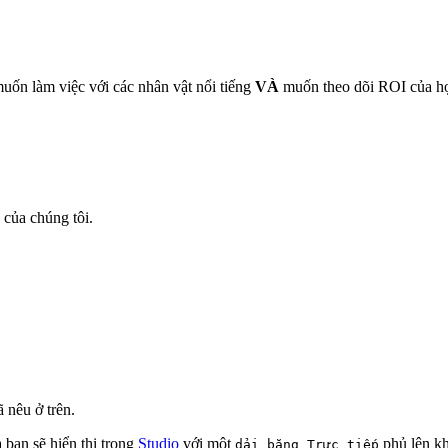
uốn làm việc với các nhân vật nổi tiếng
VÀ
muốn theo dõi ROI của họ.
 của chúng tôi.
 nêu ở trên.
 bạn sẽ hiển thị trong
Studio
với một
phủ lên kh
dải băng Trực tiếp