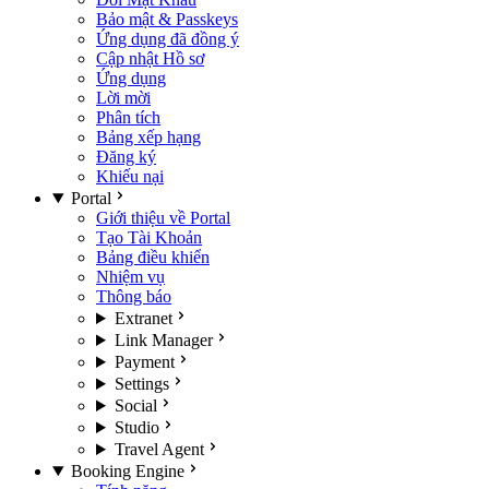
Bảo mật & Passkeys
Ứng dụng đã đồng ý
Cập nhật Hồ sơ
Ứng dụng
Lời mời
Phân tích
Bảng xếp hạng
Đăng ký
Khiếu nại
Portal
Giới thiệu về Portal
Tạo Tài Khoản
Bảng điều khiển
Nhiệm vụ
Thông báo
Extranet
Link Manager
Payment
Settings
Social
Studio
Travel Agent
Booking Engine