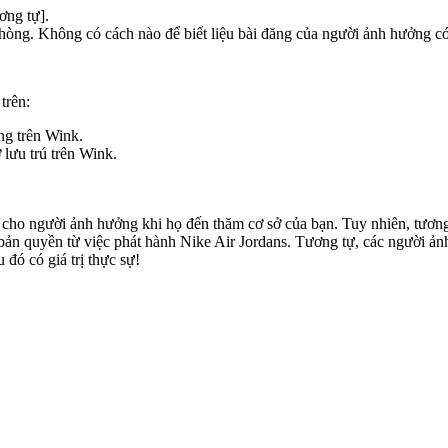
ơng tự].
 phòng. Không có cách nào để biết liệu bài đăng của người ảnh hưởng c
trên:
ng trên Wink.
 lưu trú trên Wink.
 cho người ảnh hưởng khi họ đến thăm cơ sở của bạn. Tuy nhiên, tương l
 bản quyền từ việc phát hành Nike Air Jordans. Tương tự, các người ả
 đó có giá trị thực sự!