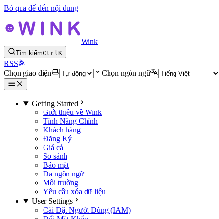
Bỏ qua để đến nội dung
Wink
Tìm kiếm
Ctrl
K
RSS
Chọn giao diện
Chọn ngôn ngữ
Getting Started
Giới thiệu về Wink
Tính Năng Chính
Khách hàng
Đăng Ký
Giá cả
So sánh
Bảo mật
Đa ngôn ngữ
Môi trường
Yêu cầu xóa dữ liệu
User Settings
Cài Đặt Người Dùng (IAM)
Đổi Mật Khẩu