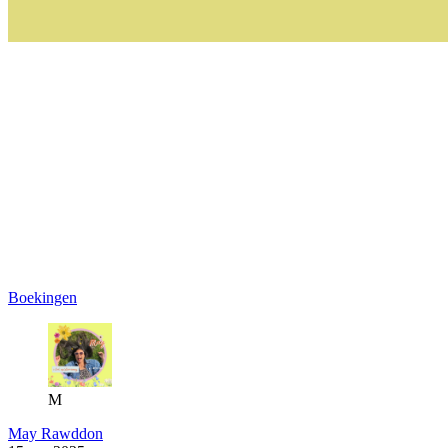
Boekingen
M
May Rawddon