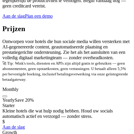
tegelijkertijd de productiviteit te verhogen. Begin vandaag nog —
geen creditcard vereist.
Aan de slag
Plan een demo
Prijzen
Ontworpen voor hotels die hun sociale media willen versterken met
AI-gegenereerde content, geautomatiseerde plaatsing en
prestatiegerichte ondersteuning. Zie het als het aansluiten van een
volledig digitaal marketingteam — zonder overheadkosten.
🚀 Tip: Wink's tools, diensten en API's zijn altijd gratis te gebruiken — geen
abonnementen, geen opstartkosten, geen verrassingen. U betaalt alleen 5,5%
per bevestigde boeking, inclusief betalingsverwerking via onze geïntegreerde
betaalgateway.
Monthly
Yearly
Save 20%
Starter
Kleine hotels die wat hulp nodig hebben. Houd uw socials
automatisch actief en verzorgd — zonder stress.
$
Aan de slag
Growth