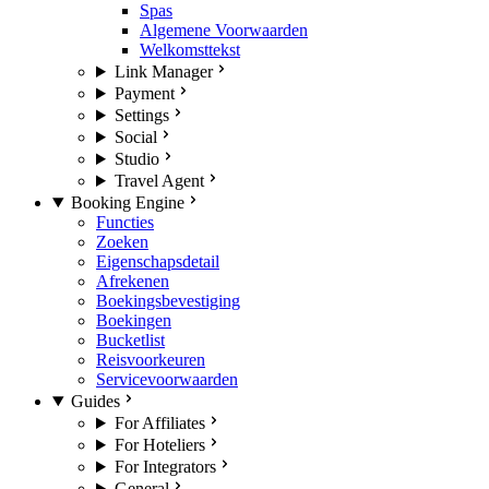
Spas
Algemene Voorwaarden
Welkomsttekst
Link Manager
Payment
Settings
Social
Studio
Travel Agent
Booking Engine
Functies
Zoeken
Eigenschapsdetail
Afrekenen
Boekingsbevestiging
Boekingen
Bucketlist
Reisvoorkeuren
Servicevoorwaarden
Guides
For Affiliates
For Hoteliers
For Integrators
General