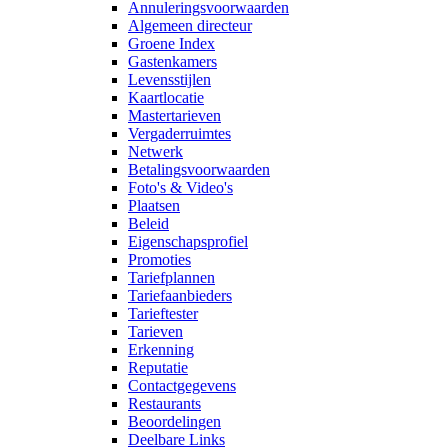
Annuleringsvoorwaarden
Algemeen directeur
Groene Index
Gastenkamers
Levensstijlen
Kaartlocatie
Mastertarieven
Vergaderruimtes
Netwerk
Betalingsvoorwaarden
Foto's & Video's
Plaatsen
Beleid
Eigenschapsprofiel
Promoties
Tariefplannen
Tariefaanbieders
Tarieftester
Tarieven
Erkenning
Reputatie
Contactgegevens
Restaurants
Beoordelingen
Deelbare Links