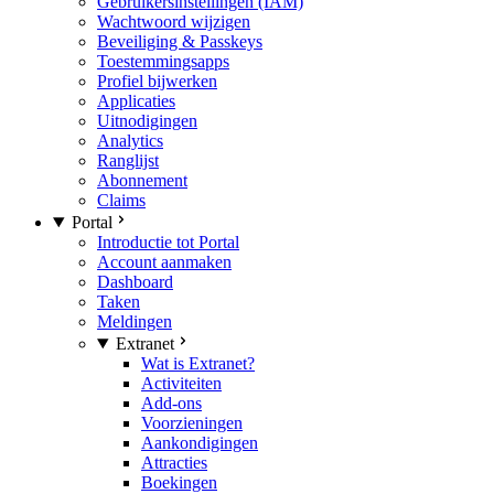
Gebruikersinstellingen (IAM)
Wachtwoord wijzigen
Beveiliging & Passkeys
Toestemmingsapps
Profiel bijwerken
Applicaties
Uitnodigingen
Analytics
Ranglijst
Abonnement
Claims
Portal
Introductie tot Portal
Account aanmaken
Dashboard
Taken
Meldingen
Extranet
Wat is Extranet?
Activiteiten
Add-ons
Voorzieningen
Aankondigingen
Attracties
Boekingen