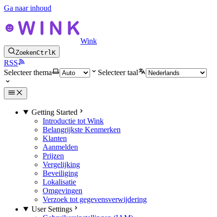
Ga naar inhoud
Wink
Zoeken
Ctrl
K
RSS
Selecteer thema
Selecteer taal
Getting Started
Introductie tot Wink
Belangrijkste Kenmerken
Klanten
Aanmelden
Prijzen
Vergelijking
Beveiliging
Lokalisatie
Omgevingen
Verzoek tot gegevensverwijdering
User Settings