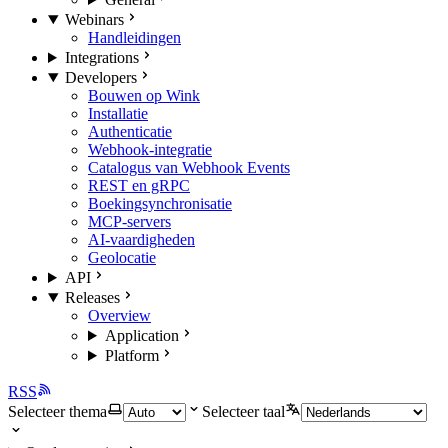
Webinars
Handleidingen
Integrations
Developers
Bouwen op Wink
Installatie
Authenticatie
Webhook-integratie
Catalogus van Webhook Events
REST en gRPC
Boekingsynchronisatie
MCP-servers
AI-vaardigheden
Geolocatie
API
Releases
Overview
Application
Platform
RSS
Selecteer thema
Selecteer taal